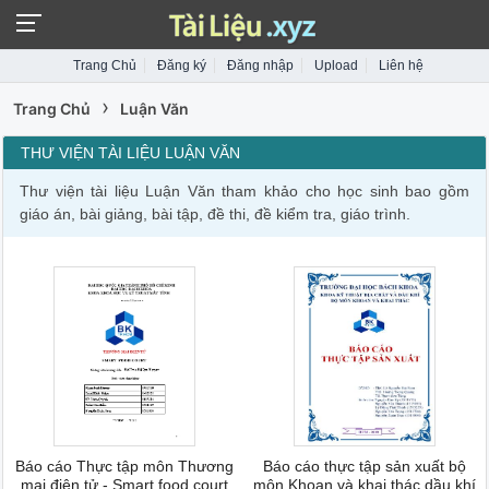
Trang Chủ
Đăng ký
Đăng nhập
Upload
Liên hệ
›
Trang Chủ
Luận Văn
THƯ VIỆN TÀI LIỆU LUẬN VĂN
Thư viện tài liệu Luận Văn tham khảo cho học sinh bao gồm
giáo án, bài giảng, bài tập, đề thi, đề kiểm tra, giáo trình.
Báo cáo Thực tập môn Thương
Báo cáo thực tập sản xuất bộ
mại điện tử - Smart food court
môn Khoan và khai thác dầu khí