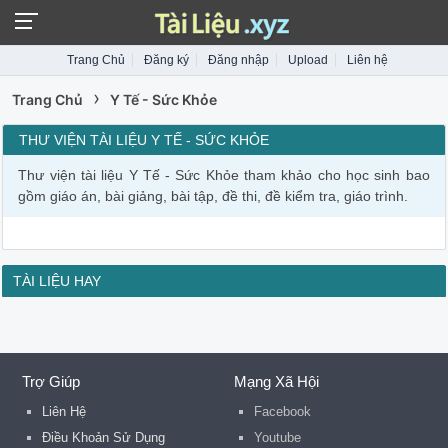
Trang Chủ
Đăng ký
Đăng nhập
Upload
Liên hệ
›
Trang Chủ
Y Tế - Sức Khỏe
THƯ VIỆN TÀI LIỆU Y TẾ - SỨC KHỎE
Thư viện tài liệu Y Tế - Sức Khỏe tham khảo cho học sinh bao
gồm giáo án, bài giảng, bài tập, đề thi, đề kiểm tra, giáo trình.
TÀI LIỆU HAY
Trợ Giúp
Mạng Xã Hội
Liên Hệ
Facebook
Điều Khoản Sử Dụng
Youtube