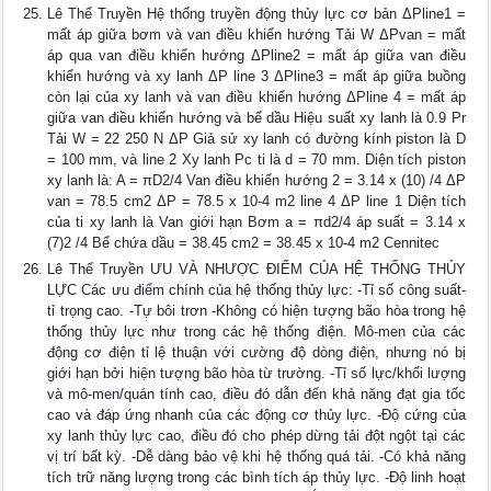
Lê Thể Truyền Hệ thống truyền động thủy lực cơ bản ΔPline1 =
mất áp giữa bơm và van điều khiển hướng Tải W ΔPvan = mất
áp qua van điều khiển hướng ΔPline2 = mất áp giữa van điều
khiển hướng và xy lanh ΔP line 3 ΔPline3 = mất áp giữa buồng
còn lại của xy lanh và van điều khiển hướng ΔPline 4 = mất áp
giữa van điều khiển hướng và bể dầu Hiệu suất xy lanh là 0.9 Pr
Tải W = 22 250 N ΔP Giả sử xy lanh có đường kính piston là D
= 100 mm, và line 2 Xy lanh Pc ti là d = 70 mm. Diện tích piston
xy lanh là: A = πD2/4 Van điều khiển hướng 2 = 3.14 x (10) /4 ΔP
van = 78.5 cm2 ΔP = 78.5 x 10-4 m2 line 4 ΔP line 1 Diện tích
của ti xy lanh là Van giới hạn Bơm a = πd2/4 áp suất = 3.14 x
(7)2 /4 Bể chứa dầu = 38.45 cm2 = 38.45 x 10-4 m2 Cennitec
Lê Thể Truyền ƯU VÀ NHƯỢC ĐIỂM CỦA HỆ THỐNG THỦY
LỰC Các ưu điểm chính của hệ thống thủy lực: -Tỉ số công suất-
tỉ trọng cao. -Tự bôi trơn -Không có hiện tượng bão hòa trong hệ
thống thủy lực như trong các hệ thống điện. Mô-men của các
động cơ điện tỉ lệ thuận với cường độ dòng điện, nhưng nó bị
giới hạn bởi hiện tượng bão hòa từ trường. -Tỉ số lực/khối lượng
và mô-men/quán tính cao, điều đó dẫn đến khả năng đạt gia tốc
cao và đáp ứng nhanh của các động cơ thủy lực. -Độ cứng của
xy lanh thủy lực cao, điều đó cho phép dừng tải đột ngột tại các
vị trí bất kỳ. -Dễ dàng bảo vệ khi hệ thống quá tải. -Có khả năng
tích trữ năng lượng trong các bình tích áp thủy lực. -Độ linh hoạt