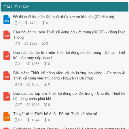
TÀI LIỆU HAY
Đề thi cuối kỳ môn Kỹ thuật thủy lực và khí nén (Có đáp án)
2
1422
0
Câu hỏi ôn thi môn Thiết kế động cơ đốt trong (ĐCĐT) - Hồng Đức
Thông
3
1390
0
Báo cáo bài tập lớn môn Thiết kế động cơ đốt trong - Đề tài: Thiết
kế thân máy-nắp xylanh
31
1356
0
Bài giảng Thiết kế công việc và đo lường lao động - Chương 4:
Thiết kế công việc thủ công - Nguyễn Hữu Phúc
54
1350
0
Báo cáo bài tập lớn Thiết kế động cơ đốt trong - Chủ đề: Thiết kế
hệ thống phân phối khí
27
1346
0
Thuyết trình Thiết kế ô tô - Đề tài: Thiết kế hộp số
63
1344
0