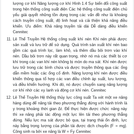
lượng cơ khí Năng lượng cơ khí Hình 1.4 Sự biến đổi công suất
trong hện thống công suất điện Các hệ thống công suất điện chủ
yếu giải quyết những tồn đọng trong các vấn đề như là khoảng
cách truyền công suất, độ linh hoạt và cải thiện khả năng điều
khiển. Ưu điểm: Khả năng truyền tải dài Dễ dàng điều khiển
Cennitec
Lê Thể Truyền Hệ thống công suất khí nén Khí nén phải được
sản xuất và lưu trữ để sử dụng. Quá trình sản xuất khí nén bao
gồm các quá trình lọc, làm khô, và thêm dầu bôi trơn vào khí
nén. Dầu bôi trơn này rất quan trọng, nhờ nó mà các thiết bị cơ
khí trong các van khí nén không bị mòn do ma sát. Khí nén được
lưu trữ trong các bình chứa và được truyền thông qua các ống
dẫn mềm hoặc các ống cố định. Năng lượng khí nén được điều
khiển thông qua tổ hợp các van điều chỉnh áp suất, lưu lượng,
và điều khiển hướng. Khi đó, nó được chuyển sang năng lượng
cơ khí nhờ các xy lanh và động cơ khí nén. Cennitec
Lê Thể Truyền Hệ thống thủy lực công suất Ta xét một xe nâng
hàng dùng để nâng tải theo phương thẳng đứng với hành trình là
y trong khoảng thời gian Δt. Để thực hiện được chức năng này
thì xe nâng phải tác động một lực lên tải theo phương thẳng
đứng. Nếu lực ma sát được bỏ qua, tại trạng thái ổn định, lực
này bằng trọng lượng của phần tải được dịch chuyển (F = mg).
Công sinh ra bởi xe nâng là W = Fy Cennitec