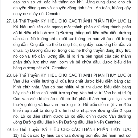
cao hơn so với các hệ thống cơ khí. -Ứng dụng được cho cả
chuyển động quay và chuyển động tịnh tiến. -An toàn, không gây
nguy cơ cháy nổ. Cennitec
Lê Thể Truyền KÝ HIỆU CHO CÁC THÀNH PHẦN THỦY LỰC 1)
Ký hiệu mũi tên cắt ngang một thành phần chỉ rằng thành phần
đó là điều chỉnh được 2) Đường thẳng nét liền biểu diễn đường
dẫn dầu. Nó không chỉ ra bất cứ thông tin nào về áp suất trong
ống dẫn. Ống dẫn có thể là ống hút, ống đẩy hoặc ống hồi dầu về
chứa. 3) Đường dầu rò, trong các hệ thống truyền động thủy lực
nó có vai trò dẫn lượng dầu bị rò rỉ ra bên ngòai của các thành
phần thủy lực như van, bơm về bể chứa dầu, được biểu diễn
bằng đường nét đứt. Cennitec
Lê Thể Truyền KÝ HIỆU CHO CÁC THÀNH PHẦN THỦY LỰC 8)
Van điều khiển hướng đi của lưu chất được biểu diễn bằng các
hình chữ nhật. Van có bao nhiêu vị trí thì được biểu diễn bằng
bấy nhiêu hình chữ nhật tương ứng Van hai vị trí Van ba vị trí 9)
Các van điều khiển áp suất có thể phân thành hai lọai: lọai van
thường đóng và lọai van thường mở. Để biểu diễn một van điều
khiển áp suất ta dùng 1 ô hình chữ nhật với đường dẫn đi qua
nó. Lò xo điều chỉnh được Lò xo điều chỉnh được Van thường
đóng Đường dầu điều khiển Đường dầu điều khiển Cennitec
Lê Thể Truyền KÝ HIỆU CHO CÁC THÀNH PHẦN THỦY LỰC
11) Tất cả các ký hiệu có chứa đường tròn đều thể hiện một cơ