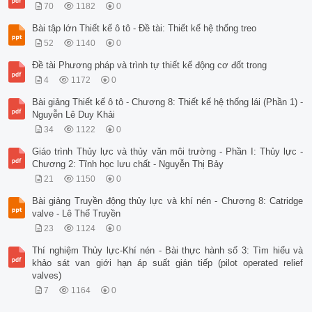
70
1182
0
Bài tập lớn Thiết kế ô tô - Đề tài: Thiết kế hệ thống treo
52
1140
0
Đề tài Phương pháp và trình tự thiết kế động cơ đốt trong
4
1172
0
Bài giảng Thiết kế ô tô - Chương 8: Thiết kế hệ thống lái (Phần 1) -
Nguyễn Lê Duy Khải
34
1122
0
Giáo trình Thủy lực và thủy văn môi trường - Phần I: Thủy lực -
Chương 2: Tĩnh học lưu chất - Nguyễn Thị Bảy
21
1150
0
Bài giảng Truyền động thủy lực và khí nén - Chương 8: Catridge
valve - Lê Thể Truyền
23
1124
0
Thí nghiệm Thủy lực-Khí nén - Bài thực hành số 3: Tìm hiểu và
khảo sát van giới hạn áp suất gián tiếp (pilot operated relief
valves)
7
1164
0