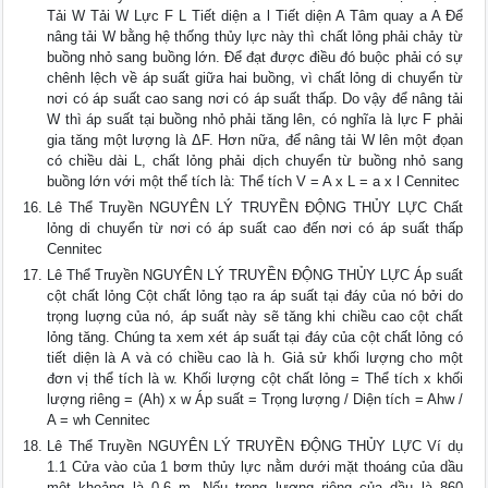
Tải W Tải W Lực F L Tiết diện a l Tiết diện A Tâm quay a A Để
nâng tải W bằng hệ thống thủy lực này thì chất lỏng phải chảy từ
buồng nhỏ sang buồng lớn. Để đạt được điều đó buộc phải có sự
chênh lệch về áp suất giữa hai buồng, vì chất lỏng di chuyển từ
nơi có áp suất cao sang nơi có áp suất thấp. Do vậy để nâng tải
W thì áp suất tại buồng nhỏ phải tăng lên, có nghĩa là lực F phải
gia tăng một lượng là ΔF. Hơn nữa, để nâng tải W lên một đọan
có chiều dài L, chất lỏng phải dịch chuyển từ buồng nhỏ sang
buồng lớn với một thể tích là: Thể tích V = A x L = a x l Cennitec
Lê Thể Truyền NGUYÊN LÝ TRUYỀN ĐỘNG THỦY LỰC Chất
lỏng di chuyển từ nơi có áp suất cao đến nơi có áp suất thấp
Cennitec
Lê Thể Truyền NGUYÊN LÝ TRUYỀN ĐỘNG THỦY LỰC Áp suất
cột chất lỏng Cột chất lỏng tạo ra áp suất tại đáy của nó bởi do
trọng luợng của nó, áp suất này sẽ tăng khi chiều cao cột chất
lỏng tăng. Chúng ta xem xét áp suất tại đáy của cột chất lỏng có
tiết diện là A và có chiều cao là h. Giả sử khối lượng cho một
đơn vị thể tích là w. Khối lượng cột chất lỏng = Thể tích x khối
lượng riêng = (Ah) x w Áp suất = Trọng lượng / Diện tích = Ahw /
A = wh Cennitec
Lê Thể Truyền NGUYÊN LÝ TRUYỀN ĐỘNG THỦY LỰC Ví dụ
1.1 Cửa vào của 1 bơm thủy lực nằm dưới mặt thoáng của dầu
một khoảng là 0.6 m. Nếu trọng lượng riêng của dầu là 860