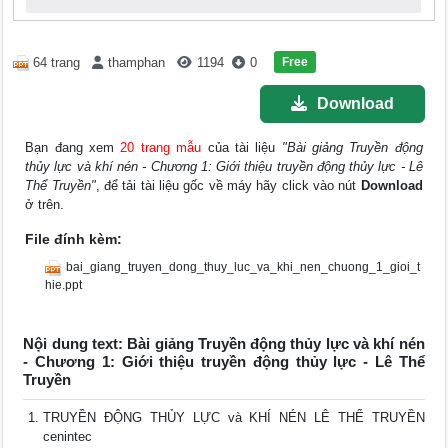
Free
64 trang
thamphan
1194
0
Download
Bạn đang xem
20 trang mẫu
của tài liệu
"Bài giảng Truyền động
thủy lực và khí nén - Chương 1: Giới thiệu truyền động thủy lực - Lê
Thể Truyền"
, để tải tài liệu gốc về máy hãy click vào nút
Download
ở trên.
File đính kèm:
bai_giang_truyen_dong_thuy_luc_va_khi_nen_chuong_1_gioi_t
hie.ppt
Nội dung text: Bài giảng Truyền động thủy lực và khí nén
- Chương 1: Giới thiệu truyền động thủy lực - Lê Thể
Truyền
TRUYỀN ĐỘNG THỦY LỰC và KHÍ NÉN LÊ THỂ TRUYỀN
cenintec