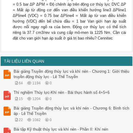
= 0.5 bar ΔP ΔPM = Độ chênh áp trên động cơ thủy lực DVC ΔP
= Mất áp từ động cơ đến van điều khiển hướng line3 ΔPline1
ΔPline4 (VDC) = 0.75 bar ΔPline4 = Mất áp từ van điều khiển
hướng (VDC) đến bể chứa dầu = 1 bar Van giới hạn áp suất
được nối ngay ngõ ra của bơm. Động cơ thủy lực có thể tích
riêng là 37.7 cm3/rev và cung cấp mô-men là 1225 Nm. Cần cài
đặt cho van giới hạn áp suất ở giá trị bao nhiêu? Cennitec
TÀI LIỆU LIÊN QUAN
Bài giảng Truyền động thủy lực và khí nén - Chương 1: Giới thiệu
truyền động thủy lực - Lê Thể Truyền
64
1194
0
Thí nghiệm Thủy lực-Khí nén - Bài thực hành số 4+5+6
15
1204
0
Bài giảng Truyền động thủy lực và khí nén - Chương 6: Bình tích
áp - Lê Thể Truyền
22
1082
0
Bài tập Kỹ thuật thủy lực và khí nén - Phần II: Khí nén