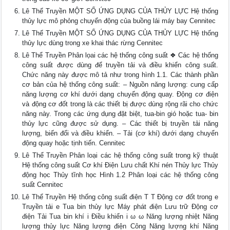
Lê Thể Truyền MỘT SỐ ỨNG DỤNG CỦA THỦY LỰC Hệ thống
thủy lực mô phỏng chuyển động của buồng lái máy bay Cennitec
Lê Thể Truyền MỘT SỐ ỨNG DỤNG CỦA THỦY LỰC Hệ thống
thủy lực dùng trong xe khai thác rừng Cennitec
Lê Thể Truyền Phân lọai các hệ thống công suất ❖ Các hệ thống
công suất được dùng để truyền tải và điều khiển công suất.
Chức năng này được mô tả như trong hình 1.1. Các thành phần
cơ bản của hệ thống công suất: – Nguồn năng lượng: cung cấp
năng lượng cơ khí dưới dạng chuyển động quay. Động cơ điện
và động cơ đốt trong là các thiết bị được dùng rộng rãi cho chức
năng này. Trong các ứng dụng đặt biệt, tua-bin gió hoặc tua- bin
thủy lực cũng được sử dụng. – Các thiết bị truyền tải năng
lượng, biến đổi và điều khiển. – Tải (cơ khí) dưới dạng chuyển
động quay hoặc tịnh tiến. Cennitec
Lê Thể Truyền Phân loại các hệ thống công suất trong kỹ thuật
Hệ thống công suất Cơ khí Điện Lưu chất Khí nén Thủy lực Thủy
động học Thủy tĩnh học Hình 1.2 Phân loại các hệ thống công
suất Cennitec
Lê Thể Truyền Hệ thống công suất điện T T Động cơ đốt trong e
Truyền tải e Tua bin thủy lực Máy phát điện Lưu trữ Động cơ
điện Tải Tua bin khí i Điều khiển i ω ω Năng lượng nhiệt Năng
lượng thủy lực Năng lượng điện Công Năng lượng khí Năng