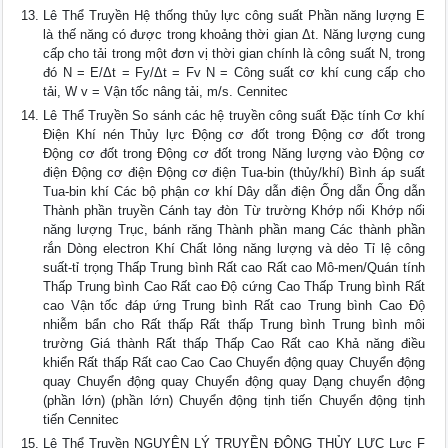
Lê Thể Truyền Hệ thống thủy lực công suất Phần năng lượng E
là thế năng có được trong khoảng thời gian Δt. Năng lượng cung
cấp cho tải trong một đơn vị thời gian chính là công suất N, trong
đó N = E/Δt = Fy/Δt = Fv N = Công suất cơ khí cung cấp cho
tải, W v = Vận tốc nâng tải, m/s. Cennitec
Lê Thể Truyền So sánh các hệ truyền công suất Đặc tính Cơ khí
Điện Khí nén Thủy lực Động cơ đốt trong Động cơ đốt trong
Động cơ đốt trong Động cơ đốt trong Năng lượng vào Động cơ
điện Động cơ điện Động cơ điện Tua-bin (thủy/khí) Bình áp suất
Tua-bin khí Các bộ phận cơ khí Dây dẫn điện Ống dẫn Ống dẫn
Thành phần truyền Cánh tay đòn Từ trường Khớp nối Khớp nối
năng lượng Trục, bánh răng Thành phần mang Các thành phần
rắn Dòng electron Khí Chất lỏng năng lượng và dẻo Tỉ lệ công
suất-tỉ trọng Thấp Trung bình Rất cao Rất cao Mô-men/Quán tính
Thấp Trung bình Cao Rất cao Độ cứng Cao Thấp Trung bình Rất
cao Vận tốc đáp ứng Trung bình Rất cao Trung bình Cao Độ
nhiễm bẩn cho Rất thấp Rất thấp Trung bình Trung bình môi
trường Giá thành Rất thấp Thấp Cao Rất cao Khả năng điều
khiển Rất thấp Rất cao Cao Cao Chuyển động quay Chuyển động
quay Chuyển động quay Chuyển động quay Dạng chuyển động
(phần lớn) (phần lớn) Chuyển động tịnh tiến Chuyển động tịnh
tiến Cennitec
Lê Thể Truyền NGUYÊN LÝ TRUYỀN ĐỘNG THỦY LỰC Lực F