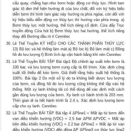
cấu quay, chẳng hạn như bơm hoặc động cơ thủy lực. Hình tam
giác tô đen thể hiện hướng đi của lưu chất, đối với ký hiệu biểu
diễn bơm thì hình tam giác này hướng ra phía ngòai, còn đối với
ký hiệu biểu diễn động cơ thủy lực thì hướng vào phía trong. a)
Bơm thủy lực một hướng, thể tích riêng cố định. Cửa đẩy Trục
truyền động Cửa hút b) Bơm thủy lực hai hướng, thể tích riêng
thay đổi Đường dầu rò rỉ Cennitec
Lê Thể Truyền KÝ HIỆU CHO CÁC THÀNH PHẦN THỦY LỰC
13) Bộ lọc và hệ thống làm mát a) Bộ lọc b) Bộ làm mát c) Đồng
hồ đo lưu lượng f) Bình tích áp vận hành bằng khí nén Cennitec
Lê Thể Truyền BÀI TẬP Bài tập1 Độ chênh áp suất trên bơm là
100 bar, và lưu lượng bơm cung cấp là 60 l/min. Xác định công
suất tối thiểu để kéo bơm. Giả thiết rằng hiệu suất hệ thống là
100%. Bài tập 2 Do một số lý do ta không biết được lưu lượng
của bơm, và đồng hồ đo lưu lượng cũng không thể lắp vào hệ
thống. Một xy lanh không tải có thể dùng để xác định một cách
gần đúng lưu lượng của bơm. Xy lanh có hành trình là 203 mm.
Thời gian đi ra hết hành trình là 2.4 s. Xác định lưu lượng bơm
cấp cho xy lanh. Cennitec
Lê Thể Truyền BÀI TẬP Bài tập 4 ΔPline1 = Mất áp từ bơm đến
van điều khiển hướng (VDC) = 2.5 bar ΔPM ΔPVDC = Mất áp
trên điều khiển hướng (VDC) = 2.2 bar ΔPline2 = Mất áp từ van
điều khiển hướng (VDC) đến động ΔP ΔPline3 cơ thủy lực line2