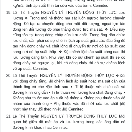
kg/m3, tính áp suất tĩnh tại cửa vào của bơm. Cennitec
Lê Thể Truyền NGUYÊN LÝ TRUYỀN ĐỘNG THỦY LỰC Lưu
lượng ❖ Trong mọi hệ thống ma sát luôn ngược hướng chuyển
động. Để tạo ra chuyển động cho một đối tượng, ngọai lực tác
động lên đối tượng đó phải thắng được lực ma sát. ❖ Điều này
cũng tồn tại trong dòng chảy của lưu chất. Trong ống dẫn chứa
lưu chất, cần phải có sự chênh lệch áp suất giữa các đầu ống để
tạo nên dòng chảy và chất lỏng di chuyển từ nơi có áp suất cao
sang nơi có áp suất thấp. ❖ Độ chênh lệch áp suất càng cao thì
lưu lượng càng lớn. Như vậy, khi có sự chênh áp suất thì sẽ có
dòng chảy và ngược lại, khi có dòng chảy thì có sự chênh lệch
về áp suất. Cennitec
Lê Thể Truyền NGUYÊN LÝ TRUYỀN ĐỘNG THỦY LỰC ❖Đối
với dòng chảy tầng, độ chênh lệch áp suất hoặc ma sát cản của
thành ống có các đặc tính sau: ▪ Tỉ lệ thuận với chiều dài và
đường kính ống dẫn ▪ Tỉ lệ thuận với lượng lưu chất đang chảy ▪
Không phụ thuộc vào áp suất hệ thống ▪ Không phụ thuộc vàp độ
nhám của thành ống ▪ Phụ thuộc vào độ nhớt của lưu chất (độ
nhớt này thay đổi theo nhiệt độ) Cennitec
Lê Thể Truyền NGUYÊN LÝ TRUYỀN ĐỘNG THỦY LỰC Mối
quan hệ giữa độ mất áp và lưu lượng trong các ống dẫn có
đường kính khác nhau Cennitec