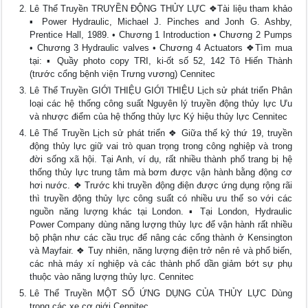
Lê Thể Truyền TRUYỀN ĐỘNG THỦY LỰC ❖Tài liệu tham khảo
▪ Power Hydraulic, Michael J. Pinches and Jonh G. Ashby,
Prentice Hall, 1989. • Chương 1 Introduction • Chương 2 Pumps
• Chương 3 Hydraulic valves • Chương 4 Actuators ❖Tìm mua
tại: ▪ Quầy photo copy TRI, ki-ốt số 52, 142 Tô Hiến Thành
(trước cổng bệnh viện Trưng vương) Cennitec
Lê Thể Truyền GIỚI THIỆU GIỚI THIỆU Lịch sử phát triển Phân
loại các hệ thống công suất Nguyên lý truyền động thủy lực Ưu
và nhược điểm của hệ thống thủy lực Ký hiệu thủy lực Cennitec
Lê Thể Truyền Lịch sử phát triển ❖ Giữa thế kỷ thứ 19, truyền
động thủy lực giữ vai trò quan trọng trong công nghiệp và trong
đời sống xã hội. Tại Anh, ví dụ, rất nhiều thành phố trang bị hệ
thống thủy lực trung tâm mà bơm được vận hành bằng động cơ
hơi nước. ❖ Trước khi truyền động điện được ứng dụng rộng rãi
thì truyền động thủy lực công suất có nhiều ưu thế so với các
nguồn năng lượng khác tại London. ▪ Tại London, Hydraulic
Power Company dùng năng lượng thủy lực để vận hành rất nhiều
bộ phận như các cầu trục để nâng các cổng thành ở Kensington
và Mayfair. ❖ Tuy nhiên, năng lượng điện trở nên rẻ và phổ biến,
các nhà máy xí nghiệp và các thành phố dần giảm bớt sự phụ
thuộc vào năng lượng thủy lực. Cennitec
Lê Thể Truyền MỘT SỐ ỨNG DỤNG CỦA THỦY LỰC Dùng
trong các xe cơ giới Cennitec