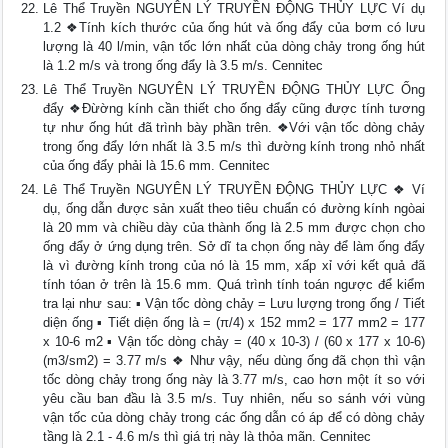
Lê Thể Truyền NGUYÊN LÝ TRUYỀN ĐỘNG THỦY LỰC Ví dụ
1.2 ❖Tính kích thước của ống hút và ống đẩy của bơm có lưu
lượng là 40 l/min, vận tốc lớn nhất của dòng chảy trong ống hút
là 1.2 m/s và trong ống đẩy là 3.5 m/s. Cennitec
Lê Thể Truyền NGUYÊN LÝ TRUYỀN ĐỘNG THỦY LỰC Ống
đẩy ❖Đừờng kính cần thiết cho ống đẩy cũng được tính tương
tự như ống hút đã trình bày phần trên. ❖Với vận tốc dòng chảy
trong ống đẩy lớn nhất là 3.5 m/s thì đường kính trong nhỏ nhất
của ống đẩy phải là 15.6 mm. Cennitec
Lê Thể Truyền NGUYÊN LÝ TRUYỀN ĐỘNG THỦY LỰC ❖ Ví
dụ, ống dẫn được sản xuất theo tiêu chuẩn có đường kính ngòai
là 20 mm và chiều dày của thành ống là 2.5 mm được chọn cho
ống đẩy ở ứng dụng trên. Sở dĩ ta chọn ống này để làm ống đẩy
là vì đường kính trong của nó là 15 mm, xấp xỉ với kết quả đã
tính tóan ở trên là 15.6 mm. Quá trình tính toán ngược để kiểm
tra lại như sau: ▪ Vận tốc dòng chảy = Lưu lượng trong ống / Tiết
diện ống ▪ Tiết diện ống là = (π/4) x 152 mm2 = 177 mm2 = 177
x 10-6 m2 ▪ Vận tốc dòng chảy = (40 x 10-3) / (60 x 177 x 10-6)
(m3/sm2) = 3.77 m/s ❖ Như vậy, nếu dùng ống đã chọn thì vận
tốc dòng chảy trong ống này là 3.77 m/s, cao hơn một ít so với
yêu cầu ban đầu là 3.5 m/s. Tuy nhiên, nếu so sánh với vùng
vận tốc của dòng chảy trong các ống dẫn có áp để có dòng chảy
tầng là 2.1 - 4.6 m/s thì giá trị này là thỏa mãn. Cennitec