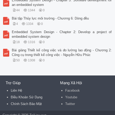
Embedded System Design - Chapter 5: Software development for
an embedded system
44
1344
0
Bài tập Thủy lực môi trường - Chương 6: Dòng đều
4
1334
0
Embedded System Design - Chapter 2: Develop a project of
embedded system design
18
1316
0
Bài giảng Thiết kế công việc và đo lường lao động - Chương 2:
Công cụ trong thiết kế công việc - Nguyễn Hữu Phúc
50
1308
0
Trợ Giúp
Mạng Xã Hội
Liên Hệ
Facebook
Điều Khoản Sử Dụng
Youtube
Chính Sách Bảo Mật
Twitter