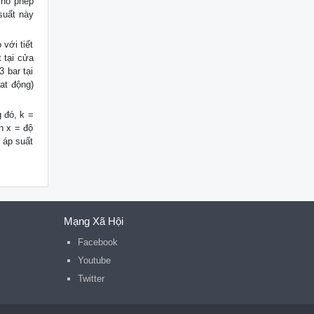
cho phép
suất này
với tiết
 tại cửa
 bar tại
at động)
 đó, k =
n x = độ
= áp suất
Mạng Xã Hội
Facebook
Youtube
Twitter