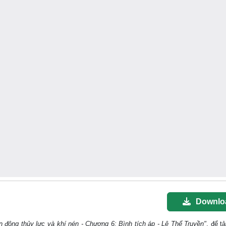
Downlo
n động thủy lực và khí nén - Chương 6: Bình tích áp - Lê Thể Truyền"
, để tả