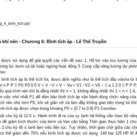
_6_binh_tich.ppt
à khí nén - Chương 6: Bình tích áp - Lê Thể Truyền
p được sử dụng để giải quyết các vấn đề sau: 1. Hổ trợ vào lưu lượng củ
 trong lúc bơm xả tải hoặc ngừng họat động 3. Cung cấp năng lượng dự phòn
itec
ình tích áp là thể tích Va, được định nghĩa như là thể tích dầu vào/ra từ b
 n n P P  P0 P0 0 0 V = V −V = V − Va = V1 −V2 = V0 −  a 1 2 0  P P P
u quá trình nén khí là đẳng nhiệt thì n = 1, không đẳng nhiệt thì 1 < n < 1.4
àm việc nhỏ nhất P1 để đảm bảo bình tích áp vận hành đúng chức năng của
rở nên nhỏ hơn P0, khí sẽ giãn nở và làm đầy không gian bên trong túi khí
ình tích áp được chọn trong khoảng P0 = (0.7 to 0.9) P1 Cennitec
t chu kỳ là 12.5 s. Hành trình đi ra của xy lanh hệ thống cần tòan bộ năn
 Vấn đề giảm kích thước của bơm và Van cân bằng Thời gian thực hiện 1 chu
2 chu kỳ 45 s lanh làm việc liên tục. Tuy nhiên, thời gian chờ giữa các chu
 có thể giảm đến 70% nếu bình tích áp được sử dụng. 140 bar 125 HP M 4