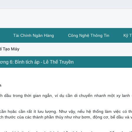
Tài Chính Ngân Hàng
Công Nghệ Thông Tin
Kỹ 
hế Tạo Máy
ơng 6: Bình tích áp - Lê Thể Truyền
m
ch dầu trong thời gian ngắn, ví dụ cần di chuyển nhanh một xy lanh 
ần họăc cần rất ít lưu lượng. Như vậy, nếu hệ thống làm việc có th
kích thước của các thành phần thủy như như bơm, động cơ, bể dầu và v