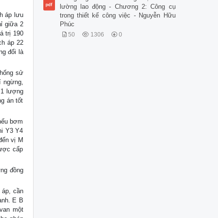
lường lao động - Chương 2: Công cụ
h áp lưu
trong thiết kế công việc - Nguyễn Hữu
ỉ giữa 2
Phúc
 trị 190
50
1306
0
ch áp 22
ng đổi là
thống sử
í ngừng,
Y1 lượng
g án tốt
 nếu bơm
hi Y3 Y4
đến vị M
được cấp
ưng đồng
 áp, cần
anh. E B
 van một