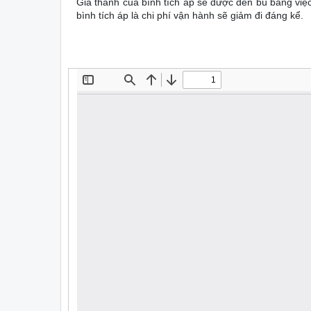
Giá thành của bình tích áp sẽ được đền bù bằng việ
bình tích áp là chi phí vận hành sẽ giảm đi đáng kể.