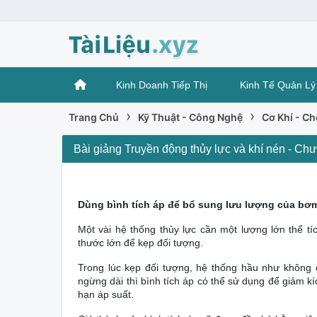
Kinh Doanh Tiếp Thị
Kinh Tế Quản Lý
›
›
Trang Chủ
Kỹ Thuật - Công Nghệ
Cơ Khí - C
Bài giảng Truyền động thủy lực và khí nén - Chư
Dùng bình tích áp để bổ sung lưu lượng của bơ
Một vài hệ thống thủy lực cần một lượng lớn thể tí
thước lớn để kẹp đối tượng.
Trong lúc kẹp đối tượng, hệ thống hầu như không c
ngừng dài thì bình tích áp có thể sử dụng để giảm 
hạn áp suất.