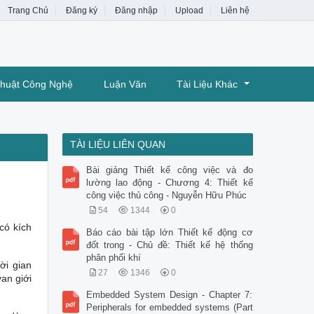
Trang Chủ
Đăng ký
Đăng nhập
Upload
Liên hệ
Thuật Công Nghệ
Luận Văn
Tài Liệu Khác
TÀI LIỆU LIÊN QUAN
Bài giảng Thiết kế công việc và đo
lường lao động - Chương 4: Thiết kế
công việc thủ công - Nguyễn Hữu Phúc
54
1344
0
có kích
Báo cáo bài tập lớn Thiết kế động cơ
đốt trong - Chủ đề: Thiết kế hệ thống
phân phối khí
ời gian
27
1346
0
an giới
Embedded System Design - Chapter 7:
Peripherals for embedded systems (Part