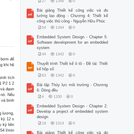
27
1346
0
Bài giảng Thiết kế công việc và đo
lường lao động - Chương 4: Thiết kế
công việc thủ công - Nguyễn Hữu Phúc
54
1344
0
Embedded System Design - Chapter 5:
Software development for an embedded
system
44
1342
0
a bơm để
Thuyết trình Thiết kế ô tô - Đề tài: Thiết
g khi hệ
kế hộp số
63
1342
0
ình tích
1 P2 1 2
Bài tập Thủy lực môi trường - Chương
, và đạon
6: Dòng đều
 nó. Nếu
4
1330
0
 và bình
Embedded System Design - Chapter 2:
Develop a project of embedded system
g lượng,
design
 kỳ 12 s
18
1314
0
 kỳ liên
54 l/min
Bài giảng Thiết kế công việc và đo