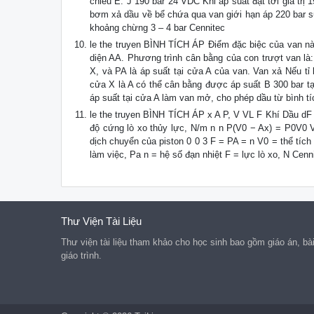
chiều E. J 190 bar 24 VDC Khi áp suất đạt tới giá trị
bơm xả dầu về bể chứa qua van giới hạn áp 220 bar s
khoảng chừng 3 – 4 bar Cennitec
le the truyen BÌNH TÍCH ÁP Điểm đặc biệc của van này 
diện AA. Phương trình cân bằng của con trượt van là
X, và PA là áp suất tại cửa A của van. Van xả Nếu tỉ 
cửa X là A có thể cân bằng được áp suất B 300 bar t
áp suất tại cửa A làm van mở, cho phép dầu từ bình tí
le the truyen BÌNH TÍCH ÁP x A P, V VL F Khí Dầu dF
độ cứng lò xo thủy lực, N/m n n P(V0 − Ax) = P0V0 VL
dịch chuyển của piston 0 0 3 F = PA = n V0 = thể tích 
làm việc, Pa n = hệ số đạn nhiệt F = lực lò xo, N Cenn
Thư Viện Tài Liệu
Thư viện tài liệu tham khảo cho học sinh bao gồm giáo án, bài g
giáo trình.