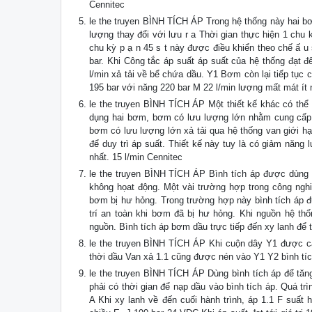
Cennitec
le the truyen BÌNH TÍCH ÁP Trong hệ thống này hai b
lượng thay đổi với lưu r a Thời gian thực hiện 1 chu
chu kỳ p ạ n 45 s t này được điều khiển theo chế ấ u
bar. Khi Công tắc áp suất áp suất của hệ thống đạt đ
l/min xả tải về bể chứa dầu. Y1 Bơm còn lại tiếp tục c
195 bar với năng 220 bar M 22 l/min lượng mất mát ít n
le the truyen BÌNH TÍCH ÁP Một thiết kế khác có thể l
dụng hai bơm, bơm có lưu lượng lớn nhằm cung cấp lư
bơm có lưu lượng lớn xả tải qua hệ thống van giới hạ
để duy trì áp suất. Thiết kế này tuy là có giảm năng
nhất. 15 l/min Cennitec
le the truyen BÌNH TÍCH ÁP Bình tích áp được dùng
không họat động. Một vài trường hợp trong công ngh
bơm bị hư hỏng. Trong trường hợp này bình tích áp đ
trí an toàn khi bơm đã bị hư hỏng. Khi nguồn hệ t
nguồn. Bình tích áp bơm dầu trực tiếp đến xy lanh để 
le the truyen BÌNH TÍCH ÁP Khi cuộn dây Y1 được c
thời dầu Van xả 1.1 cũng được nén vào Y1 Y2 bình tích
le the truyen BÌNH TÍCH ÁP Dùng bình tích áp để tăn
phải có thời gian để nạp dầu vào bình tích áp. Quá t
A Khi xy lanh về đến cuối hành trình, áp 1.1 F suất