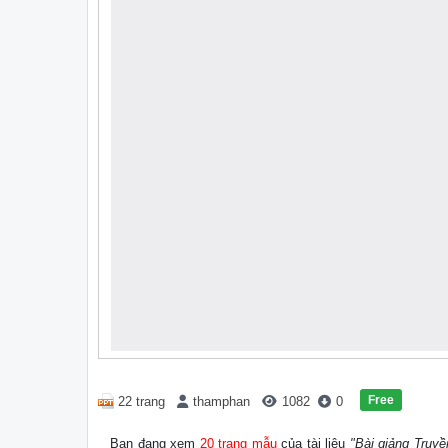
Free
22 trang
thamphan
1082
0
Bạn đang xem
20 trang mẫu
của tài liệu
"Bài giảng Truyề