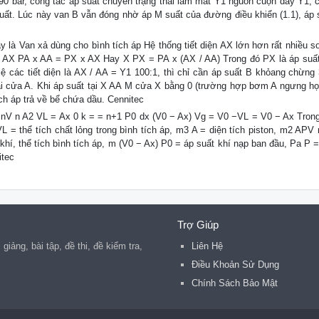
 190 bar, công tắc áp suất chuyển trạng thái làm mất Y1 nguồn cuộn dây Y1, 
uất. Lúc này van B vẫn đóng nhờ áp M suất của đường điều khiển (1.1), áp 
là Van xả dùng cho bình tích áp Hệ thống tiết diện AX lớn hơn rất nhiều so 
: AX PA x AA = PX x AX Hay X PX = PA x (AX / AA) Trong đó PX là áp suất
lệ các tiết diện là AX / AA = Y1 100:1, thì chỉ cần áp suất B khỏang chừng 3
ại cửa A. Khi áp suất tại X AA M cửa X bằng 0 (trường hợp bơm A ngưng họ
ch áp trả về bể chứa dầu. Cennitec
 nV n A2 VL = Ax 0 k = = n+1 P0 dx (V0 − Ax) Vg = V0 −VL = V0 − Ax Trong
 = thể tích chất lỏng trong bình tích áp, m3 A = diện tích piston, m2 APV 
khí, thể tích bình tích áp, m (V0 − Ax) P0 = áp suất khí nạp ban đầu, Pa P 
itec
Trợ Giúp
iảng, bài tập, đề thi, đề kiểm tra,
Liên Hệ
Điều Khoản Sử Dụng
Chính Sách Bảo Mật