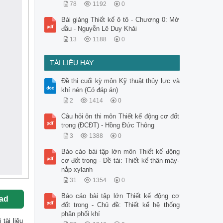
78
1192
0
Bài giảng Thiết kế ô tô - Chương 0: Mở
đầu - Nguyễn Lê Duy Khải
13
1188
0
TÀI LIỆU HAY
Đề thi cuối kỳ môn Kỹ thuật thủy lực và
khí nén (Có đáp án)
2
1414
0
Câu hỏi ôn thi môn Thiết kế động cơ đốt
trong (ĐCĐT) - Hồng Đức Thông
3
1388
0
Báo cáo bài tập lớn môn Thiết kế động
cơ đốt trong - Đề tài: Thiết kế thân máy-
nắp xylanh
31
1354
0
Báo cáo bài tập lớn Thiết kế động cơ
ad
đốt trong - Chủ đề: Thiết kế hệ thống
phân phối khí
i tài liệu