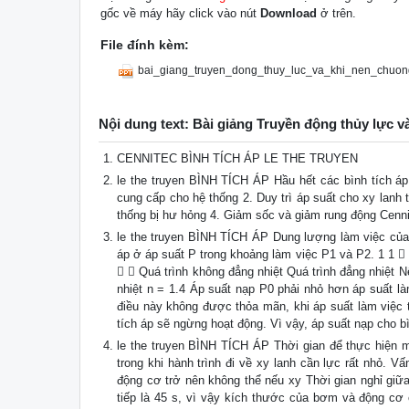
gốc về máy hãy click vào nút
Download
ở trên.
File đính kèm:
bai_giang_truyen_dong_thuy_luc_va_khi_nen_chuong
Nội dung text: Bài giảng Truyền động thủy lực v
CENNITEC BÌNH TÍCH ÁP LE THE TRUYEN
le the truyen BÌNH TÍCH ÁP Hầu hết các bình tích á
cung cấp cho hệ thống 2. Duy trì áp suất cho xy lanh
thống bị hư hỏng 4. Giảm sốc và giảm rung động Cenn
le the truyen BÌNH TÍCH ÁP Dung lượng làm việc của b
áp ở áp suất P trong khoảng làm việc P1 và P2. 1 1 
  Quá trình không đẳng nhiệt Quá trình đẳng nhiệt Nế
nhiệt n = 1.4 Áp suất nạp P0 phải nhỏ hơn áp suất l
điều này không được thỏa mãn, khi áp suất làm việc t
tích áp sẽ ngừng hoạt động. Vì vậy, áp suất nạp cho b
le the truyen BÌNH TÍCH ÁP Thời gian để thực hiện mộ
trong khi hành trình đi về xy lanh cần lực rất nhỏ.
động cơ trở nên không thể nếu xy Thời gian nghỉ giữa 
tiếp là 45 s, vì vậy kích thước của bơm và động cơ