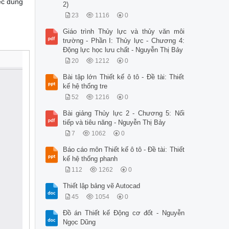
ệc dùng
2)
23
1116
0
Giáo trình Thủy lực và thủy văn môi
trường - Phần I: Thủy lực - Chương 4:
Động lực học lưu chất - Nguyễn Thị Bảy
20
1212
0
Bài tập lớn Thiết kế ô tô - Đề tài: Thiết
kế hệ thống tre
52
1216
0
Bài giảng Thủy lực 2 - Chương 5: Nối
tiếp và tiêu năng - Nguyễn Thị Bảy
7
1062
0
Báo cáo môn Thiết kế ô tô - Đề tài: Thiết
kế hệ thống phanh
112
1262
0
Thiết lập bảng vẽ Autocad
45
1054
0
Đồ án Thiết kế Động cơ đốt - Nguyễn
Ngọc Dũng