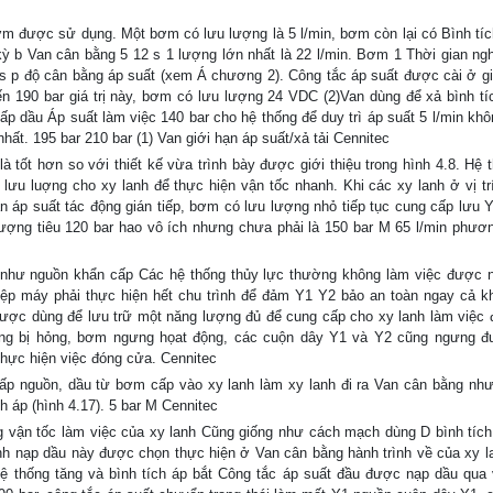
ơm được sử dụng. Một bơm có lưu lượng là 5 l/min, bơm còn lại có Bình tíc
 kỳ b Van cân bằng 5 12 s 1 lượng lớn nhất là 22 l/min. Bơm 1 Thời gian ngh
 s p độ cân bằng áp suất (xem Á chương 2). Công tắc áp suất được cài ở giá
ến 190 bar giá trị này, bơm có lưu lượng 24 VDC (2)Van dùng để xả bình tí
ấp dầu Áp suất làm việc 140 bar cho hệ thống để duy trì áp suất 5 l/min khô
hất. 195 bar 210 bar (1) Van giới hạn áp suất/xả tải Cennitec
à tốt hơn so với thiết kế vừa trình bày được giới thiệu trong hình 4.8. Hệ 
u luợng cho xy lanh để thực hiện vận tốc nhanh. Khi các xy lanh ở vị tr
n áp suất tác động gián tiếp, bơm có lưu lượng nhỏ tiếp tục cung cấp lưu 
 lượng tiêu 120 bar hao vô ích nhưng chưa phải là 150 bar M 65 l/min phươn
 như nguồn khẩn cấp Các hệ thống thủy lực thường không làm việc được
iệp máy phải thực hiện hết chu trình để đảm Y1 Y2 bảo an toàn ngay cả k
ược dùng để lưu trữ một năng lượng đủ để cung cấp cho xy lanh làm việc 
hống bị hỏng, bơm ngưng họat động, các cuộn dây Y1 và Y2 cũng ngưng 
thực hiện việc đóng cửa. Cennitec
ấp nguồn, dầu từ bơm cấp vào xy lanh làm xy lanh đi ra Van cân bằng nh
 áp (hình 4.17). 5 bar M Cennitec
g vận tốc làm việc của xy lanh Cũng giống như cách mạch dùng D bình tích
rình nạp dầu này được chọn thực hiện ở Van cân bằng hành trình về của xy l
 hệ thống tăng và bình tích áp bắt Công tắc áp suất đầu được nạp dầu qua