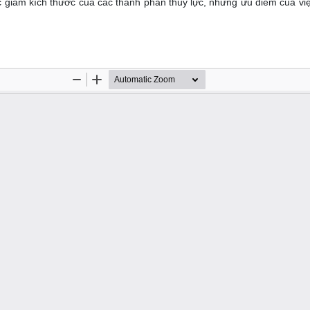
c giảm kích thước của các thành phần thủy lực, nhưng ưu điểm của vi