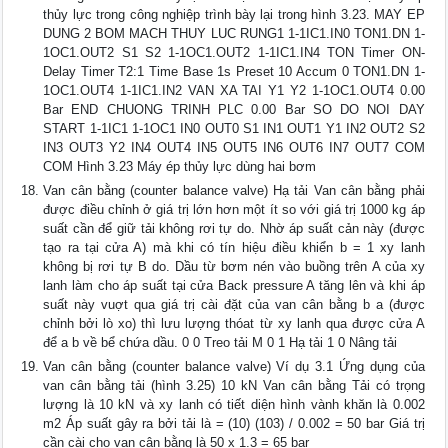
thủy lực trong công nghiệp trình bày lại trong hình 3.23. MAY EP
DUNG 2 BOM MACH THUY LUC RUNG1 1-1IC1.IN0 TON1.DN 1-
1OC1.OUT2 S1 S2 1-1OC1.OUT2 1-1IC1.IN4 TON Timer ON-
Delay Timer T2:1 Time Base 1s Preset 10 Accum 0 TON1.DN 1-
1OC1.OUT4 1-1IC1.IN2 VAN XA TAI Y1 Y2 1-1OC1.OUT4 0.00
Bar END CHUONG TRINH PLC 0.00 Bar SO DO NOI DAY
START 1-1IC1 1-1OC1 IN0 OUT0 S1 IN1 OUT1 Y1 IN2 OUT2 S2
IN3 OUT3 Y2 IN4 OUT4 IN5 OUT5 IN6 OUT6 IN7 OUT7 COM
COM Hình 3.23 Máy ép thủy lực dùng hai bơm
Van cân bằng (counter balance valve) Hạ tải Van cân bằng phải
được điều chỉnh ở giá trị lớn hơn một ít so với giá trị 1000 kg áp
suất cần để giữ tải không rơi tự do. Nhờ áp suất cản này (được
tạo ra tại cửa A) mà khi có tín hiệu điều khiển b = 1 xy lanh
không bị rơi tự B do. Dầu từ bơm nén vào buồng trên A của xy
lanh làm cho áp suất tại cửa Back pressure A tăng lên và khi áp
suất này vuợt qua giá trị cài đặt của van cân bằng b a (được
chỉnh bởi lò xo) thì lưu lượng thóat từ xy lanh qua được cửa A
để a b về bể chứa dầu. 0 0 Treo tải M 0 1 Hạ tải 1 0 Nâng tải
Van cân bằng (counter balance valve) Ví dụ 3.1 Ứng dụng của
van cân bằng tải (hình 3.25) 10 kN Van cân bằng Tải có trọng
lượng là 10 kN và xy lanh có tiết diện hình vành khăn là 0.002
m2 Áp suất gây ra bởi tải là = (10) (103) / 0.002 = 50 bar Giá trị
cần cài cho van cân bằng là 50 x 1.3 = 65 bar