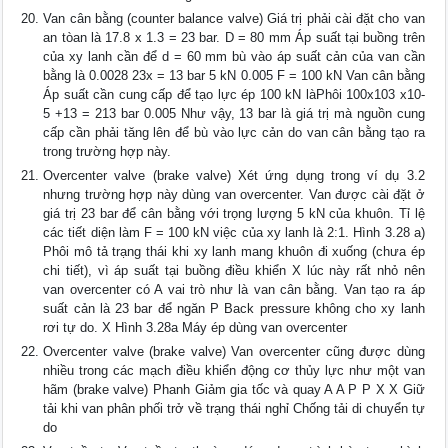
Van cân bằng (counter balance valve) Giá trị phải cài đặt cho van
an tòan là 17.8 x 1.3 = 23 bar. D = 80 mm Áp suất tại buồng trên
của xy lanh cần để d = 60 mm bù vào áp suất cản của van cần
bằng là 0.0028 23x = 13 bar 5 kN 0.005 F = 100 kN Van cân bằng
Áp suất cần cung cấp để tạo lực ép 100 kN làPhôi 100x103 x10-
5 +13 = 213 bar 0.005 Như vậy, 13 bar là giá trị mà nguồn cung
cấp cần phải tăng lên để bù vào lực cản do van cân bằng tạo ra
trong trường hợp này.
Overcenter valve (brake valve) Xét ứng dụng trong ví dụ 3.2
nhưng trường hợp này dùng van overcenter. Van được cài đặt ở
giá trị 23 bar để cân bằng với trọng lượng 5 kN của khuôn. Tỉ lệ
các tiết diện làm F = 100 kN việc của xy lanh là 2:1. Hình 3.28 a)
Phôi mô tả trạng thái khi xy lanh mang khuôn đi xuống (chưa ép
chi tiết), vì áp suất tại buồng điều khiển X lúc này rất nhỏ nên
van overcenter có A vai trò như là van cân bằng. Van tạo ra áp
suất cản là 23 bar để ngăn P Back pressure không cho xy lanh
rơi tự do. X Hình 3.28a Máy ép dùng van overcenter
Overcenter valve (brake valve) Van overcenter cũng được dùng
nhiều trong các mạch điều khiển động cơ thủy lực như một van
hãm (brake valve) Phanh Giảm gia tốc và quay A A P P X X Giữ
tải khi van phân phối trở về trạng thái nghỉ Chống tải di chuyển tự
do