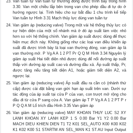
Van tuần tự Van tuần tự thường đóng được trình bày trong hình
3.30. Van một chiều lắp bên trong van cho phép dầu đi tự do ở
hướng ngược lại. Tính hiệu cho sự bắt đầu 1 chu trình kế tiếp
Van tuần tự Hình 3.31 Mạch thủy lực dùng van tuần tự
Van giảm áp (reducing valve) Trong một vài hệ thống thủy lực có
sự hiện diện của một số nhánh mà ở đó áp suất làm việc nhỏ
hơn so với hệ thống chính. Van giảm áp suất được dùng để thực
hiện mục đích này. Không giống như các loại van điều khiển áp
suất đã được trình bày là loại van thường đóng, van giảm áp là
van thường mở. P Vg A A 1 2 PT Pr Q Q M Hình 3.34 Nguyên lý
giảm áp suất Hai tiết diện nhỏ được dùng để nối đường áp suất
thấp với đường áp suất cao và đường dầu xả. Áp suất thấp, Pr,
được tăng nếu tăng tiết diện A1, hoặc giảm tiết diện A2, và
ngược lại.
Van giảm áp (reducing valve) Áp suất đầu ra cần có (nhánh thứ
cấp) được cài đặt bằng van giới hạn áp suất trên van. Dưới sự
tác động của áp suất tại cửa P của van, con trượt mở rộng cho
dầu đi từ cửa P sang cửa A. Van giảm áp T P Vg A A 1 2 PT P r
P Q Q A M Lổ trích dầu Hình 3.35 Van giảm áp
Van giảm áp (reducing valve) MAY KHOAN THUY LUC S2 XY
LANH KHOAN XY LANH KEP 1 S 0.00 Bar Y1 Y2 0.00 Bar
MACH DIEU KHIEN DIEN T1 T2 K01 SEL_AUTO K00 K00 K02
K1 K02 K00 S1 STARTM AN SEL_MAN K1 ST.AU Input Output