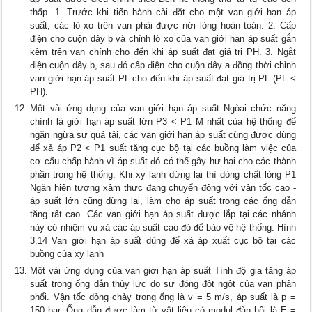
thấp. 1. Trước khi tiến hành cài đặt cho một van giới hạn áp
suất, các lò xo trên van phải được nới lỏng hoàn toàn. 2. Cấp
điện cho cuộn dây b và chỉnh lò xo của van giới hạn áp suất gắn
kèm trên van chính cho đến khi áp suất đạt giá trị PH. 3. Ngắt
điện cuộn dây b, sau đó cấp điện cho cuộn dây a đồng thời chỉnh
van giới hạn áp suất PL cho đến khi áp suất đạt giá trị PL (PL <
PH).
Một vài ứng dụng của van giới hạn áp suất Ngòai chức năng
chính là giới hạn áp suất lớn P3 < P1 M nhất của hệ thống để
ngăn ngừa sự quá tải, các van giới hạn áp suất cũng được dùng
để xả áp P2 < P1 suất tăng cục bộ tại các buồng làm việc của
cơ cấu chấp hành vì áp suất đó có thể gây hư hại cho các thành
phần trong hệ thống. Khi xy lanh dừng lại thì dòng chất lỏng P1
Ngăn hiện tượng xâm thực đang chuyển động với vận tốc cao -
áp suất lớn cũng dừng lại, làm cho áp suất trong các ống dẫn
tăng rất cao. Các van giới hạn áp suất được lắp tại các nhánh
này có nhiệm vụ xả các áp suất cao đó để bảo vệ hệ thống. Hình
3.14 Van giới hạn áp suất dùng để xả áp xuất cục bộ tại các
buồng của xy lanh
Một vài ứng dụng của van giới hạn áp suất Tính độ gia tăng áp
suất trong ống dẫn thủy lực do sự đóng đột ngột của van phân
phối. Vận tốc dòng chảy trong ống là v = 5 m/s, áp suất là p =
150 bar. Ống dẫn được làm từ vật liệu có modul đàn hồi là E =