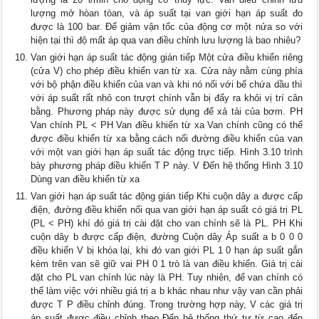
lượng mở hòan tòan, và áp suất tại van giới hạn áp suất đo
được là 100 bar. Để giảm vận tốc của động cơ một nửa so với
hiện tại thì độ mất áp qua van điều chỉnh lưu lượng là bao nhiêu?
Van giới hạn áp suất tác động gián tiếp Một cửa điều khiển riêng
(cửa V) cho phép điều khiển van từ xa. Cửa này nằm cùng phía
với bộ phận điều khiển của van và khi nó nối với bể chứa dầu thì
với áp suất rất nhỏ con trượt chính vẫn bị đẩy ra khỏi vị trí cân
bằng. Phương pháp này được sử dụng để xả tải của bơm. PH
Van chính PL < PH Van điều khiển từ xa Van chính cũng có thể
được điều khiển từ xa bằng cách nối đường điều khiển của van
với một van giới hạn áp suất tác động trực tiếp. Hình 3.10 trình
bày phương pháp điều khiển T P này. V Đến hệ thống Hình 3.10
Dùng van điều khiển từ xa
Van giới hạn áp suất tác động gián tiếp Khi cuộn dây a được cấp
điện, đường điều khiển nối qua van giới hạn áp suất có giá trị PL
(PL < PH) khí đó giá trị cài đặt cho van chính sẽ là PL. PH Khi
cuộn dây b được cấp điện, đường Cuộn dây Áp suất a b 0 0 0
điều khiển V bị khóa lại, khi đó van giới PL 1 0 hạn áp suất gắn
kèm trên van sẽ giữ vai PH 0 1 trò là van điều khiển. Giá trị cài
đặt cho PL van chính lúc này là PH. Tuy nhiên, để van chính có
thể làm việc với nhiều giá trị a b khác nhau như vậy van cần phải
được T P điều chỉnh đúng. Trong trường hợp này, V các giá trị
áp suất được điều chỉnh theo Đến hệ thống thứ tự từ cao đến