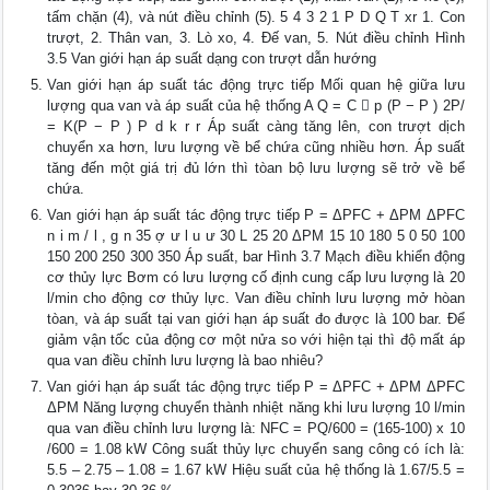
tấm chặn (4), và nút điều chỉnh (5). 5 4 3 2 1 P D Q T xr 1. Con
trượt, 2. Thân van, 3. Lò xo, 4. Đế van, 5. Nút điều chỉnh Hình
3.5 Van giới hạn áp suất dạng con trượt dẫn hướng
Van giới hạn áp suất tác động trực tiếp Mối quan hệ giữa lưu
lượng qua van và áp suất của hệ thống A Q = C  p (P − P ) 2P/
= K(P − P ) P d k r r Áp suất càng tăng lên, con trượt dịch
chuyển xa hơn, lưu lượng về bể chứa cũng nhiều hơn. Áp suất
tăng đến một giá trị đủ lớn thì tòan bộ lưu lượng sẽ trở về bể
chứa.
Van giới hạn áp suất tác động trực tiếp P = ΔPFC + ΔPM ΔPFC
n i m / l , g n 35 ợ ư l u ư 30 L 25 20 ΔPM 15 10 180 5 0 50 100
150 200 250 300 350 Áp suất, bar Hình 3.7 Mạch điều khiển động
cơ thủy lực Bơm có lưu lượng cố định cung cấp lưu lượng là 20
l/min cho động cơ thủy lực. Van điều chỉnh lưu lượng mở hòan
tòan, và áp suất tại van giới hạn áp suất đo được là 100 bar. Để
giảm vận tốc của động cơ một nửa so với hiện tại thì độ mất áp
qua van điều chỉnh lưu lượng là bao nhiêu?
Van giới hạn áp suất tác động trực tiếp P = ΔPFC + ΔPM ΔPFC
ΔPM Năng lượng chuyển thành nhiệt năng khi lưu lượng 10 l/min
qua van điều chỉnh lưu lượng là: NFC = PQ/600 = (165-100) x 10
/600 = 1.08 kW Công suất thủy lực chuyển sang công có ích là:
5.5 – 2.75 – 1.08 = 1.67 kW Hiệu suất của hệ thống là 1.67/5.5 =