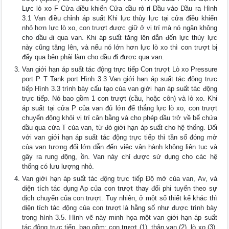
Lực lò xo F Cửa điều khiển Cửa dầu rò rỉ Dầu vào Dầu ra Hình
3.1 Van điều chỉnh áp suất Khi lực thủy lực tại cửa điều khiển
nhỏ hơn lực lò xo, con trượt được giữ ở vị trí mà nó ngăn không
cho dầu đi qua van. Khi áp suất tăng lên dẫn đến lực thủy lực
này cũng tăng lên, và nếu nó lớn hơn lực lò xo thì con trượt bị
đẩy qua bên phải làm cho dầu đi được qua van.
Van giới hạn áp suất tác động trực tiếp Con trượt Lò xo Pressure
port P T Tank port Hình 3.3 Van giới hạn áp suất tác động trực
tiếp Hình 3.3 trình bày cấu tạo của van giới hạn áp suất tác động
trực tiếp. Nó bao gồm 1 con trượt (cầu, hoặc côn) và lò xo. Khi
áp suất tại cửa P của van đủ lớn để thắng lực lò xo, con trượt
chuyển động khỏi vị trí cân bằng và cho phép dầu trở về bể chứa
dầu qua cửa T của van, từ đó giới hạn áp suất cho hệ thống. Đối
với van giới hạn áp suất tác động trực tiếp thì tần số đóng mở
của van tương đối lớn dẫn đến việc vận hành không liên tục và
gây ra rung động, ồn. Van này chỉ được sử dụng cho các hệ
thống có lưu lượng nhỏ.
Van giới hạn áp suất tác động trực tiếp Độ mở của van, Av, và
diện tích tác dụng Ap của con trượt thay đổi phi tuyến theo sự
dịch chuyển của con trượt. Tuy nhiên, ở một số thiết kế khác thì
diện tích tác động của con trượt là hằng số như được trình bày
trong hình 3.5. Hình vẽ này minh họa một van giới hạn áp suất
tác động trực tiếp, bao gồm: con trượt (1), thân van (2), lò xo (3),