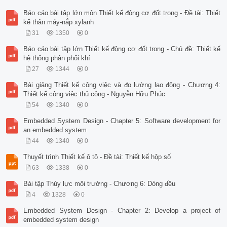
Báo cáo bài tập lớn môn Thiết kế động cơ đốt trong - Đề tài: Thiết
kế thân máy-nắp xylanh
31
1350
0
Báo cáo bài tập lớn Thiết kế động cơ đốt trong - Chủ đề: Thiết kế
hệ thống phân phối khí
27
1344
0
Bài giảng Thiết kế công việc và đo lường lao động - Chương 4:
Thiết kế công việc thủ công - Nguyễn Hữu Phúc
54
1340
0
Embedded System Design - Chapter 5: Software development for
an embedded system
44
1340
0
Thuyết trình Thiết kế ô tô - Đề tài: Thiết kế hộp số
63
1338
0
Bài tập Thủy lực môi trường - Chương 6: Dòng đều
4
1328
0
Embedded System Design - Chapter 2: Develop a project of
embedded system design