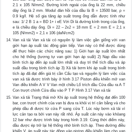
2.1 x 105 N/mm2. Đường kính ngoài của ống là 22 mm, chiều
dày ống là 2 mm. Modul đàn hồi của dầu là B = 13500 bar, ρ =
0.9 kg/l. Hệ số gia tăng áp suất trong ống dẫn được tính như
sau: 1/ 2 B 1 a = BD 1+ i eE Với Di là đường kính trong của ống,
e là chiều dày ống. Di = 22 – 2x2 = 18 mm E = 2 mm E = 2,1 x
105 (N/mm2) = 2,1 x 106 (daN/cm2)
Van xả tải Van xả tải có nguyên lý làm việc gần giống với van
giới hạn áp suất tác động gián tiếp. Van này có thể được dùng
để thực hiện các chức năng sau: 1) Giới hạn áp suất lớn nhất
cho hệ thống (tương tự van giới hạn áp suất) 2) Nạp dầu vào
bình tích áp đến áp suất lớn nhất và duy trì thể tích dầu và áp
suất dầu trong bình tích áp 3) Xả tải bơm khi áp suất trong bình
tích áp đã đạt đến giá trị cần Cấu tạo và nguyên lý làm việc của
van xả tải được trình bày ở hình 3.17 Piston điều khiển mở van
Van điều khiển A V V Van một chiều Lổ trích dầu Cửa dầu ra A T
Con trượt chính Cửa dầu vào P T P Hình 3.17 Van xả tải
Van xả tải Trạng thái mở Khi áp suất trong hệ thống đạt đến 100
bar, con trượt chính của van bị đưa ra khỏi vị trí cân bằng và cho
phép dầu đi được từ cửa P sang cửa T. Lúc này bơm xả tải vì
lực cản tạo ra bởi van này rất nhỏ. Áp suất cản này vào khỏang
12 bar như được trình bày trong hình 3.19. Cùng thời điểm này,
dầu được ép trở lại hệ thống nhờ bình tích áp. Theo đường điều
khiển V, áp suất này tác động vào piston điều khiển làm cho van