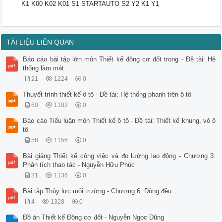
K1 K00 K02 K01 S1 STARTAUTO S2 Y2 K1 Y1
TÀI LIỆU LIÊN QUAN
Báo cáo bài tập lớn môn Thiết kế động cơ đốt trong - Đề tài: Hệ
thống làm mát
21
1224
0
Thuyết trình thiết kế ô tô - Đề tài: Hệ thống phanh trên ô tô
60
1182
0
Báo cáo Tiểu luận môn Thiết kế ô tô - Đề tài: Thiết kế khung, vỏ ô
tô
58
1156
0
Bài giảng Thiết kế công việc và đo lường lao động - Chương 3:
Phân tích thao tác - Nguyễn Hữu Phúc
31
1136
0
Bài tập Thủy lực môi trường - Chương 6: Dòng đều
4
1328
0
Đồ án Thiết kế Động cơ đốt - Nguyễn Ngọc Dũng