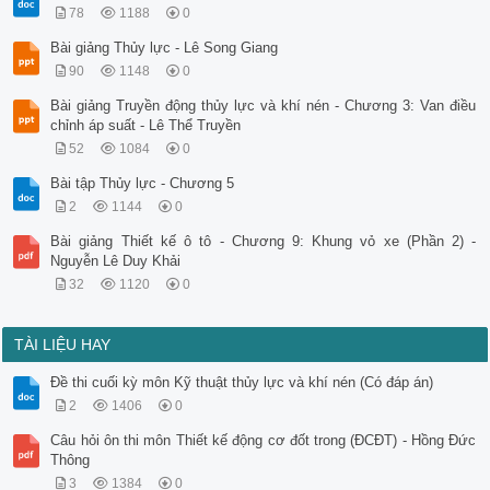
78
1188
0
Bài giảng Thủy lực - Lê Song Giang
90
1148
0
Bài giảng Truyền động thủy lực và khí nén - Chương 3: Van điều
chỉnh áp suất - Lê Thể Truyền
52
1084
0
Bài tập Thủy lực - Chương 5
2
1144
0
Bài giảng Thiết kế ô tô - Chương 9: Khung vỏ xe (Phần 2) -
Nguyễn Lê Duy Khải
32
1120
0
TÀI LIỆU HAY
Đề thi cuối kỳ môn Kỹ thuật thủy lực và khí nén (Có đáp án)
2
1406
0
Câu hỏi ôn thi môn Thiết kế động cơ đốt trong (ĐCĐT) - Hồng Đức
Thông
3
1384
0