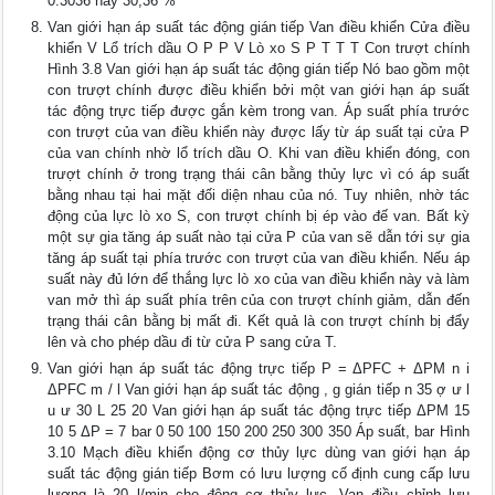
0.3036 hay 30,36 %
Van giới hạn áp suất tác động gián tiếp Van điều khiển Cửa điều
khiển V Lổ trích dầu O P P V Lò xo S P T T T Con trượt chính
Hình 3.8 Van giới hạn áp suất tác động gián tiếp Nó bao gồm một
con trượt chính được điều khiển bởi một van giới hạn áp suất
tác động trực tiếp được gắn kèm trong van. Áp suất phía trước
con trượt của van điều khiển này được lấy từ áp suất tại cửa P
của van chính nhờ lổ trích dầu O. Khi van điều khiển đóng, con
trượt chính ở trong trạng thái cân bằng thủy lực vì có áp suất
bằng nhau tại hai mặt đối diện nhau của nó. Tuy nhiên, nhờ tác
động của lực lò xo S, con trượt chính bị ép vào đế van. Bất kỳ
một sự gia tăng áp suất nào tại cửa P của van sẽ dẫn tới sự gia
tăng áp suất tại phía trước con trượt của van điều khiển. Nếu áp
suất này đủ lớn để thắng lực lò xo của van điều khiển này và làm
van mở thì áp suất phía trên của con trượt chính giảm, dẫn đến
trạng thái cân bằng bị mất đi. Kết quả là con trượt chính bị đẩy
lên và cho phép dầu đi từ cửa P sang cửa T.
Van giới hạn áp suất tác động trực tiếp P = ΔPFC + ΔPM n i
ΔPFC m / l Van giới hạn áp suất tác động , g gián tiếp n 35 ợ ư l
u ư 30 L 25 20 Van giới hạn áp suất tác động trực tiếp ΔPM 15
10 5 ΔP = 7 bar 0 50 100 150 200 250 300 350 Áp suất, bar Hình
3.10 Mạch điều khiển động cơ thủy lực dùng van giới hạn áp
suất tác động gián tiếp Bơm có lưu lượng cố định cung cấp lưu
lượng là 20 l/min cho động cơ thủy lực. Van điều chỉnh lưu