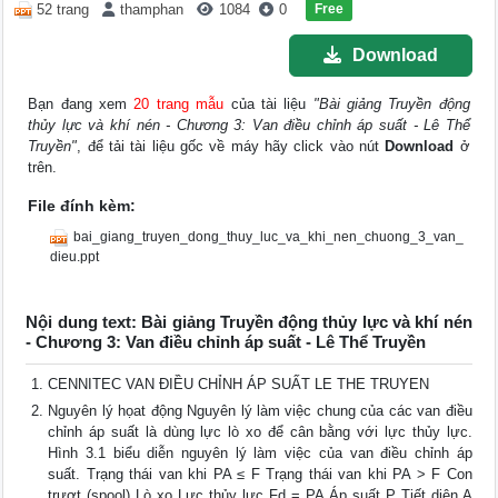
Free
52 trang
thamphan
1084
0
Download
Bạn đang xem
20 trang mẫu
của tài liệu
"Bài giảng Truyền động
thủy lực và khí nén - Chương 3: Van điều chỉnh áp suất - Lê Thể
Truyền"
, để tải tài liệu gốc về máy hãy click vào nút
Download
ở
trên.
File đính kèm:
bai_giang_truyen_dong_thuy_luc_va_khi_nen_chuong_3_van_
dieu.ppt
Nội dung text: Bài giảng Truyền động thủy lực và khí nén
- Chương 3: Van điều chỉnh áp suất - Lê Thể Truyền
CENNITEC VAN ĐIỀU CHỈNH ÁP SUẤT LE THE TRUYEN
Nguyên lý họat động Nguyên lý làm việc chung của các van điều
chỉnh áp suất là dùng lực lò xo để cân bằng với lực thủy lực.
Hình 3.1 biểu diễn nguyên lý làm việc của van điều chỉnh áp
suất. Trạng thái van khi PA ≤ F Trạng thái van khi PA > F Con
trượt (spool) Lò xo Lực thủy lực Fd = PA Áp suất P Tiết diện A