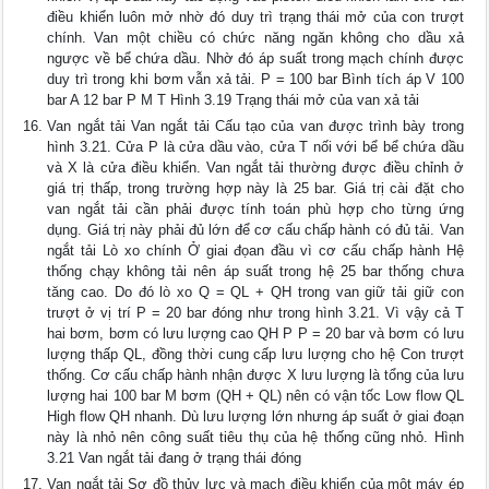
điều khiển luôn mở nhờ đó duy trì trạng thái mở của con trượt
chính. Van một chiều có chức năng ngăn không cho dầu xả
ngược về bể chứa dầu. Nhờ đó áp suất trong mạch chính được
duy trì trong khi bơm vẫn xả tải. P = 100 bar Bình tích áp V 100
bar A 12 bar P M T Hình 3.19 Trạng thái mở của van xả tải
Van ngắt tải Van ngắt tải Cấu tạo của van được trình bày trong
hình 3.21. Cửa P là cửa dầu vào, cửa T nối với bể bể chứa dầu
và X là cửa điều khiển. Van ngắt tải thường được điều chỉnh ở
giá trị thấp, trong trường hợp này là 25 bar. Giá trị cài đặt cho
van ngắt tải cần phải được tính toán phù hợp cho từng ứng
dụng. Giá trị này phải đủ lớn để cơ cấu chấp hành có đủ tải. Van
ngắt tải Lò xo chính Ở giai đọan đầu vì cơ cấu chấp hành Hệ
thống chạy không tải nên áp suất trong hệ 25 bar thống chưa
tăng cao. Do đó lò xo Q = QL + QH trong van giữ tải giữ con
trượt ở vị trí P = 20 bar đóng như trong hình 3.21. Vì vậy cả T
hai bơm, bơm có lưu lượng cao QH P P = 20 bar và bơm có lưu
lượng thấp QL, đồng thời cung cấp lưu lượng cho hệ Con trượt
thống. Cơ cấu chấp hành nhận được X lưu lượng là tổng của lưu
lượng hai 100 bar M bơm (QH + QL) nên có vận tốc Low flow QL
High flow QH nhanh. Dù lưu lượng lớn nhưng áp suất ở giai đoạn
này là nhỏ nên công suất tiêu thụ của hệ thống cũng nhỏ. Hình
3.21 Van ngắt tải đang ở trạng thái đóng
Van ngắt tải Sơ đồ thủy lực và mạch điều khiển của một máy ép