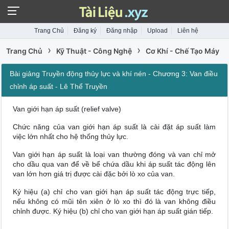
Trang Chủ
Đăng ký
Đăng nhập
Upload
Liên hệ
›
›
Trang Chủ
Kỹ Thuật - Công Nghệ
Cơ Khí - Chế Tạo Máy
Bài giảng Truyền động thủy lực và khí nén - Chương 3: Van điều
chỉnh áp suất - Lê Thể Truyền
Van giới hạn áp suất (relief valve)
Chức năng của van giới hạn áp suất là cài đặt áp suất làm
việc lớn nhất cho hệ thống thủy lực.
Van giới hạn áp suất là loại van thường đóng và van chỉ mở
cho dầu qua van để về bể chứa dầu khi áp suất tác động lên
van lớn hơn giá trị được cài đặc bởi lò xo của van.
Ký hiệu (a) chỉ cho van giới hạn áp suất tác động trực tiếp,
nếu không có mũi tên xiên ở lò xo thì đó là van không điều
chỉnh được. Ký hiệu (b) chỉ cho van giới hạn áp suất gián tiếp.