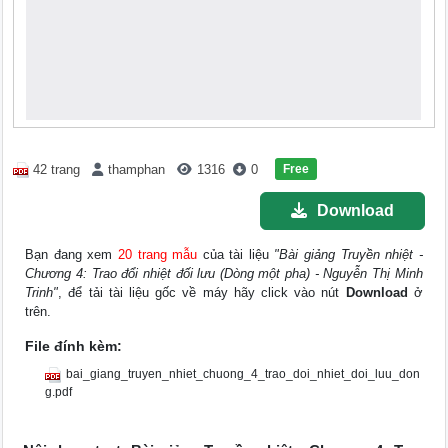
Free
42 trang
thamphan
1316
0
Download
Bạn đang xem
20 trang mẫu
của tài liệu
"Bài giảng Truyền nhiệt -
Chương 4: Trao đổi nhiệt đối lưu (Dòng một pha) - Nguyễn Thị Minh
Trinh"
, để tải tài liệu gốc về máy hãy click vào nút
Download
ở
trên.
File đính kèm:
bai_giang_truyen_nhiet_chuong_4_trao_doi_nhiet_doi_luu_don
g.pdf