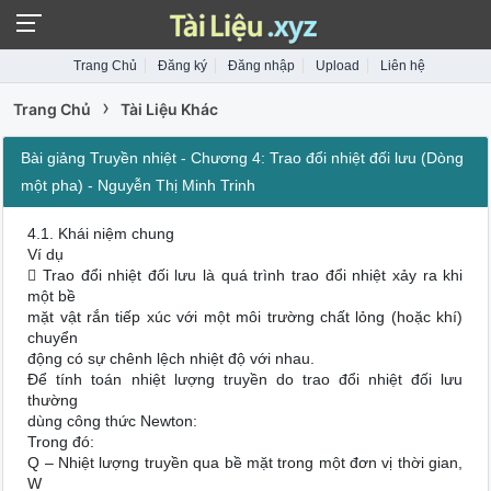
Trang Chủ
Đăng ký
Đăng nhập
Upload
Liên hệ
›
Trang Chủ
Tài Liệu Khác
Bài giảng Truyền nhiệt - Chương 4: Trao đổi nhiệt đối lưu (Dòng
một pha) - Nguyễn Thị Minh Trinh
4.1. Khái niệm chung
Ví dụ
 Trao đổi nhiệt đối lưu là quá trình trao đổi nhiệt xảy ra khi
một bề
mặt vật rắn tiếp xúc với một môi trường chất lỏng (hoặc khí)
chuyển
động có sự chênh lệch nhiệt độ với nhau.
Để tính toán nhiệt lượng truyền do trao đổi nhiệt đối lưu
thường
dùng công thức Newton:
Trong đó:
Q – Nhiệt lượng truyền qua bề mặt trong một đơn vị thời gian,
W