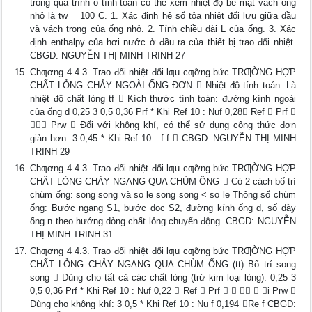
trong quá trình o tính toán có thể xem nhiệt độ bề mặt vách ống
nhỏ là tw = 100 C. 1. Xác định hệ số tỏa nhiệt đối lưu giữa dầu
và vách trong của ống nhỏ. 2. Tính chiều dài L của ống. 3. Xác
định enthalpy của hơi nước ở đầu ra của thiết bị trao đổi nhiệt.
CBGD: NGUYỄN THỊ MINH TRINH 27
Chƣơng 4 4.3. Trao đổi nhiệt đối lƣu cƣỡng bức TRƢỜNG HỢP
CHẤT LỎNG CHẢY NGOÀI ỐNG ĐƠN  Nhiệt độ tính toán: Là
nhiệt độ chất lỏng tf  Kích thước tính toán: đường kính ngoài
của ống d 0,25 3 0,5 0,36 Prf * Khi Ref 10 : Nuf 0,28 Ref  Prf 
 Prw  Đối với không khí, có thể sử dụng công thức đơn
giản hơn: 3 0,45 * Khi Ref 10 : f f  CBGD: NGUYỄN THỊ MINH
TRINH 29
Chƣơng 4 4.3. Trao đổi nhiệt đối lƣu cƣỡng bức TRƢỜNG HỢP
CHẤT LỎNG CHẢY NGANG QUA CHÙM ỐNG  Có 2 cách bố trí
chùm ống: song song và so le song song < so le Thông số chùm
ống: Bước ngang S1, bước dọc S2, đường kính ống d, số dãy
ống n theo hướng dòng chất lỏng chuyển động. CBGD: NGUYỄN
THỊ MINH TRINH 31
Chƣơng 4 4.3. Trao đổi nhiệt đối lƣu cƣỡng bức TRƢỜNG HỢP
CHẤT LỎNG CHẢY NGANG QUA CHÙM ỐNG (tt) Bố trí song
song  Dùng cho tất cả các chất lỏng (trừ kim loại lỏng): 0,25 3
0,5 0,36 Prf * Khi Ref 10 : Nuf 0,22  Ref  Prf     i Prw 
Dùng cho không khí: 3 0,5 * Khi Ref 10 : Nu f 0,194 Re f CBGD: