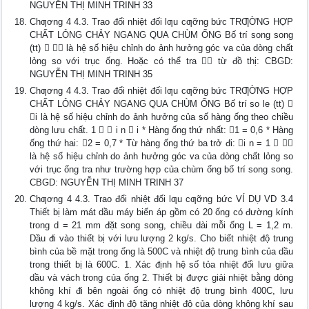
NGUYỄN THỊ MINH TRINH 33
Chƣơng 4 4.3. Trao đổi nhiệt đối lƣu cƣỡng bức TRƢỜNG HỢP
CHẤT LỎNG CHẢY NGANG QUA CHÙM ỐNG Bố trí song song
(tt)   là hệ số hiệu chỉnh do ảnh hưởng góc va của dòng chất
lỏng so với trục ống. Hoặc có thể tra  từ đồ thị: CBGD:
NGUYỄN THỊ MINH TRINH 35
Chƣơng 4 4.3. Trao đổi nhiệt đối lƣu cƣỡng bức TRƢỜNG HỢP
CHẤT LỎNG CHẢY NGANG QUA CHÙM ỐNG Bố trí so le (tt) 
i là hệ số hiệu chỉnh do ảnh hưởng của số hàng ống theo chiều
dòng lưu chất. 1   i n  i * Hàng ống thứ nhất: 1 = 0,6 * Hàng
ống thứ hai: 2 = 0,7 * Từ hàng ống thứ ba trở đi: i n = 1  
là hệ số hiệu chỉnh do ảnh hưởng góc va của dòng chất lỏng so
với trục ống tra như trường hợp của chùm ống bố trí song song.
CBGD: NGUYỄN THỊ MINH TRINH 37
Chƣơng 4 4.3. Trao đổi nhiệt đối lƣu cƣỡng bức VÍ DỤ VD 3.4
Thiết bị làm mát dầu máy biến áp gồm có 20 ống có đường kính
trong d = 21 mm đặt song song, chiều dài mỗi ống L = 1,2 m.
Dầu đi vào thiết bị với lưu lượng 2 kg/s. Cho biết nhiệt độ trung
bình của bề mặt trong ống là 500C và nhiệt độ trung bình của dầu
trong thiết bị là 600C. 1. Xác định hệ số tỏa nhiệt đối lưu giữa
dầu và vách trong của ống 2. Thiết bị được giải nhiệt bằng dòng
không khí đi bên ngoài ống có nhiệt độ trung bình 400C, lưu
lượng 4 kg/s. Xác định độ tăng nhiệt độ của dòng không khí sau