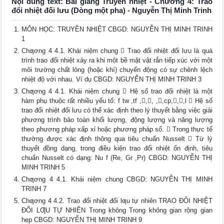
Nội dung text: Bài giảng Truyền nhiệt - Chương 4: Trao
đổi nhiệt đối lưu (Dòng một pha) - Nguyễn Thị Minh Trinh
MÔN HỌC: TRUYỀN NHIỆT CBGD: NGUYỄN THỊ MINH TRINH
1
Chƣơng 4 4.1. Khái niệm chung  Trao đổi nhiệt đối lưu là quá
trình trao đổi nhiệt xảy ra khi một bề mặt vật rắn tiếp xúc với một
môi trường chất lỏng (hoặc khí) chuyển động có sự chênh lệch
nhiệt độ với nhau. Ví dụ CBGD: NGUYỄN THỊ MINH TRINH 3
Chƣơng 4 4.1. Khái niệm chung  Hệ số trao đổi nhiệt là một
hàm phụ thuộc rất nhiều yếu tố: f tw ,tf ,,, ,,cp,,,l  Hệ số
trao đổi nhiệt đối lưu có thể xác định theo lý thuyết bằng việc giải
phương trình bảo toàn khối lượng, động lượng và năng lượng
theo phương pháp xấp xỉ hoặc phương pháp số.  Trong thực tế
thường được xác định thông qua tiêu chuẩn Nusselt  Từ lý
thuyết đồng dạng, trong điều kiện trao đổi nhiệt ổn định, tiêu
chuẩn Nusselt có dạng: Nu f (Re, Gr ,Pr) CBGD: NGUYỄN THỊ
MINH TRINH 5
Chƣơng 4 4.1. Khái niệm chung CBGD: NGUYỄN THỊ MINH
TRINH 7
Chƣơng 4 4.2. Trao đổi nhiệt đối lƣu tự nhiên TRAO ĐỔI NHIỆT
ĐỐI LƢU TỰ NHIÊN Trong không Trong không gian rộng gian
hẹp CBGD: NGUYỄN THỊ MINH TRINH 9