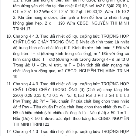
3.2 1. Khi tấm nóng ở trên, tấm lạnh ở dưới, không khí giữa 2
tấm đứng yên chỉ tồn tại dẫn nhiệt 0 tf 0,5 tw1 tw2 0,5(40 20) 10 ,
C  = 2,51 10-2 W/mK 2  2,51 10 2 q t 60 30,12 ,W/m  5 10 2
2. Khi tấm nóng ở dưới, tấm lạnh ở trên đối lưu tự nhiên trong
không gian hẹp. 2 q = 193 W/m CBGD: NGUYỄN THỊ MINH
TRINH 17
Chƣơng 4 4.3. Trao đổi nhiệt đối lƣu cƣỡng bức TRƢỜNG HỢP
CHẤT LỎNG CHẢY TRONG ỐNG  Nhiệt độ tính toán: Là nhiệt
độ trung bình của chất lỏng tf  Kích thước tính toán: * Đối với
ống tròn: l = d (đường kính trong của ống), m * Đối với ống có
hình dạng khác: l = dtđ (đường kính tương đương) 4F d ,m tđ U
Trong đó: U – Chu vi ướt, m F – Diện tích tiết diện ngang mà
chất lỏng lưu động qua, m2 CBGD: NGUYỄN THỊ MINH TRINH
19
Chƣơng 4 4.3. Trao đổi nhiệt đối lƣu cƣỡng bức TRƢỜNG HỢP
CHẤT LỎNG CHẢY TRONG ỐNG (tt) (Chế độ chảy tầng Re
2200) 0,25 0,33 0,43 0,1 Prf Nuf 0,15 Ref  Prf  Grf   
Prw Trong đó: Prf – Tiêu chuẩn Pr của chất lỏng chọn theo nhiệt
độ tf Prw – Tiêu chuẩn Pr của chất lỏng chọn theo nhiệt độ tw  –
Hệ số hiệu chỉnh (với chiều dài ống là L) - Nếu (L/d) > 50  = 1 -
Nếu (L/d) < 50  được xác định theo bảng tra CBGD: NGUYỄN
THỊ MINH TRINH 21
Chƣơng 4 4.3. Trao đổi nhiệt đối lƣu cƣỡng bức TRƢỜNG HỢP