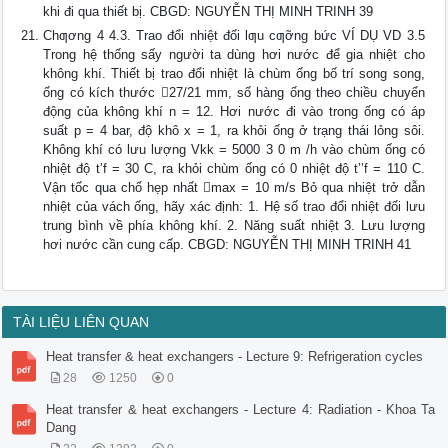
khi đi qua thiết bị. CBGD: NGUYỄN THỊ MINH TRINH 39
Chƣơng 4 4.3. Trao đổi nhiệt đối lƣu cƣỡng bức VÍ DỤ VD 3.5
Trong hệ thống sấy người ta dùng hơi nước để gia nhiệt cho
không khí. Thiết bị trao đổi nhiệt là chùm ống bố trí song song,
ống có kích thước 27/21 mm, số hàng ống theo chiều chuyển
động của không khí n = 12. Hơi nước đi vào trong ống có áp
suất p = 4 bar, độ khô x = 1, ra khỏi ống ở trạng thái lỏng sôi.
Không khí có lưu lượng Vkk = 5000 3 0 m /h vào chùm ống có
nhiệt độ t’f = 30 C, ra khỏi chùm ống có 0 nhiệt độ t’’f = 110 C.
Vận tốc qua chổ hẹp nhất max = 10 m/s Bỏ qua nhiệt trở dẫn
nhiệt của vách ống, hãy xác định: 1. Hệ số trao đổi nhiệt đối lưu
trung bình về phía không khí. 2. Năng suất nhiệt 3. Lưu lượng
hơi nước cần cung cấp. CBGD: NGUYỄN THỊ MINH TRINH 41
TÀI LIỆU LIÊN QUAN
Heat transfer & heat exchangers - Lecture 9: Refrigeration cycles
28
1250
0
Heat transfer & heat exchangers - Lecture 4: Radiation - Khoa Ta
Dang