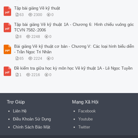
Tập bài giảng Vẽ kỹ thuật
63
2300
0
Tập bài giảng Vẽ kỹ thuật 1A - Chương 6: Hình chiếu vuông góc
TCVN 7582-:2006
8
2248
0
Bài giảng Vẽ kỹ thuật cơ bản - Chương V: Các loại hình biểu diễn
- Trần Ngọc Tri Nhân
65
2224
0
Đề kiểm tra giữa học kỳ môn học Vẽ kỹ thuật 1A - Lê Ngọc Tuyền
1
2216
0
Trợ Giúp
Mạng Xã Hội
Liên Hệ
Facebook
Điều Khoản Sử Dụng
Youtube
Chính Sách Bảo Mật
Twitter