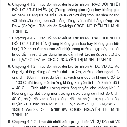
Chƣơng 4 4.2. Trao đổi nhiệt đối lƣu tự nhiên TRAO ĐỔI NHIỆT
ĐỐI LƢU TỰ NHIÊN (tt) (Trong không gian rộng hay không gian
vô hạn)  Bảng tra hệ số C và n đối với ống tròn đặt nằm ngang,
vật hình cầu, ống tròn đặt thẳng đứng, vách đặt thẳng đứng. Với
Ra = (Gr.Pr)m - Tiêu chuẩn Reyleigh CBGD: NGUYỄN THỊ MINH
TRINH 11
Chƣơng 4 4.2. Trao đổi nhiệt đối lƣu tự nhiên TRAO ĐỔI NHIỆT
ĐỐI LƢU TỰ NHIÊN (Trong không gian hẹp hay không gian hữu
hạn)  Xem quá trình trao đổi nhiệt trong trường hợp này cơ bản
là do dẫn nhiệt.  Sử dụng hệ số dẫn nhiệt tương đương tđ  q
tđ t t ,W/m2  w1 w2 CBGD: NGUYỄN THỊ MINH TRINH 13
Chƣơng 4 4.2. Trao đổi nhiệt đối lƣu tự nhiên VÍ DỤ VD 3.1 Một
ống đặt thẳng đứng có chiều dài L = 2m, đường kính ngoài của
ống d = 100mm, nhiệt độ bề mặt vách ống duy trì không 0 đổi tw
= 100 C, đặt trong môi trường không khí yên tĩnh có 0 nhiệt độ tf
= 40 C 1. Tính nhiệt lượng vách ống truyền cho không khí. 2.
Nếu ống này đặt trong môi trường nước cũng có nhiệt độ 0 tf =
40 C, nhiệt độ vách ống không đổi thì nhiệt lượng vách ống
truyền đi là bao nhiêu? ĐS: 1. = 5,7 W/m2K Q = 214,8W 2. =
1536,4 W/m2K Q = 57891,6W CBGD: NGUYỄN THỊ MINH
TRINH 15
Chƣơng 4 4.2. Trao đổi nhiệt đối lƣu tự nhiên VÍ DỤ Đáp số VD