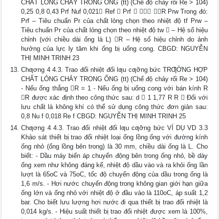
CHẤT LỎNG CHẢY TRONG ỐNG (tt) (Chế độ chảy rối Re > 104)
0,25 0,8 0,43 Prf Nuf 0,021 Ref  Prf   R Prw Trong đó:
Prf – Tiêu chuẩn Pr của chất lỏng chọn theo nhiệt độ tf Prw –
Tiêu chuẩn Pr của chất lỏng chọn theo nhiệt độ tw  – Hệ số hiệu
chỉnh (với chiều dài ống là L) R – Hệ số hiệu chỉnh do ảnh
hưởng của lực ly tâm khi ống bị uống cong. CBGD: NGUYỄN
THỊ MINH TRINH 23
Chƣơng 4 4.3. Trao đổi nhiệt đối lƣu cƣỡng bức TRƢỜNG HỢP
CHẤT LỎNG CHẢY TRONG ỐNG (tt) (Chế độ chảy rối Re > 104)
- Nếu ống thẳng R = 1 - Nếu ống bị uống cong với bán kính R
R được xác định theo công thức sau: d  1 1,77 R R  Đối với
lưu chất là không khí có thể sử dụng công thức đơn giản sau:
0,8 Nu f 0,018 Re f CBGD: NGUYỄN THỊ MINH TRINH 25
Chƣơng 4 4.3. Trao đổi nhiệt đối lƣu cƣỡng bức VÍ DỤ VD 3.3
Khảo sát thiết bị trao đổi nhiệt loại ống lồng ống với đường kính
ống nhỏ (ống lồng bên trong) là 30 mm, chiều dài ống là L. Cho
biết: - Dầu máy biến áp chuyển động bên trong ống nhỏ, bề dày
ống xem như không đáng kể, nhiệt độ dầu vào và ra khỏi ống lần
lượt là 65oC và 75oC, tốc độ chuyển động của dầu trong ống là
1,6 m/s. - Hơi nước chuyển động trong không gian giới hạn giữa
ống lớn và ống nhỏ với nhiệt độ ở đầu vào là 110oC, áp suất 1,2
bar. Cho biết lưu lượng hơi nước đi qua thiết bị trao đổi nhiệt là
0,014 kg/s. - Hiệu suất thiết bị trao đổi nhiệt được xem là 100%,