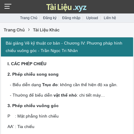
Trang Chủ
Đăng ký
Đăng nhập
Upload
Liên hệ
›
Trang Chủ
Tài Liệu Khác
Bài giảng Vẽ kỹ thuật cơ bản - Chương IV: Phương pháp hình
chiếu vuông góc - Trần Ngọc Tri Nhân
I. CÁC PHÉP CHIẾU
2. Phép chiếu song song
- Biểu diễn dạng
Trục đo
: không cần thể hiện độ xa gần.
- Thường để biểu diễn
vật thể nhỏ
: chi tiết máy…
3. Phép chiếu vuông góc
P
: Mặt phẳng hình chiếu
AA' : Tia chiếu