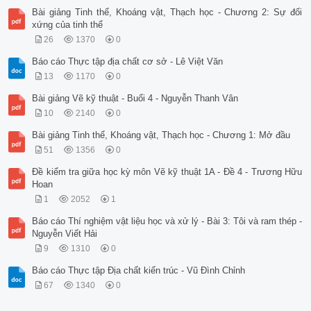
Bài giảng Tinh thể, Khoáng vật, Thạch học - Chương 2: Sự đối
xứng của tinh thể
26
1370
0
Báo cáo Thực tập địa chất cơ sở - Lê Việt Văn
13
1170
0
Bài giảng Vẽ kỹ thuật - Buổi 4 - Nguyễn Thanh Vân
10
2140
0
Bài giảng Tinh thể, Khoáng vật, Thạch học - Chương 1: Mở đầu
51
1356
0
Đề kiểm tra giữa học kỳ môn Vẽ kỹ thuật 1A - Đề 4 - Trương Hữu
Hoan
1
2052
1
Báo cáo Thí nghiệm vật liệu học và xử lý - Bài 3: Tôi và ram thép -
Nguyễn Viết Hải
9
1310
0
Báo cáo Thực tập Địa chất kiến trúc - Vũ Đình Chỉnh
67
1340
0