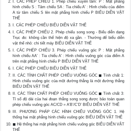
I. CÁC PHÉP CHIẾU 1. Phép chiếu xuyên tâm: P : Mặt phẳng
hình chiếu S : Tâm chiếu SA : Tia chiếu A' : Hình chiếu của điểm
A từ tâm chiếu S lên mặt phẳng hình chiếu P BIỂU DIỄN VẬT
THỂ
I. CÁC PHÉP CHIẾU BIỂU DIỄN VẬT THỂ
I. CÁC PHÉP CHIẾU 2. Phép chiếu song song - Biểu diễn dạng
Trục đo: không cần thể hiện độ xa gần. - Thường để biểu diễn
vật thể nhỏ: chi tiết máy BIỂU DIỄN VẬT THỂ
I. CÁC PHÉP CHIẾU 3. Phép chiếu vuông góc P : Mặt phẳng
hình chiếu AA' : Tia chiếu A' : Hình chiếu vuông góc của điểm A
trên mặt phẳng hình chiếu P BIỂU DIỄN VẬT THỂ
I. CÁC PHÉP CHIẾU BIỂU DIỄN VẬT THỂ
II. CÁC TÍNH CHẤT PHÉP CHIẾU VUÔNG GÓC ◼ Tính chất 1:
Hình chiếu vuông góc của một đường thẳng là một đường thẳng
BIỂU DIỄN VẬT THỂ
II. CÁC TÍNH CHẤT PHÉP CHIẾU VUÔNG GÓC ◼ Tính chất 3:
Tỉ số độ dài của hai đoạn thẳng song song được bảo toàn quan
phép chiếu vuông góc AC/CD = A’B’/C’D’ BIỂU DIỄN VẬT THỂ
III. PHƯƠNG PHÁP CÁC HÌNH CHIẾU VUÔNG GÓC 1. Hệ
thống hai mặt phẳng hình chiếu vuông góc BIỂU DIỄN VẬT THỂ
◼ Hệ thống hai mặt phẳng hình chiếu vuông góc BIỂU DIỄN VẬT
THỂ