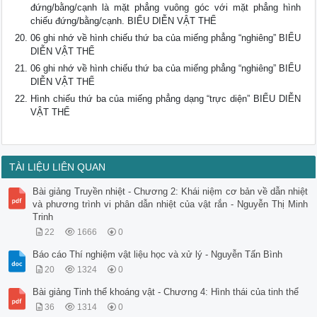
đứng/bằng/cạnh là mặt phẳng vuông góc với mặt phẳng hình
chiếu đứng/bằng/cạnh. BIỂU DIỄN VẬT THỂ
06 ghi nhớ về hình chiếu thứ ba của miếng phẳng “nghiêng” BIỂU
DIỄN VẬT THỂ
06 ghi nhớ về hình chiếu thứ ba của miếng phẳng “nghiêng” BIỂU
DIỄN VẬT THỂ
Hình chiếu thứ ba của miếng phẳng dạng “trực diện” BIỂU DIỄN
VẬT THỂ
TÀI LIỆU LIÊN QUAN
Bài giảng Truyền nhiệt - Chương 2: Khái niệm cơ bản về dẫn nhiệt
và phương trình vi phân dẫn nhiệt của vật rắn - Nguyễn Thị Minh
Trinh
22
1666
0
Báo cáo Thí nghiệm vật liệu học và xử lý - Nguyễn Tấn Bình
20
1324
0
Bài giảng Tinh thể khoáng vật - Chương 4: Hình thái của tinh thể
36
1314
0