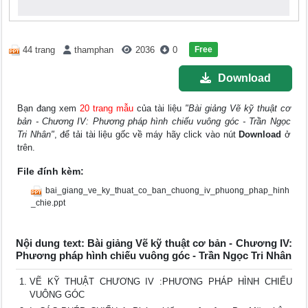
Free
44 trang
thamphan
2036
0
Download
Bạn đang xem
20 trang mẫu
của tài liệu
"Bài giảng Vẽ kỹ thuật cơ
bản - Chương IV: Phương pháp hình chiếu vuông góc - Trần Ngọc
Tri Nhân"
, để tải tài liệu gốc về máy hãy click vào nút
Download
ở
trên.
File đính kèm:
bai_giang_ve_ky_thuat_co_ban_chuong_iv_phuong_phap_hinh
_chie.ppt
Nội dung text: Bài giảng Vẽ kỹ thuật cơ bản - Chương IV:
Phương pháp hình chiếu vuông góc - Trần Ngọc Tri Nhân
VẼ KỸ THUẬT CHƯƠNG IV :PHƯƠNG PHÁP HÌNH CHIẾU
VUÔNG GÓC