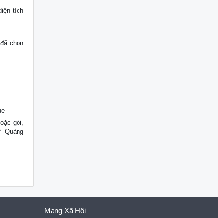
diện tích
 đã chọn
ue
oặc gói,
 ✓ Quảng
Mạng Xã Hội