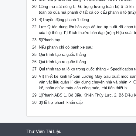
Công ma sát riêng L: G: trọng lượng toàn bộ ô tô khi đ
toàn bộ của má phanh ở tất cả cơ cấu phanh ô tô (m2)
4)Truyền động phanh 1 dòng
Lực Q tác dụng lên bàn đạp để tạo áp suất đã chọn t
của hệ thống. l',l-Kích thước bàn đạp (m) η-Hiệu suất t
5)Phanh tay
Nếu phanh chỉ có bánh xe sau:
Qui trình tạo ra guốc thắng
Qui trình tạo ra guốc thắng
Qui trình tạo ra lò xo trong guốc thắng ✓Specification t
VI)Thiết kế kinh tế Sản Lương Máy Sau xuất móc sản
vận vật liệu quản lí xây dựng chuyển nhà và phân ✓ 
kế, nhân chữa máy cáo công móc, cải tiến thiết bị
1)Phanh ABS 1. Bộ Điều Khiển Thủy Lực. 2. Bộ Điều K
3)Hỗ trợ phanh khẩn cấp
Thư Viện Tài Liệu