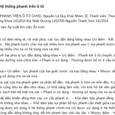
: Hệ thống phanh trên ô tô
HANH TRÊN Ô TÔ GVHD :Nguyễn Lê Duy Khải Nhóm 3C Thành viên: Thư
ăng Khoa 1411810 Bùi Nhật Dương 1410700 Nguyễn Thanh Sơn 1413314
n làm Áp suất lớn việc Ăn mòn
 cố định riêng rẽ, về một phía, các lực dẫn động bằng nhau Ưu điểm : Kết
m : Má phanh trước chịu ma sát nhiều hơn má phanh sau  má phanh trước
 nhiều cho xe có tải trọng vừa và nhỏ.
 về hai phía & lực dẫn động bằng nhau • Ưu điểm : Phanh khi ô tô chuyển đ
 bảo dưỡng sửa chữa khó. • Phạm vi sử dụng : Thường được bố trí ở cầu t
á • Ưu điểm : lực phanh của hai guốc trước và sau bằng nhau. • Nhược đi
g sử dụng cho xe tải vừa.
ma sát của má phanh giảm và phân bố đều, má phanh ít mòn và mồn đều, ít p
iến cũng như lùi đều như nhau, có khả năng làm việc với khe hở bé nên g
c sạch trên bề mặt ma sát. • Phạm vi sử dụng : thường sử dụng cho xe du lị
để điều khiển đồng thời các cơ cấu phanh vì : – Khó đảm bảo phanh đồng 
nh không như nhau. – Khó đảm bảo sự phân bố lực phanh cần thiết giữa cá
ông được sử dụng ở hệ thống phanh chính mà chỉ được sử dụng ở hệ thố
cững dẫn động không thay đổi khi phanh làm việc lâu dài. • Nhược điểm : H