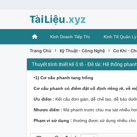
Kinh Doanh Tiếp Thị
Kinh Tế Quản Lý
›
›
Trang Chủ
Kỹ Thuật - Công Nghệ
Cơ Khí - C
Thuyết trình thiết kế ô tô - Đề tài: Hệ thống phanh
•
1) Cơ cấu phanh tang trống
Cơ cấu phanh có điểm đặt cố định riêng rẽ, về m
Ưu điểm :
Kết cấu đơn giản, dễ chế tạo, dễ bảo dư
Nhược điểm :
Má phanh trước chịu ma sát nhiều h
Phạm vi sử dụng :
thường được sử dụng nhiều cho x