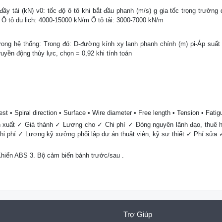
ầy tải (kN) v0: tốc độ ô tô khi bắt đầu phanh (m/s) g gia tốc trọng trường 
 Ô tô du lịch: 4000-15000 kN/m Ô tô tải: 3000-7000 kN/m
rong hệ thống: Trong đó: D-đường kính xy lanh phanh chính (m) pi-Áp suất
ruyền động thủy lực, chọn = 0,92 khi tính toán
est • Spiral direction • Surface • Wire diameter • Free length • Tension • Fatig
 xuất ✓ Giá thành ✓ Lương cho ✓ Chi phí ✓ Đóng nguyên lãnh đạo, thuê h
Chi phí ✓ Lương kỹ xưởng phối lập dự án thuật viên, kỹ sư thiết ✓ Phí sửa
hiển ABS 3. Bộ cảm biến bánh trước/sau .
Trợ Giúp