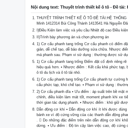
Nội dung text: Thuyết trình thiết kế ô tô - Đề tài
THUYẾT TRÌNH THIẾT KẾ Ô TÔ ĐỀ TÀI:HỆ THỐNG P
Minh 1412314 Bùi Công Thành 1413541 Hà Nguyễn Đ
I)Điều Kiện làm việc và yêu cầu Nhiệt độ cao Điều kiệ
II)Trình bày phương án và chọn phương án
1) Cơ cấu phanh tang trống Cơ cấu phanh có điểm đặt
giản, dễ chế tạo, dễ bảo dưỡng sửa chữa. Nhược điể
má phanh sau. Phạm vi sử dụng : thường được sử dụng
1) Cơ cấu phanh tang trống Điểm đặt cố định riêng rẽ
hiệu quả hơn. • Nhược điểm : Kết cấu khá phức tạp,
ô tô du lịch và ô tô tải nhỏ.
1) Cơ cấu phanh tang trống Cơ cấu phanh tự cường ho
cấu phức tạp, khó chế tạo. • Phạm vi sử dụng : thườn
2) Cơ cấu phanh dĩa • Ưu điểm : áp suất trên bề mặt 
chỉnh, điều kiện làm mát tốt, moment phanh khi xe t
thời gian tác dụng phanh. • Nhược điểm : khó giữ đượ
Dẫn động cơ khí • Dẫn động cơ khí ít khi được dùng 
bánh xe vì độ cứng vững của các thanh dẫn động pha
.  Do những đặc điểm trên nên dẫn động cơ khí kh
dừng. • Ưu điểm : Độ tin cậy làm việc cao, độ cứng 