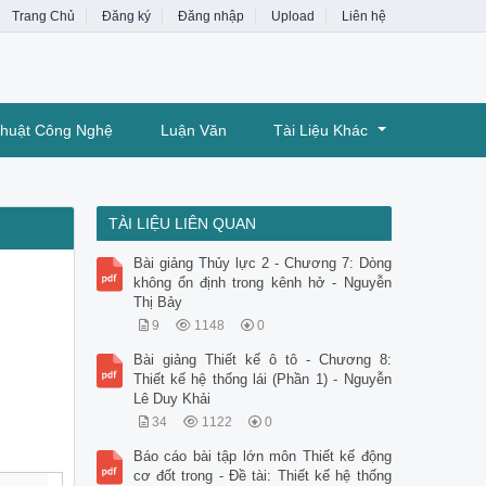
Trang Chủ
Đăng ký
Đăng nhập
Upload
Liên hệ
Thuật Công Nghệ
Luận Văn
Tài Liệu Khác
TÀI LIỆU LIÊN QUAN
Bài giảng Thủy lực 2 - Chương 7: Dòng
không ổn định trong kênh hở - Nguyễn
Thị Bảy
9
1148
0
Bài giảng Thiết kế ô tô - Chương 8:
Thiết kế hệ thống lái (Phần 1) - Nguyễn
Lê Duy Khải
34
1122
0
Báo cáo bài tập lớn môn Thiết kế động
cơ đốt trong - Đề tài: Thiết kế hệ thống