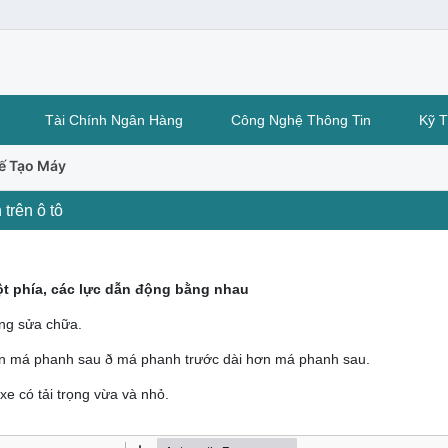
Tài Chính Ngân Hàng
Công Nghệ Thông Tin
Kỹ 
hế Tạo Máy
 trên ô tô
ột phía, các lực dẫn động bằng nhau
ỡng sửa chữa.
ơn má phanh sau ð má phanh trước dài hơn má phanh sau.
e có tải trọng vừa và nhỏ.