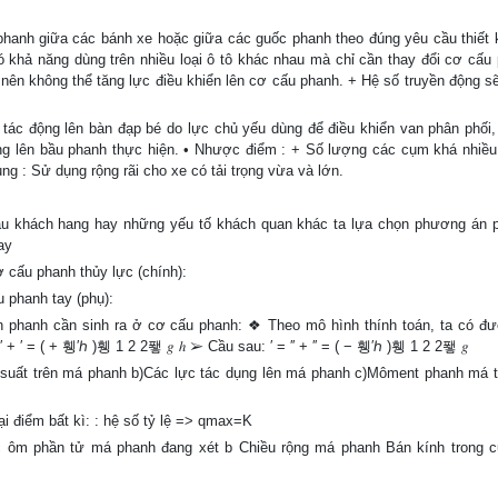
phanh giữa các bánh xe hoặc giữa các guốc phanh theo đúng yêu cầu thiết 
ó khả năng dùng trên nhiều loại ô tô khác nhau mà chỉ cần thay đổi cơ cấu 
nên không thể tăng lực điều khiển lên cơ cấu phanh. + Hệ số truyền động s
tác động lên bàn đạp bé do lực chủ yếu dùng để điều khiển van phân phối,
ng lên bầu phanh thực hiện. • Nhược điểm : + Số lượng các cụm khá nhiều
g : Sử dụng rộng rãi cho xe có tải trọng vừa và lớn.
u khách hang hay những yếu tố khách quan khác ta lựa chọn phương án 
ay
1Cơ cấu phanh thủy lực (chính):
ấu phanh tay (phụ):
men phanh cần sinh ra ở cơ cấu phanh: ❖ Theo mô hình thính toán, ta có đ
′ + ′ = ( + 휑′ℎ )휑 1 2 2퐿 𝑔 ℎ ➢ Cầu sau: ′ = ′′ + ′′ = ( − 휑′ℎ )휑 1 2 2퐿 𝑔
p suất trên má phanh b)Các lực tác dụng lên má phanh c)Môment phanh má 
ại điểm bất kì: : hệ số tỷ lệ => qmax=K
c ôm phần tử má phanh đang xét b Chiều rộng má phanh Bán kính trong c