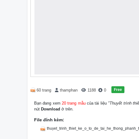
Free
60 trang
thamphan
1188
0
Bạn đang xem
20 trang mẫu
của tài liệu
"Thuyết trình thi
nút
Download
ở trên.
File đính kèm:
thuyet_trinh_thiet_ke_o_to_de_tai_he_thong_phanh_t