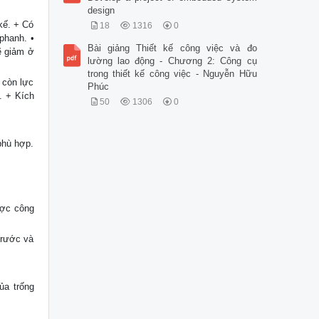
design
kế. + Có
18
1316
0
phanh. •
Bài giảng Thiết kế công việc và đo
ẽ giảm ở
lường lao động - Chương 2: Công cụ
trong thiết kế công việc - Nguyễn Hữu
 còn lực
Phúc
. + Kích
50
1306
0
phù hợp.
ược công
trước và
ủa trống