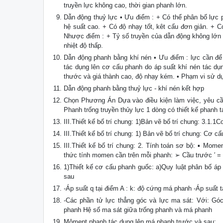
truyền lực không cao, thời gian phanh lớn.
Dẫn động thuỷ lực • Ưu điểm : + Có thể phân bố lực 
hệ suất cao. + Có độ nhạy tốt, kêt cấu đơn giản. + C
Nhược điểm : + Tỷ số truyền của dẫn động không lớn 
nhiệt độ thấp.
Dẫn động phanh bằng khí nén • Ưu điểm : lực cần để 
tác dụng lên cơ cấu phanh do áp suất khí nén tác dụ
thước và giá thành cao, độ nhạy kém. • Phạm vi sử dụn
Dẫn động phanh bằng thuỷ lực - khí nén kết hợp
Chọn Phương Án Dựa vào điều kiện làm việc, yêu cầ
Phanh trống truyền thủy lực 1 dòng có thiết kế phanh t
III.Thiết kế bố trí chung: 1)Bản vẽ bố trí chung: 3.1.
III.Thiết kế bố trí chung: 1) Bản vẽ bố trí chung: Cơ c
III.Thiết kế bố trí chung: 2. Tính toán sơ bộ: ▪ Mo
thức tính momen cần trên mỗi phanh: ➢ Cầu trước ′ = 
1)Thiết kế cơ cấu phanh guốc: a)Quy luật phân bố á
sau
-Áp suất q tại điểm A : k: độ cứng má phanh -Áp suất t
-Các phần tử lực thẳng góc và lực ma sát: Với: Gó
phanh Hệ số ma sát giữa trống phanh và má phanh
Môment phanh tác dụng lên má phanh trước và sau: