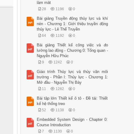
làm mát
28
1196
0
Bài giảng Truyền động thủy lực và khí
nén - Chương 1: Giới thiệu truyền động
thủy lực - Lê Thể Truyền
64
1192
0
Bài giảng Thiết kế công việc và đo
lường lao động - Chương 0: Tổng quan -
Nguyễn Hữu Phúc
9
1242
0
Giáo trình Thủy lực và thủy văn môi
trường - Phần I: Thủy lực - Chương 1:
Mở đầu - Nguyễn Thị Bảy
11
1282
0
Bài tập lớn Thiết kế ô tô - Đề tài: Thiết
kế hệ thống treo
52
1138
0
Embedded System Design - Chapter 0:
Course Introduction
7
1130
0