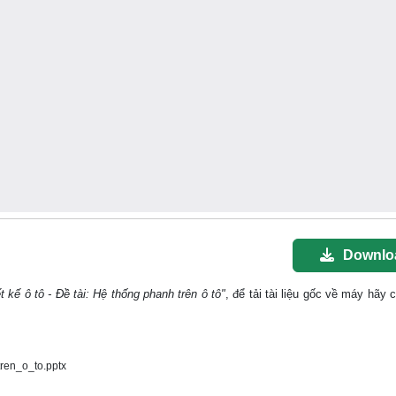
Downlo
ết kế ô tô - Đề tài: Hệ thống phanh trên ô tô"
, để tải tài liệu gốc về máy hãy 
ren_o_to.pptx