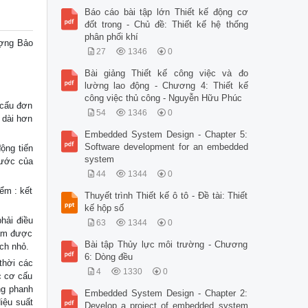
Báo cáo bài tập lớn Thiết kế động cơ
đốt trong - Chủ đề: Thiết kế hệ thống
phân phối khí
ợng Bảo
27
1346
0
Bài giảng Thiết kế công việc và đo
lường lao động - Chương 4: Thiết kế
công việc thủ công - Nguyễn Hữu Phúc
 cấu đơn
54
1346
0
 dài hơn
Embedded System Design - Chapter 5:
Software development for an embedded
ộng tiến
system
rước của
44
1344
0
ểm : kết
Thuyết trình Thiết kế ô tô - Đề tài: Thiết
kế hộp số
hải điều
63
1344
0
iảm được
Bài tập Thủy lực môi trường - Chương
ch nhỏ.
6: Dòng đều
thời các
4
1330
0
c cơ cấu
ng phanh
Embedded System Design - Chapter 2:
iệu suất
Develop a project of embedded system