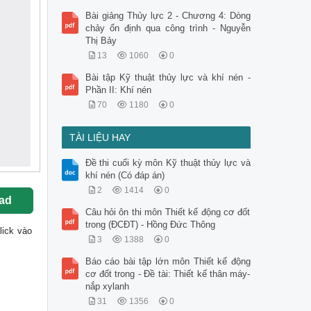
Bài giảng Thủy lực 2 - Chương 4: Dòng
chảy ổn định qua công trình - Nguyễn
Thị Bảy
13
1060
0
Bài tập Kỹ thuật thủy lực và khí nén -
Phần II: Khí nén
70
1180
0
TÀI LIỆU HAY
Đề thi cuối kỳ môn Kỹ thuật thủy lực và
khí nén (Có đáp án)
2
1414
0
ad
Câu hỏi ôn thi môn Thiết kế động cơ đốt
trong (ĐCĐT) - Hồng Đức Thông
click vào
3
1388
0
Báo cáo bài tập lớn môn Thiết kế động
cơ đốt trong - Đề tài: Thiết kế thân máy-
nắp xylanh
31
1356
0