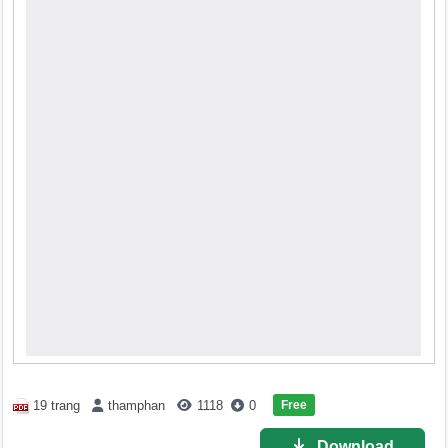
Free
19 trang
thamphan
1118
0
Download