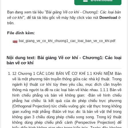
Bạn đang xem tài liệu
"Bài giảng Vẽ cơ khí - Chương1: Các loại bản
vẽ cơ khí"
, để tải tài liệu gốc về máy hãy click vào nút
Download
ở
trên.
File đính kèm:
bai_giang_ve_co_khi_chuong1_cac_loai_ban_ve_co_khi.pdf
Nội dung text: Bài giảng Vẽ cơ khí - Chương1: Các loại
bản vẽ cơ khí
12 Chương 1 CÁC LOẠI BẢN VẼ CƠ KHÍ 1.1 KHÁI NIỆM Bản
vẽ là một phương tiện truyền thông giữa các nhà kỹ thuật. Trong
ngành kỹ thuật cơ khí tùy theo yêu cầu, mục đích cần truyền
thông mà người ta đề ra các loại bản vẽ khác nhau. 1.1.1 Bản vẽ
hình chiếu phẳng và bản vẽ không gian: -Bản vẽ hình chiếu
phẳng hai chiều: là kết quả của do phép chiếu trực phương
(Orthogonal Projection) tức chiếu vuông góc vật thực trong không
gian xuống mặt phẳng -Bảûn vẽ trục đo: là bản vẽ vật thể trong
không gian 3 chiều dùng phép chiếu song song. Trong kỹ thuật
không dùng phép chiếu phối cảnh (Perspective Projection) để
biểu diển hình không gian như trong kiến trúc. Trước đây khoảng