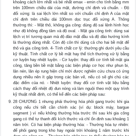
khoảng cách lớn nhất và bé nhất emax - emin cho tính bằng mm
trên 100mm chiều dài của mặt, đường chỉ định và chuẩn. - Độ
đối xứng: là sai lệch lớn nhất so với chuẩn chỉ định A của mặt
chỉ định trên chiều dài 100mm dọc trục đối xứng A. Thông
thường thì: - Mặt thô, không gia công: dùng độ sai lệnh hình học
như độ không đồng tâm và độ oval. - Mặt gia công tinh: dùng sai
lệch vị trí tương quan mà độ đảo mặt đầu và độ đảo hướng kính
là thường dùng nhất. Còn độ côn thì dùng cả cho hai bề mặt để
thô và gia công tinh. 4- Tính chất cơ lý: thường ghi dưới yêu cầu
kỹ thuật. Tính chất cơ lý bề mặt hay thể tích thường xử lý bằng
cơ luyện hay nhiệt luyện. - Cơ luyện: thay đổi cơ tính bề mặt gia
công, tăng bền bề mặt bằng các biện pháp cơ học như phun bi,
lăn nén, lăn ép rung hiện chỉ mới được nghiên cứu chưa có ứng
dụng nhiều nên ít gặp trong các bản vẽ, nếu có sẽ ghi chú các
đặc điểm của nó. - Nhiệt luyện: thay đổi cơ tính vật liệu bằng
cách thay đổi nhiệt độ đun nóng và làm nguội theo một quy trình
kỹ thuật nhất định, có thể kể đến các biện pháp sau:
28 CHƯƠNG 1 nhưng phải thường hóa phôi gang trước khi gia
công nếu chi tiết cần chính xác (ví dụ: block máy, bargue
segment ) vì nếu không thường hóa trước thì sau khi gia công
gang có thể tự thanh đổi kích thước và chỉ ổn định sau khoảng 1
năm trời. Có hai biện pháp thường hóa: - Thường hóa tự nhiên:
để phôi gang trong kho hay ngoài trời khoảng 1 năm trước khi