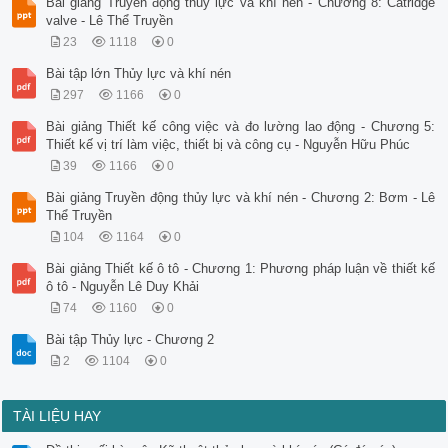
Bài giảng Truyền động thủy lực và khí nén - Chương 8: Catridge
valve - Lê Thể Truyền
23
1118
0
Bài tập lớn Thủy lực và khí nén
297
1166
0
Bài giảng Thiết kế công việc và đo lường lao động - Chương 5:
Thiết kế vị trí làm việc, thiết bị và công cụ - Nguyễn Hữu Phúc
39
1166
0
Bài giảng Truyền động thủy lực và khí nén - Chương 2: Bơm - Lê
Thể Truyền
104
1164
0
Bài giảng Thiết kế ô tô - Chương 1: Phương pháp luận về thiết kế
ô tô - Nguyễn Lê Duy Khải
74
1160
0
Bài tập Thủy lực - Chương 2
2
1104
0
TÀI LIỆU HAY