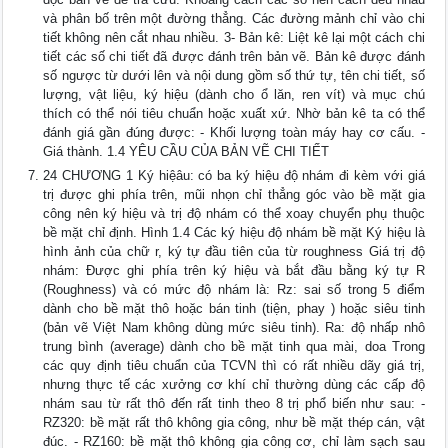
và phân bố trên một đường thẳng. Các đường mảnh chỉ vào chi
tiết không nên cắt nhau nhiều. 3- Bản kê: Liệt kê lại một cách chi
tiết các số chi tiết đã được đánh trên bản vẽ. Bản kê được đánh
số ngược từ dưới lên và nội dung gồm số thứ tự, tên chi tiết, số
lượng, vật liệu, ký hiệu (dành cho ổ lăn, ren vít) và mục chú
thích có thể nói tiêu chuẩn hoặc xuất xứ. Nhờ bản kê ta có thể
đánh giá gần đúng được: - Khối lượng toàn máy hay cơ cấu. -
Giá thành. 1.4 YÊU CẦU CỦA BẢN VẼ CHI TIẾT
24 CHƯƠNG 1 Ký hiệâu: có ba ký hiệu độ nhám đi kèm với giá
trị được ghi phía trên, mũi nhọn chỉ thẳng góc vào bề mặt gia
công nên ký hiệu và trị độ nhám có thể xoay chuyển phụ thuộc
bề mặt chỉ định. Hình 1.4 Các ký hiệu độ nhám bề mặt Ký hiệu là
hình ảnh của chữ r, ký tự đầu tiên của từ roughness Giá trị độ
nhám: Được ghi phía trên ký hiệu và bắt đầu bằng ký tự R
(Roughness) và có mức độ nhám là: Rz: sai số trong 5 điểm
dành cho bề mặt thô hoặc bán tinh (tiện, phay ) hoặc siêu tinh
(bản vẽ Việt Nam không dùng mức siêu tinh). Ra: độ nhấp nhô
trung bình (average) dành cho bề mặt tinh qua mài, doa Trong
các quy định tiêu chuẩn của TCVN thì có rất nhiều dãy giá trị,
nhưng thực tế các xưởng cơ khí chỉ thường dùng các cấp độ
nhám sau từ rất thô đến rất tinh theo 8 trị phổ biến như sau: -
RZ320: bề mặt rất thô không gia công, như bề mặt thép cán, vật
đúc. - RZ160: bề mặt thô không gia công cơ, chỉ làm sạch sau