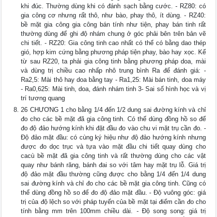
khi đúc. Thường dùng khi có đánh sạch bằng cước. - RZ80: có
gia công cơ nhưng rất thô, như bào, phay thô, ít dùng. - RZ40:
bề mặt gia công gia công bán tính như tiện, phay bán tinh rất
thường dùng để ghi độ nhám chung ở góc phải bên trên bản vẽ
chi tiết. - RZ20: Gia công tinh cao nhất có thể có bằng dao thép
gió, hợp kim cứng bằng phương pháp tiện phay, bào hay xọc. Kể
từ sau RZ20, ta phải gia công tinh bằng phương pháp doa, mài
và dùng trị chiều cao nhấp nhô trung bình Ra để đánh giá: -
Ra2,5: Mài thô hay doa bằng tay - Ra1,25: Mài bán tinh, doa máy
- Ra0,625: Mài tinh, doa, đánh nhám tinh 3- Sai số hình học và vị
trí tương quang
26 CHƯƠNG 1 cho bằng 1/4 đến 1/2 dung sai đường kính và chỉ
đo cho các bề mặt đã gia công tinh. Có thể dùng đồng hồ so để
đo độ đảo hướng kính khi đặt đầu đo vào chu vi mặt trụ cần đo. -
Độ đảo mặt đầu: có cùng ký hiệu như độ đảo hướng kính nhưng
được đo dọc trục và tựa vào mặt đầu chi tiết quay dùng cho
cacù bề mặt đã gia công tinh và rất thường dùng cho các vật
quay như bánh răng, bánh đai so với tâm hay mặt trụ lỗ. Giá trị
độ đảo mặt đầu thường cũng được cho bằng 1/4 đến 1/4 dung
sai đường kính và chỉ đo cho các bề mặt gia công tinh. Cũng có
thể dùng đồng hồ so để đo độ đảo mặt đầu. - Độ vuông góc: giá
trị của độ lệch so với pháp tuyến của bề mặt tại điểm cần đo cho
tính bằng mm trên 100mm chiều dài. - Độ song song: giá trị