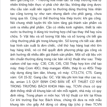
đem gia công cơ. - Thường hóa nhân tạo: ta thấy thường hóa tự
nhiên không hiện thực vì phải chờ đợi lâu, không đáp ứng được
nhu cầu sản xuất nên người ta thường dùng thường hóa nhân
tạo cũng tương tự như ram nhưng dành cho phôi gang, chưa
từng qua tôi. Cũng có thể thường hóa thép trước khi gia công.
Nói chung nhiệt luyện thì tốn kém tăng giá thành sản phẩm và
sinh ra nhiều phế phẩm. Cần có nhiều kinh nghiệm, thiết bị nên
nước ta thường ít dùng trừ trường hợp chế tạo thay thế hay sửa
chữa. 5- Vật liệu và số lượng Vật liệu và số lượng chi tiết gia
công thường phải ghi trong khung tên. Số lượng chi tiết xác định
loại hình sản suất là đơn chiếc, chế thử hay hàng loạt nhỏ lớn
hay hàng khối, nó có thể quyết định phương pháp gia công và
ảnh hưởng rất nhiều đến giá thành sản phẩm. Một số vật liệu với
tên chuẩn thường dùng trong các bản vẽ kỹ thuật như sau: Thép
carbon chế tạo máy: C30, C35, C45, C50 Thép hợp kim chế tạo
máy: thép Crom 40Cr, thép mangan 45Mn, thép lò xo 40Si Thép
xây dựng dùng làm dàn, khung, vỏ máy: CT3,CT4, CT5. Gang
xám: GX 15-32. Gang cầu: GC. Vật liệu phi kim loại như cao su,
dạ, amian 1.5 QUY ĐỊNH CHO BẢN VẼ KỸ THUẬT CƠ KHÍ
TRONG TRƯỜNG BÁCH KHOA Hiện nay, TCVN chưa có quy
định thống nhất về khung bản vẽ nên mỗi ngành, nhà máy có quy
định riêng. Trong phạm vi môn học Vẽ kỹ thuật cơ khí tại Khoa
Cơ khí trường Đại học Bách khoa, chúng tôi đưa ra một mẫu
khung tên cho giấy A4 đứng có đóng tập (chú ý theo TCVN