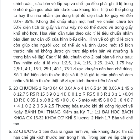
chính xác , các bản vẽ lắp ráp và chế tạo điều phải ghi tỉ lệ trong
ô nhỏ ở gần góc phải bên dưới của khung tên. Tỉ lệ có thể phóng
to hay thu nhỏ nhằm tận dụng triệt để diện tích tờ giấy vẽ đến
80%- 85%. Không thể chấp nhận một hình vẽ chiếm chưa tới
50% diện tích tờ giấy và như vậy nó có thể được vẽ trong giấy
khổ nhỏ hơn. Họa viên cần tuân theo các tỉ lệ tiêu chuẩn nhằm
bảo đảm sự cân đối của hình biểu diễn. Hình vẽ có ghi tỉ lệ xích
còn giúp cho người đọc có thể đo và tính được một số kích
thước nếu nó không được ghi trực tiếp trên bản vẽ (thường là
trong bản vẽ lắp) Các tỉ lệ tiêu chuẩn cho 2 loại bản vẽ như sau:
Tuy nhiên các tỉ lệ như 1:2,5, 1:4, 1:15, 1:25. 1:40, 1:75 hay
2,5:1, 4:1, 15:1, 25:1, 40:1, 75:1 được khuyên nên hạn chế dùng.
Số 1 thể hiện kích thước thật và tỉ lệ là giá trị của phân số đem
nhân vối kích thước thật sẽ được kích thước trên bản vẽ.
20 CHƯƠNG 1 Rz40 84 64 0,04 A o 4 14 6,5 14 38 0,05 A 1 45 o
8 12,7 5 R5 R 15 3 9 0 1 4   0 1 z R R5 5 0 3 R 1 3 z 1 +0,04
10 R  0,05 1 o ,0 8 2 45 +0 0 , 0 - 5 mép vát 45 6 0 0  , 0 4 8 7
+ 4 1 0 2 2  5 A 2,5 Thường hóa trước khi thi công Người vẽ
Ngày BÁNH ĐAI THANG Kiểm tra Ký TL: 1:1 ĐẠI HỌC BÁCH
KHOA GX 15-32 KHOA CƠ KHÍ S.lượng: 2 Hình 1.7 Bản vẽ chế
tạo
22 CHƯƠNG 1 tiên đưa ra ngoài hình vẽ, nếu không được thì rất
hạn chế ghi kích thước bên trong hình. Trong bản vẽ lắp chỉ ghi