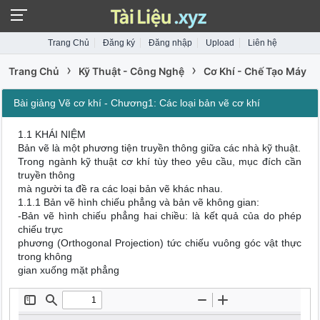
Trang Chủ
Đăng ký
Đăng nhập
Upload
Liên hệ
›
›
Trang Chủ
Kỹ Thuật - Công Nghệ
Cơ Khí - Chế Tạo Máy
Bài giảng Vẽ cơ khí - Chương1: Các loại bản vẽ cơ khí
1.1 KHÁI NIỆM
Bản vẽ là một phương tiện truyền thông giữa các nhà kỹ thuật.
Trong ngành kỹ thuật cơ khí tùy theo yêu cầu, mục đích cần
truyền thông
mà người ta đề ra các loại bản vẽ khác nhau.
1.1.1 Bản vẽ hình chiếu phẳng và bản vẽ không gian:
-Bản vẽ hình chiếu phẳng hai chiều: là kết quả của do phép
chiếu trực
phương (Orthogonal Projection) tức chiếu vuông góc vật thực
trong không
gian xuống mặt phẳng