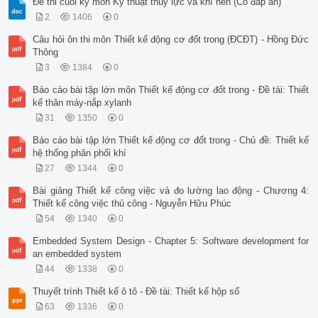
Đề thi cuối kỳ môn Kỹ thuật thủy lực và khí nén (Có đáp án)
2
1406
0
Câu hỏi ôn thi môn Thiết kế động cơ đốt trong (ĐCĐT) - Hồng Đức
Thông
3
1384
0
Báo cáo bài tập lớn môn Thiết kế động cơ đốt trong - Đề tài: Thiết
kế thân máy-nắp xylanh
31
1350
0
Báo cáo bài tập lớn Thiết kế động cơ đốt trong - Chủ đề: Thiết kế
hệ thống phân phối khí
27
1344
0
Bài giảng Thiết kế công việc và đo lường lao động - Chương 4:
Thiết kế công việc thủ công - Nguyễn Hữu Phúc
54
1340
0
Embedded System Design - Chapter 5: Software development for
an embedded system
44
1338
0
Thuyết trình Thiết kế ô tô - Đề tài: Thiết kế hộp số
63
1336
0