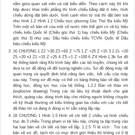
nằm giửa quan sát viên và vật biểu diễn. Theo cách này thì khi
hộp được khai triển phẳng thì hình chiếu bằng đặt ở trên, hình
chiếu đứng đặt bên dưới, hình cạnh nhìn từ trái thì đặt bên trái
như hình 1.2 Hình 1.2 Chiếu trực phương Góc Thứ Ba kiểu Mỹ
Trên một số bản vẽ của một số nước trên thế giới có vẽ ký hiệu
chiếu kiểu Quốc tế (Chiếu góc thứ 1) hay chiếu kiểu Mỹ (Chiếu
góc thứ 3) như sau: Dấu hiệu chiếu kiểu TCVN- Quốc tế Dấu
hiệu chiếu kiểu Mỹ
16 CHƯƠNG 1 Z2 '=30 Z3 =60 Z '=75 1 Z' =25 Z =15 3 2 Zc =20
Z5 =20 n1 Z1 =15 Z =25 4 Z'5 =1 Z =100 6 Z'4 Hình 1.3b Sơ đồ
hệ thống bánh răng Khi trình bày đến các bộ truyền, chúng tôi sẽ
đưa ra sơ đồ động về đối tượng nghiên cứu. Sơ đồ động máy rất
quan trọng và quyết định khả năng làm việc, kết cấu của máy
sau này. Trong sơ đồ máy có thể có bảng thông báo về đặc tính
động học, động lực học của hệ thống. 1.2.2 Bản vẽ tháo rời
(explosive drawing) Trong các tài liệu kỹ thuật dành cho giải
thích, quảng cáo, dùng trình bày cho những người không chuyên
về kỹ thuật thường vẽ kiểu không gian ba chiều với các chi tiết
đã tháo rời và đang ở đúng vị trí sẵn sàng lắp ráp.
18 CHƯƠNG 1 Hình 1.5 Hình vẽ chi tiết 2 chiều và hình chiếu
trục đo 3 chiều Trong phạm vi tài liệu này, chúng ta tập trung vào
hai loại bản vẽ chi tiết và bản vẽ lắp. 1.2.5 Tỉ lệ xích : Trừ các
bản vẽ sơ đồ, tách rời có mục đích giới thiệu thì không có tỉ lệ