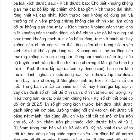
ba loại kích thước sau: - Kích thước bao: Cho biết khoảng không
gian mà các bộ lắp ráp chiếm chỗ, bao gồm kích thước dài nhất,
rộng nhất và cao nhất. Kích thước bao không có dung sai và
thường có ý niệm phỏng chừng không cần chính xác lắm dùng
bố trí không gian cho máy. - Kích thước khoảng cách trục: cho
biết khoảng cách truyền động, có thể chính xác có kèm dung sai
như trong khoảng cách trục của bánh răng, trục vít bánh vít hay
không cần chính xác vì có thể tăng giảm như trong bộ truyền
xích, đai thì không ghi dung sai. Khoảng cách các bu lông nền
thường không cần ghi dung sai. Dung sai khoảng cách trục của
bộ truyền bánh răng tra theo h7 trong chương 3 Mối ghép hình trụ
trơn. - Kích thước lắp ráp (assembly dimension): bao gồm kích
thước danh nghĩa và kiểu dung sai. Kích thước lắp ráp được
trình bày rõ ở chương 3 Mối ghép hình trụ trơn. 2- Đánh số chi
tiết: Trong bản vẽ lắp có nhiều chi tiết máy tham gia lắp ráp vì
vậy cần đánh số chi tiết để định danh, định vật liệu, số lượng, ký
hiệu trong bản kê đặt phía trên khung tên. - Ký số chi tiết phải có
độ lớn từ 22,5 lần số ghi trong kích thước, bên dưới phải được
gạch bằng nét cơ bản, đường thẳng nối chỉ vào chi tiết được vẽ
bằng nét mảnh, tận cùng đầu chỉ vào chi tiết có mỗi chấm tròn
cho rõ, độ lớn chấm tròn phụ thuộc kích thước bản vẽ từ 1
1,5mm trong các bản vẽ từ A3 đến A0. Ký số phải được đánh
trật tự theo vòng cùng hoặc ngược chiều kim đồng hồ để người
đọc bản vẽ để tra cứu. Khoảng cách các số nên cách đều nhau