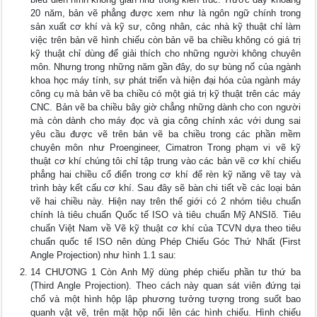
20 năm, bản vẽ phẳng được xem như là ngôn ngữ chính trong
sản xuất cơ khí và kỹ sư, công nhân, các nhà kỹ thuật chỉ làm
việc trên bản vẽ hình chiếu còn bản vẽ ba chiều không có giá trị
kỹ thuật chỉ dùng để giải thích cho những người không chuyên
môn. Nhưng trong những năm gần đây, do sự bùng nổ của ngành
khoa học máy tính, sự phát triển và hiện đại hóa của ngành máy
công cụ mà bản vẽ ba chiều có một giá trị kỹ thuật trên các máy
CNC. Bản vẽ ba chiều bây giờ chẳng những dành cho con người
mà còn dành cho máy đọc và gia công chính xác với dung sai
yêu cầu được vẽ trên bản vẽ ba chiều trong các phần mềm
chuyên môn như Proengineer, Cimatron Trong phạm vi vẽ kỹ
thuật cơ khí chúng tôi chỉ tập trung vào các bản vẽ cơ khí chiếu
phẳng hai chiều cổ điển trong cơ khí để rèn kỹ năng vẽ tay và
trình bày kết cấu cơ khí. Sau đây sẽ bàn chi tiết về các loại bản
vẽ hai chiều này. Hiện nay trên thế giới có 2 nhóm tiêu chuẩn
chính là tiêu chuẩn Quốc tế ISO và tiêu chuẩn Mỹ ANSIõ. Tiêu
chuẩn Việt Nam về Vẽ kỹ thuật cơ khí của TCVN dựa theo tiêu
chuẩn quốc tế ISO nên dùng Phép Chiếu Góc Thứ Nhất (First
Angle Projection) như hình 1.1 sau:
14 CHƯƠNG 1 Còn Anh Mỹ dùng phép chiếu phần tư thứ ba
(Third Angle Projection). Theo cách này quan sát viên đứng tại
chổ và một hình hộp lập phương tưởng tượng trong suốt bao
quanh vật vẽ, trên mặt hộp nổi lên các hình chiếu. Hình chiếu