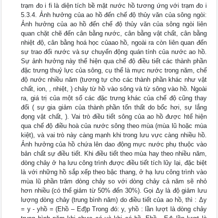
trạm đo i fi là diện tích bề mặt nước hồ tương ứng với trạm đo i
5.3.4. Ảnh hưởng của ao hồ đến chế độ thủy văn của sông ngòi:
Ảnh hưởng của ao hồ đến chế độ thủy văn của sông ngòi liên
quan chặt chẽ đến cân bằng nước, cân bằng vật chất, cân bằng
nhiệt độ, cân bằng hoá học củaao hồ, ngoài ra còn liên quan đến
sự trao đổi nước và sự chuyển động quán tính của nước ao hồ.
Sự ảnh hưởng này thể hiện qua chế độ điều tiết các thành phần
đặc trưng thuỷ lực của sông, cụ thể là mực nước trong năm, chế
độ nước nhiều năm (tương tự cho các thành phần khác như vật
chất, ion, , nhiệt, ) chảy từ hồ vào sông và từ sông vào hồ. Ngoài
ra, giá trị của một số các đặc trưng khác của chế độ cũng thay
đổi ( sự gia giảm của thành phần tổn thất do bốc hơi, sự lắng
đọng vật chất, ). Vai trò điều tiết sông của ao hồ được htể hiện
qua chế độ điều hoà của nước sông theo mùa (mùa lũ hoặc mùa
kiệt), và vai trò này càng mạnh khi trong lưu vực càng nhiều hồ.
Ảnh hưởng của hồ chứa lên dao động mực nước phụ thuộc vào
bản chất sự điều tiết. Khi điều tiết theo mùa hay theo nhiều năm,
dòng chảy ở hạ lưu công trình được điều tiết tích lũy lại, đặc biệt
là với những hồ sắp xếp theo bậc thang, ở hạ lưu công trình vào
mùa lũ phần trăm dòng chảy so với dòng chảy cả năm sẽ nhỏ
hơn nhiều (có thể giảm từ 50% đến 30%). Gọi Δy là độ giảm lưu
lượng dòng chảy (trung bình năm) do điều tiết của ao hồ, thì : Δy
= y - yhồ = (Ehồ – Eđ)p Trong đó: y, yhồ : lần lượt là dòng chảy