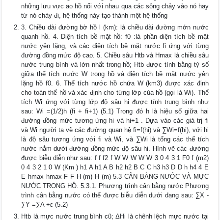
những lưu vực ao hồ nối với nhau qua các sông chảy vào nó hay
từ nó chảy đi, hệ thống này tạo thành một hệ thống
3. Chiều dài đường bờ hồ l (km): là chiều dài đường mớn nước
quanh hồ. 4. Diện tích bề mặt hồ: f0 :là phần diện tích bề mặt
nước yên lặng, và các diện tích bề mặt nước fi ứng với từng
đường đồng mức độ cao. 5. Chiều sâu Htb và Hmax là chiều sâu
nước trung bình và lớn nhất trong hồ; Htb được tính bằng tỷ số
giữa thể tích nước W trong hồ và diện tích bề mặt nước yên
lặng hồ f0. 6. Thể tích nước hồ chứa W (km3) được xác định
cho toàn thể hồ và xác định cho từng lớp của hồ (gọi là Wi). Thể
tích Wi ứng với từng lớp độ sâu hi được tính trung bình như
sau: Wi =(1/2)h (fi + fi+1) (5.1) Trong đó h là hiệu số giữa hai
đường đồng mức tương ứng hi và hi+1 . Dựa vào các giá trị fi
và Wi người ta vẽ các đường quan hệ fi=f(hi) và ∑Wi=f(hi), với hi
là độ sâu tương ứng với fi và Wi, và ∑Wi là tổng các thể tích
nước nằm dưới đường đồng mức độ sâu hi. Hình vẽ các đường
được biễu diễn như sau: f f f2 f W W W W W 3 0 4 3 1 F0 f (m2)
0 4 3 2 1 0 W (Km ) h1 A h1 A B h2 h2 B C C h3 h3 D D h h4 4 E
E hmax hmax F F H (m) H (m) 5.3 CÂN BẰNG NƯỚC VÀ MỰC
NƯỚC TRONG HỒ. 5.3.1. Phương trình cân bằng nước Phương
trình cân bằng nước có thể được biễu diễn dưới dạng sau: ∑X -
∑Y =∑A +ε (5.2)
Htb là mực nước trung bình cũ; ΔHi là chênh lệch mực nước tại