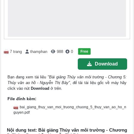
Free
7 trang
thamphan
988
0
Download
Bạn đang xem tài liệu
"Bài giảng Thủy văn môi trường - Chương 5:
Thủy văn ao hồ - Nguyễn Thị Bảy"
, để tải tài liệu gốc về máy hãy
click vào nút
Download
ở trên.
File đính kèm:
bai_giang_thuy_van_moi_truong_chuong_5_thuy_van_ao_ho_n
guyen.pdf
Nội dung text: Bài giảng Thủy văn môi trường - Chương