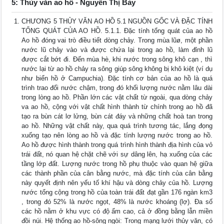
5: Thủy văn ao hồ - Nguyễn Thị Bảy
CHƯƠNG 5 THỦY VĂN AO HỒ 5.1 NGUỒN GỐC VÀ ĐẶC TÍNH
TỔNG QUÁT CỦA AO HỒ. 5.1.1. Đặc tính tổng quát của ao hồ
Ao hồ đóng vai trò điều tiết dòng chảy. Trong mùa lũø, một phần
nước lũ chảy vào và được chứa lại trong ao hồ, làm đỉnh lũ
được cắt bớt đi. Đến mùa hè, khi nước trong sông khô cạn , thì
nước lại từ ao hồ chảy ra sông giúp sông không bị khô kiệt (ví dụ
như biển hồ ở Campuchia). Đặc tính cơ bản của ao hồ là quá
trình trao đổi nước chậm, trong đó khối lượng nước nằm lâu dài
trong lòng ao hồ. Phần lớn các vật chất từ ngoài, qua dòng chảy
va ao hồ, cộng với vật chất hình thành từ chính trong ao hồ đã
tạo ra bùn cát lơ lửng, bùn cát đáy và những chất hoà tan trong
ao hồ. Những vật chất này, qua quá trình tương tác, lắng đọng
xuống tạo nên lòng ao hồ và đặc tính lượng nước trong ao hồ.
Ao hồ được hình thành trong quá trình hình thành địa hình của vỏ
trái đất, nó quan hệ chặt chẽ với sự dâng lên, hạ xuống của các
tầng lớp đất. Lượng nước trong hồ phụ thuộc vào quan hệ giữa
các thành phần của cân bằng nước, mà đặc tính của cân bằng
này quyết định nên yếu tố khí hậu và dòng chảy của hồ. Lượng
nước tổng cộng trong hồ của toàn trái đất đạt gần 176 ngàn km3
, trong đó 52% là nước ngọt, 48% là nước khoáng (lợ). Đa số
các hồ nằm ở khu vực có độ ẩm cao, cả ở đồng bằng lẫn miền
đồi núi. Hệ thống ao hồ-sông ngòi: Trong mạng lưới thủy văn, có