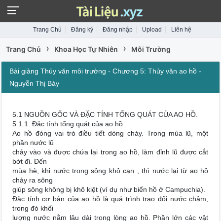
Trang Chủ
Đăng ký
Đăng nhập
Upload
Liên hệ
›
›
Trang Chủ
Khoa Học Tự Nhiên
Môi Trường
Bài giảng Thủy văn môi trường - Chương 5: Thủy văn ao hồ -
Nguyễn Thị Bảy
5.1 NGUỒN GỐC VÀ ĐẶC TÍNH TỔNG QUÁT CỦA AO HỒ.
5.1.1. Đặc tính tổng quát của ao hồ
Ao hồ đóng vai trò điều tiết dòng chảy. Trong mùa lũ, một
phần nước lũ
chảy vào và được chứa lại trong ao hồ, làm đỉnh lũ được cắt
bớt đi. Đến
mùa hè, khi nước trong sông khô cạn , thì nước lại từ ao hồ
chảy ra sông
giúp sông không bị khô kiệt (ví dụ như biển hồ ở Campuchia).
Đặc tính cơ bản của ao hồ là quá trình trao đổi nước chậm,
trong đó khối
lượng nước nằm lâu dài trong lòng ao hồ. Phần lớn các vật