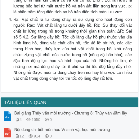
trung bình năm khi chưa có và khi có hồ. Ehồ , Eđ: lần lượt là
lượng bốc hơi từ mặt nước hồ và trên đất liền trong lưu vực. p:
là phần trăm tổng diện tích ao hồ trên diện tích toàn lưu vực.
Rx: Vật chất ra từ dòng chảy ra sử dụng cho hoạt động con
người; Rac: Vật chất lắng tụ dưới đáy hồ. Riz :Sự thay đổi vật
chất lơ lửng trong hồ trong khoảng thời gian tính toán; ΔR: Sai
số 5.4.2. Sự lắng đầy hồ: Tốc độ lắng đầy hồ phụ thuộc vào địa
hình lòng hồ, dòng vật chất đến hồ, tốc độ lỡ bờ hồ, các đặc
trưng hình học, thủy lực của hạt vật chất trong hồ, khả năng
chức đựng vật chất của nước trong hồ (nồng độ bão hòa), các
đặc tính động lực học và hình học của hồ. Những hồ lớn, ở
những nơi mà dòng chảy tới ít phù sa thì tốc d0ộ lắng đầy nhỏ.
Những hồ được nuôi từ dòng chảy trên núi hay khu vực có nhiều
vật chất trong dòng chảy tới thì tốc độ lắng đầy rất lớn.
TÀI LIỆU LIÊN QUAN
Bài giảng Thủy văn môi trường - Chương 8: Thủy văn đầm lầy
4
1050
0
Nội dung chi tiết môn học Vi sinh vật học môi trường
12
914
0