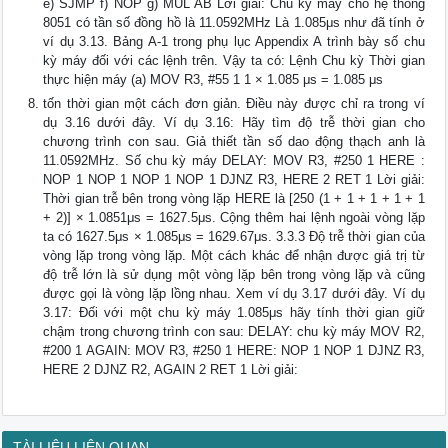
e) SJMP f) NOP g) MUL AB Lời giải: Chu kỳ máy cho hệ thống
8051 có tần số đồng hồ là 11.0592MHz Là 1.085μs như đã tính ở
ví dụ 3.13. Bảng A-1 trong phụ lục Appendix A trình bày số chu
kỳ máy đối với các lệnh trên. Vậy ta có: Lệnh Chu kỳ Thời gian
thực hiện máy (a) MOV R3, #55 1 1 × 1.085 μs = 1.085 μs
tốn thời gian một cách đơn giản. Điều này được chỉ ra trong ví
dụ 3.16 dưới đây. Ví dụ 3.16: Hãy tìm độ trễ thời gian cho
chương trình con sau. Giả thiết tần số dao động thạch anh là
11.0592MHz. Số chu kỳ máy DELAY: MOV R3, #250 1 HERE :
NOP 1 NOP 1 NOP 1 NOP 1 DJNZ R3, HERE 2 RET 1 Lời giải:
Thời gian trễ bên trong vòng lặp HERE là [250 (1 + 1 + 1 + 1 + 1
+ 2)] × 1.0851μs = 1627.5μs. Cộng thêm hai lệnh ngoài vòng lặp
ta có 1627.5μs × 1.085μs = 1629.67μs. 3.3.3 Độ trễ thời gian của
vòng lặp trong vòng lặp. Một cách khác để nhận được giá trị từ
độ trễ lớn là sử dụng một vòng lặp bên trong vòng lặp và cũng
được gọi là vòng lặp lồng nhau. Xem ví dụ 3.17 dưới đây. Ví dụ
3.17: Đối với một chu kỳ máy 1.085μs hãy tính thời gian giữ
chậm trong chương trình con sau: DELAY: chu kỳ máy MOV R2,
#200 1 AGAIN: MOV R3, #250 1 HERE: NOP 1 NOP 1 DJNZ R3,
HERE 2 DJNZ R2, AGAIN 2 RET 1 Lời giải:
TÀI LIỆU LIÊN QUAN