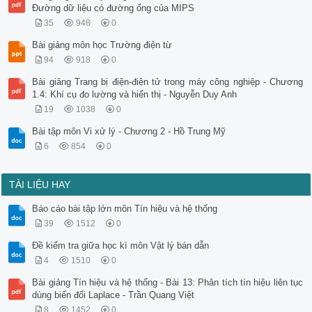
Đường dữ liệu có đường ống của MIPS
35
948
0
Bài giảng môn học Trường điện từ
94
918
0
Bài giảng Trang bị điện-điện tử trong máy công nghiệp - Chương
1.4: Khí cụ đo lường và hiển thị - Nguyễn Duy Anh
19
1038
0
Bài tập môn Vi xử lý - Chương 2 - Hồ Trung Mỹ
6
854
0
TÀI LIỆU HAY
Báo cáo bài tập lớn môn Tín hiệu và hệ thống
39
1512
0
Đề kiểm tra giữa học kì môn Vật lý bán dẫn
4
1510
0
Bài giảng Tín hiệu và hệ thống - Bài 13: Phân tích tín hiệu liên tục
dùng biến đổi Laplace - Trần Quang Việt
8
1452
0