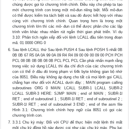
chúng được gọi từ chương trình chính. Điều này cho phép ta tạo
mới chương trình con trong một mô-đun riêng biệt. Mỗi mô-đun
có thể được kiểm tra tách biệt và sau đó được kết hợp với nhau
cùng với chương trình chính. Quan trọng hơn là trong một
chương trình lớn thì các mô- đun có thể được phân cho các lập
trình viên khác nhau nhằm rút ngắn thời gian phát triển. Ví dụ
3.10: Phân tích ngăn xếp đối với lệnh LCALL đầu tiên trong đoạn
mã. 01 0000 ORG 0
Sau lệnh LCALL thứ Sau lệnh PUSH 4 Sau lệnh POSH 5 nhất 0B
0B 0B 67 R5 0A 0A 99 0A 09 R4 R4 09 00 09 00 09 00 PCH PCH
PCL 08 0B 0B 0B 08 0B PCL PCL PCL Cần phải nhấn mạnh rằng
trong việc sử dụng LCALL thì địa chỉ đích của các chương trình
con có thể ở đâu đó trong phạm vi 64k byte không gian bộ nhớ
của 8051. Điều này không áp dụng cho tất cả mọi lệnh gọi CALL
chẳng hạn như đối với ACALL dưới đây: ; MAIN program calling
subroutines ORG 0 MAIN: LCALL SUBR-1 LCALL SUBR-2
LCALL SUBR-3 HERE: SJMP MAIN ; end of MAIN ; SUBR-1l
RET ; end of subroutinel 1 ; SUBR-1l RET ; end of subroutinel 2 ;
SUBR-1l RET ; end of subroutinel 3 END ; end of the asm file
Hình 3.1: Chương trình chính hợp ngữ của 8051 có gọi các
chương trình con.
3.3.1 Chu kỳ máy: Đối với CPU để thực hiện một lệnh thì mất
một chu kỳ đồng hồ này được coi như các chu kỳ máy. Phụ lục