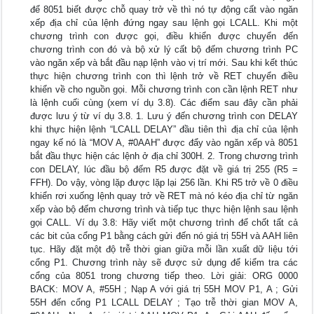
để 8051 biết được chỗ quay trở về thì nó tự động cất vào ngăn
xếp địa chỉ của lệnh đứng ngay sau lệnh gọi LCALL. Khi một
chương trình con được gọi, điều khiển được chuyển đến
chương trình con đó và bộ xử lý cất bộ đếm chương trình PC
vào ngăn xếp và bắt đầu nạp lệnh vào vị trí mới. Sau khi kết thúc
thực hiện chương trình con thì lệnh trở về RET chuyển điều
khiển về cho nguồn gọi. Mỗi chương trình con cần lệnh RET như
là lệnh cuối cùng (xem ví dụ 3.8). Các điểm sau đây cần phải
được lưu ý từ ví dụ 3.8. 1. Lưu ý đến chương trình con DELAY
khi thực hiện lệnh “LCALL DELAY” đầu tiên thì địa chỉ của lệnh
ngay kế nó là “MOV A, #0AAH” được đẩy vào ngăn xếp và 8051
bắt đầu thực hiện các lệnh ở địa chỉ 300H. 2. Trong chương trình
con DELAY, lúc đầu bộ đếm R5 được đặt về giá trị 255 (R5 =
FFH). Do vậy, vòng lặp được lặp lại 256 lần. Khi R5 trở về 0 điều
khiển rơi xuống lệnh quay trở về RET mà nó kéo địa chỉ từ ngăn
xếp vào bộ đếm chương trình và tiếp tục thực hiện lệnh sau lệnh
gọi CALL. Ví dụ 3.8: Hãy viết một chương trình để chốt tất cả
các bit của cổng P1 bằng cách gửi đến nó giá trị 55H và AAH liên
tục. Hãy đặt một độ trễ thời gian giữa mỗi lần xuất dữ liệu tới
cổng P1. Chương trình này sẽ được sử dụng để kiểm tra các
cổng của 8051 trong chương tiếp theo. Lời giải: ORG 0000
BACK: MOV A, #55H ; Nạp A với giá trị 55H MOV P1, A ; Gửi
55H đến cổng P1 LCALL DELAY ; Tạo trễ thời gian MOV A,