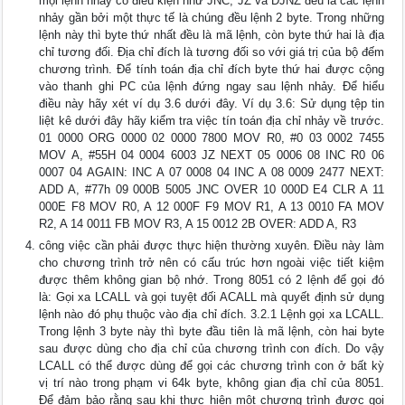
mọi lệnh nhảy có điều kiện như JNC, JZ và DJNZ đều là các lệnh
nhảy gần bởi một thực tế là chúng đều lệnh 2 byte. Trong những
lệnh này thì byte thứ nhất đều là mã lệnh, còn byte thứ hai là địa
chỉ tương đối. Địa chỉ đích là tương đối so với giá trị của bộ đếm
chương trình. Để tính toán địa chỉ đích byte thứ hai được cộng
vào thanh ghi PC của lệnh đứng ngay sau lệnh nhảy. Để hiểu
điều này hãy xét ví dụ 3.6 dưới đây. Ví dụ 3.6: Sử dụng tệp tin
liệt kê dưới đây hãy kiểm tra việc tín toán địa chỉ nhảy về trước.
01 0000 ORG 0000 02 0000 7800 MOV R0, #0 03 0002 7455
MOV A, #55H 04 0004 6003 JZ NEXT 05 0006 08 INC R0 06
0007 04 AGAIN: INC A 07 0008 04 INC A 08 0009 2477 NEXT:
ADD A, #77h 09 000B 5005 JNC OVER 10 000D E4 CLR A 11
000E F8 MOV R0, A 12 000F F9 MOV R1, A 13 0010 FA MOV
R2, A 14 0011 FB MOV R3, A 15 0012 2B OVER: ADD A, R3
công việc cần phải được thực hiện thường xuyên. Điều này làm
cho chương trình trở nên có cấu trúc hơn ngoài việc tiết kiệm
được thêm không gian bộ nhớ. Trong 8051 có 2 lệnh để gọi đó
là: Gọi xa LCALL và gọi tuyệt đối ACALL mà quyết định sử dụng
lệnh nào đó phụ thuộc vào địa chỉ đích. 3.2.1 Lệnh gọi xa LCALL.
Trong lệnh 3 byte này thì byte đầu tiên là mã lệnh, còn hai byte
sau được dùng cho địa chỉ của chương trình con đích. Do vậy
LCALL có thể được dùng để gọi các chương trình con ở bất kỳ
vị trí nào trong phạm vi 64k byte, không gian địa chỉ của 8051.
Để đảm bảo rằng sau khi thực hiện một chương trình được gọi