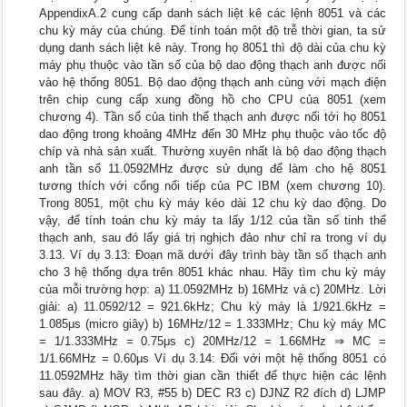
AppendixA.2 cung cấp danh sách liệt kê các lệnh 8051 và các
chu kỳ máy của chúng. Để tính toán một độ trễ thời gian, ta sử
dụng danh sách liệt kê này. Trong họ 8051 thì độ dài của chu kỳ
máy phụ thuộc vào tần số của bộ dao động thạch anh được nối
vào hệ thống 8051. Bộ dao động thạch anh cùng với mạch điện
trên chip cung cấp xung đồng hồ cho CPU của 8051 (xem
chương 4). Tần số của tinh thể thạch anh được nối tới họ 8051
dao động trong khoảng 4MHz đến 30 MHz phụ thuộc vào tốc độ
chíp và nhà sản xuất. Thường xuyên nhất là bộ dao động thạch
anh tần số 11.0592MHz được sử dụng để làm cho hệ 8051
tương thích với cổng nối tiếp của PC IBM (xem chương 10).
Trong 8051, một chu kỳ máy kéo dài 12 chu kỳ dao động. Do
vậy, để tính toán chu kỳ máy ta lấy 1/12 của tần số tinh thể
thạch anh, sau đó lấy giá trị nghịch đảo như chỉ ra trong ví dụ
3.13. Ví dụ 3.13: Đoạn mã dưới đây trình bày tần số thạch anh
cho 3 hệ thống dựa trên 8051 khác nhau. Hãy tìm chu kỳ máy
của mỗi trường hợp: a) 11.0592MHz b) 16MHz và c) 20MHz. Lời
giải: a) 11.0592/12 = 921.6kHz; Chu kỳ máy là 1/921.6kHz =
1.085μs (micro giây) b) 16MHz/12 = 1.333MHz; Chu kỳ máy MC
= 1/1.333MHz = 0.75μs c) 20MHz/12 = 1.66MHz ⇒ MC =
1/1.66MHz = 0.60μs Ví dụ 3.14: Đối với một hệ thống 8051 có
11.0592MHz hãy tìm thời gian cần thiết để thực hiện các lệnh
sau đây. a) MOV R3, #55 b) DEC R3 c) DJNZ R2 đích d) LJMP