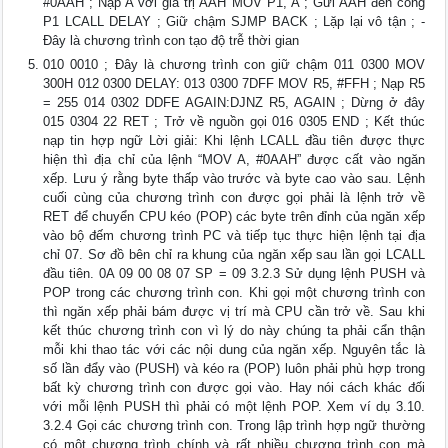
#0AAH ; Nạp A với giá trị AAH MOV P1, A ; Gửi AAH đến cổng
P1 LCALL DELAY ; Giữ chậm SJMP BACK ; Lặp lại vô tận ; -
Đây là chương trình con tạo độ trễ thời gian
010 0010 ; Đây là chương trình con giữ chậm 011 0300 MOV
300H 012 0300 DELAY: 013 0300 7DFF MOV R5, #FFH ; Nạp R5
= 255 014 0302 DDFE AGAIN:DJNZ R5, AGAIN ; Dừng ở đây
015 0304 22 RET ; Trở về nguồn gọi 016 0305 END ; Kết thúc
nạp tin hợp ngữ Lời giải: Khi lệnh LCALL đầu tiên được thực
hiện thì địa chỉ của lệnh “MOV A, #0AAH” được cất vào ngăn
xếp. Lưu ý rằng byte thấp vào trước và byte cao vào sau. Lệnh
cuối cùng của chương trình con được gọi phải là lệnh trở về
RET để chuyển CPU kéo (POP) các byte trên đỉnh của ngăn xếp
vào bộ đếm chương trình PC và tiếp tục thực hiện lệnh tại địa
chỉ 07. Sơ đồ bên chỉ ra khung của ngăn xếp sau lần gọi LCALL
đầu tiên. 0A 09 00 08 07 SP = 09 3.2.3 Sử dụng lệnh PUSH và
POP trong các chương trình con. Khi gọi một chương trình con
thì ngăn xếp phải bám được vị trí mà CPU cần trở về. Sau khi
kết thúc chương trình con vì lý do này chúng ta phải cẩn thận
mỗi khi thao tác với các nội dung của ngăn xếp. Nguyên tắc là
số lần đẩy vào (PUSH) và kéo ra (POP) luôn phải phù hợp trong
bất kỳ chương trình con được gọi vào. Hay nói cách khác đối
với mỗi lệnh PUSH thì phải có một lệnh POP. Xem ví dụ 3.10.
3.2.4 Gọi các chương trình con. Trong lập trình hợp ngữ thường
có một chương trình chính và rất nhiều chương trình con mà