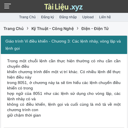
Trang Chủ
Đăng ký
Đăng nhập
Upload
Liên hệ
›
›
Trang Chủ
Kỹ Thuật - Công Nghệ
Điện - Điện Tử
Giáo trình Vi điều khiển - Chương 3: Các lệnh nhảy, vòng lặp và
lệnh gọi
Trong một chuỗi lệnh cần thực hiện thường có nhu cần cần
chuyển điều
khiển chương trình đến một vị trí khác. Có nhiều lệnh để thực
hiện điều này
trong 8051, ở chương này ta sẽ tìm hiểu các lệnh chuyển điều
khiển có trong
hợp ngữ của 8051 như các lệnh sử dụng cho vòng lặp, các
lệnh nhảy có và
không có điều khiển, lệnh gọi và cuối cùng là mô tả về một
chương trình con
giữ chậm thời gian