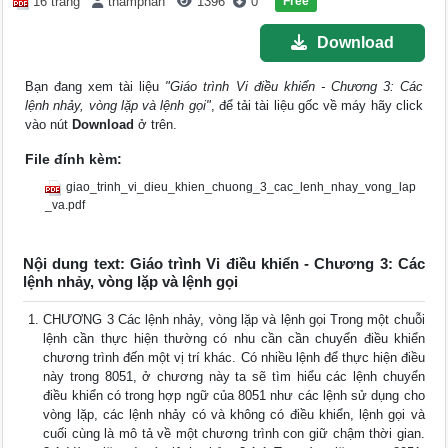
Free
16 trang
thamphan
1396
0
Download
Bạn đang xem tài liệu
"Giáo trình Vi điều khiển - Chương 3: Các
lệnh nhảy, vòng lặp và lệnh gọi"
, để tải tài liệu gốc về máy hãy click
vào nút
Download
ở trên.
File đính kèm:
giao_trinh_vi_dieu_khien_chuong_3_cac_lenh_nhay_vong_lap
_va.pdf
Nội dung text: Giáo trình Vi điều khiển - Chương 3: Các
lệnh nhảy, vòng lặp và lệnh gọi
CHƯƠNG 3 Các lệnh nhảy, vòng lặp và lệnh gọi Trong một chuỗi
lệnh cần thực hiện thường có nhu cần cần chuyển điều khiển
chương trình đến một vị trí khác. Có nhiều lệnh để thực hiện điều
này trong 8051, ở chương này ta sẽ tìm hiểu các lệnh chuyển
điều khiển có trong hợp ngữ của 8051 như các lệnh sử dụng cho
vòng lặp, các lệnh nhảy có và không có điều khiển, lệnh gọi và
cuối cùng là mô tả về một chương trình con giữ chậm thời gian.