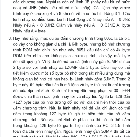
các chương sau. Ngoài ra còn có lệnh JB (nhảy nếu bit có mức
cao) và JNB (nhảy nếu bit có mức thấp). Các lệnh này được
trình bày ở chương 4 và 8 khi nói về thao tác bit. Bảng 3.1: Các
lệnh nhảy có điều kiện. Lệnh Hoạt động JZ Nhảy nếu A = 0 JNZ
Nhảy nếu A ≠ 0 DJNZ Giảm và nhảy nếu A = 0 CJNE A, byte
Nhảy nếu A ≠ byte
Hãy nhớ rằng, mặc dù bộ đếm chương trình trong 8051 là 16 bit,
do vậy cho không gian địa chỉ là 64k byte, nhưng bộ nhớ chương
trình ROM trên chíp lớn như vậy. 8051 đầu tiên chỉ có 4k byte
ROM trên chíp cho không gian chương trình, do vậy mỗi byte
đều rất quý giá. Vì lý do đó mà có cả lệnh nhảy gần SJMP chỉ có
2 byte so với lệnh nhảy xa LZ0MP dài 3 byte. Điều này có thể
tiết kiệm được một số byte bộ nhớ trong rất nhiều ứng dụng mà
không gian bộ nhớ có hạn hẹp. b- Lệnh nhảy gồm SJMP. Trong 2
byte này thì byte đầu tiên là mã lệnh và byte thứ hai là chỉ tương
đối của địa chỉ đích. Đích chỉ tương đối trong phạm vi 00 - FFH
được chia thành các lệnh nhảy tới và nhảy lùi: Nghĩa là -128 đến
+127 byte của bộ nhớ tương đối so với địa chỉ hiện thời của bộ
đếm chương trình. Nếu là lệnh nhảy tới thì địa chỉ đích có thể
nằm trong khoảng 127 byte từ giá trị hiện thời của bộ đếm
chương trình. Nếu địa chỉ đích ở phía sau thì nó có thể nằm
trong khoảng -128 byte từ giá trị hiện hành của PC. 3.1.5 Tính
toán địa chỉ lệnh nhảy gần. Ngoài lệnh nhảy gần SJMP thì tất cả