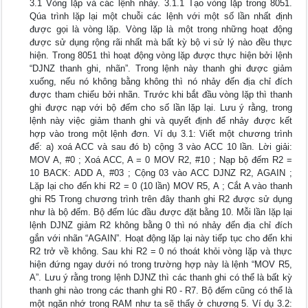
3.1 Vòng lặp và các lệnh nhảy. 3.1.1 Tạo vòng lặp trong 8051.
Qúa trình lặp lại một chuỗi các lệnh với một số lần nhất định
được gọi là vòng lặp. Vòng lặp là một trong những hoạt động
được sử dụng rộng rãi nhất mà bất kỳ bộ vi sử lý nào đều thực
hiện. Trong 8051 thì hoạt động vòng lặp được thực hiện bởi lệnh
“DJNZ thanh ghi, nhãn”. Trong lệnh này thanh ghi được giảm
xuống, nếu nó không bằng không thì nó nhảy đến địa chỉ đích
được tham chiếu bởi nhãn. Trước khi bắt đầu vòng lặp thì thanh
ghi được nạp với bộ đếm cho số lần lặp lại. Lưu ý rằng, trong
lệnh này việc giảm thanh ghi và quyết định để nhảy được kết
hợp vào trong một lệnh đơn. Ví dụ 3.1: Viết một chương trình
để: a) xoá ACC và sau đó b) cộng 3 vào ACC 10 lần. Lời giải:
MOV A, #0 ; Xoá ACC, A = 0 MOV R2, #10 ; Nạp bộ đếm R2 =
10 BACK: ADD A, #03 ; Cộng 03 vào ACC DJNZ R2, AGAIN ;
Lặp lại cho đến khi R2 = 0 (10 lần) MOV R5, A ; Cắt A vào thanh
ghi R5 Trong chương trình trên đây thanh ghi R2 được sử dụng
như là bộ đếm. Bộ đếm lúc đầu được đặt bằng 10. Mỗi lần lặp lại
lệnh DJNZ giảm R2 không bằng 0 thì nó nhảy đến địa chỉ đích
gắn với nhãn “AGAIN”. Hoạt động lặp lại này tiếp tục cho đến khi
R2 trở về không. Sau khi R2 = 0 nó thoát khỏi vòng lặp và thực
hiện đứng ngay dưới nó trong trường hợp này là lệnh “MOV R5,
A”. Lưu ý rằng trong lệnh DJNZ thì các thanh ghi có thể là bất kỳ
thanh ghi nào trong các thanh ghi R0 - R7. Bộ đếm cũng có thể là
một ngăn nhớ trong RAM như ta sẽ thấy ở chương 5. Ví dụ 3.2: