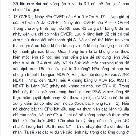
Số lần cực đại mà vòng lặp ở ví dụ 3.1 có thể lặp lại là bao
nhiêu? Lời giải:
JZ OVER ; Nhảy đến OVER nếu A = 0 MOV A, R1 ; Nạp giá trị
của R1 vào A JZ OVER ; Nhảy đến OVER nếu A = 0 OVER
Trong chương trình này nếu R0 hoặc R1 có giá trị bằng 0 thì nó
nhảy đến địa chỉ có nhãn OVER. Lưu ý rằng lệnh JZ chỉ có thể
được sử dụng đối với thanh ghi A. Nó chỉ có thể kiểm tra xem
thanh ghi A có bằng không không và nó không áp dụng cho bất
kỳ thanh ghi nào khác. Quan trọng hơn là ta không phải thực
hiện một lệnh số học nào như đếm giảm để sử dụng lệnh JNZ
như ở ví dụ 3.4 dưới đây. Ví dụ 3.4: Viết một chương trình để
xác định xem R5 có chứa giá trị 0 không? Nếu bằng thì nạp nó
cho giá trị 55H. Lời giải: MOV A, R5 ; Sao nội dung R5 vào A JNZ
NEXT ; Nhảy đến NEXT nếu A không bằng 0 MOV R5, #55H ;
NEXT: b- Lệnh JNC (nhảy nếu không có nhớ, cờ CY = 0). Trong
lệnh này thì bit cờ nhớ trong thanh ghi cờ PSW được dùng để
thực hiện quyết định nhảy. Khi thực hiện lệnh “JNC nhãn” thì bộ
xử lý kiểm tra cờ nhớ xem nó có được bật không (CY = 1). Nếu
nó không bật thì CPU bắt đầu nạp và thực hiện các lệnh từ địa
chỉ của nhãn. Nếu cờ CY = 1 thì nó sẽ không nhảy và thực hiện
lệnh kế tiếp dưới JNC. Cần phải lưu ý rằng cũng có lệnh “JC
nhãn”. Trong lệnh JC thì nếu CY = 1 nó nhảy đến địa chỉ đích là
nhãn. Ta sẽ xét các ví dụ về các lệnh này trong các ứng dụng ở