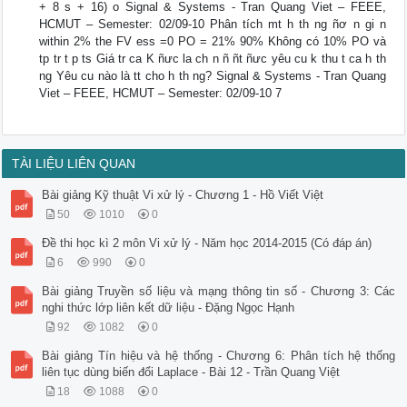
+ 8 s + 16) o Signal & Systems - Tran Quang Viet – FEEE,
HCMUT – Semester: 02/09-10 Phân tích mt h th ng ñơ n gi n
within 2% the FV ess =0 PO = 21% 90% Không có 10% PO và
tp tr t p ts Giá tr ca K ñưc la ch n ñ ñt ñưc yêu cu k thu t ca h th
ng Yêu cu nào là tt cho h th ng? Signal & Systems - Tran Quang
Viet – FEEE, HCMUT – Semester: 02/09-10 7
TÀI LIỆU LIÊN QUAN
Bài giảng Kỹ thuật Vi xử lý - Chương 1 - Hồ Viết Việt
50
1010
0
Đề thi học kì 2 môn Vi xử lý - Năm học 2014-2015 (Có đáp án)
6
990
0
Bài giảng Truyền số liệu và mạng thông tin số - Chương 3: Các
nghi thức lớp liên kết dữ liệu - Đặng Ngọc Hạnh
92
1082
0
Bài giảng Tín hiệu và hệ thống - Chương 6: Phân tích hệ thống
liên tục dùng biến đổi Laplace - Bài 12 - Trần Quang Việt
18
1088
0