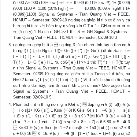
ñi 900 A= 900 (10% low ) ⇒T = = 9.989 (0.11% low !!!) 1+ (0.099)
(900) 1100 A=1100 (10% high ) ⇒T = = 10.009 (0.09% high!!!) 1+
(0.099)(1100) Signal & Systems - Tran Quang Viet – FEEE,
HCMUT – Semester: 02/09-10 ng dng ca ghép hi ti p  ð nh y ca
h th ng hi ti p: xét hàm truy n vòng kín G T = 1+ GH ⇒ ⇒ ⇒ ⇒ ⇒
⇒ (ñ nh y) 1 Nu ch n GH >>1 thì: S ≃ GH Signal & Systems -
Tran Quang Viet – FEEE, HCMUT – Semester: 02/09-10 3
ng dng ca ghép hi ti p  ng dng 3: ñiu ch nh tính tuy n tính ca h
th ng f( t ) ∑ de Ng ra: Tf()= Ge () ⇒ T'( f )= Ge '( ) df de Sai s: e=
f − HT( f ) ⇒ =1 − HT '( f ) df G'( e ) ⇒ Tf'( )= Ge '( )[1 − HTf '( )] ⇒
T'( f ) = 1+ G '( e ) H 1 Nu cóG'( e ) H >> 1 thì: T'( f ) ≃ H T(f): tuy
n tính Signal & Systems - Tran Quang Viet – FEEE, HCMUT –
Semester: 02/09-10 ng dng ca ghép hi ti p Trong ví d trên, nu
H=0.2 ta có y( t ) y( t ) T( f ) e( t ) f( t ) Ví d: xét b khu ch ñi công
su t nh ư dưi ñây, làm th nào ñ kh c ph c méo? Méo xuyên tâm
Signal & Systems - Tran Quang Viet – FEEE, HCMUT –
Semester: 02/09-10 5
Phân tích mt h th ng ñơ n gi n KG( s )  ðáp ng vi θ (t)=u(t): θ (s
) = i o s[1+ KG ( s )] 1 Kss/ (+ 8) K Gi s: G( s ) = ⇒θ (s ) = = s( s
+ 8) o s[1+ Kss / ( + 8)] ss (2 ++ 8 sK ) 7  K=7: θ (s ) = ⇒θ ()
(1t= −7 e−t + 1 eut − 7 t )() o s( s2 + 8 s + 7) o 6 6 80 ⇒ 5 −4t 0
 K=80: θ (s ) = θo (t )= [1 −2 e cos(8 t + 153 )] ut ( ) o s( s2 + 8
s + 80) 16  K=16: θ (s ) = ⇒θ ()t= [1 − (4 teut + 1)−4t ]() o s( s2