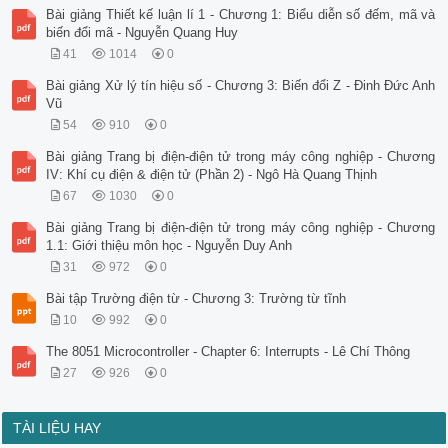
Bài giảng Thiết kế luận lí 1 - Chương 1: Biểu diễn số đếm, mã và
biến đổi mã - Nguyễn Quang Huy
41
1014
0
Bài giảng Xử lý tín hiệu số - Chương 3: Biến đổi Z - Đinh Đức Anh
Vũ
54
910
0
Bài giảng Trang bị điện-điện tử trong máy công nghiệp - Chương
IV: Khí cụ điện & điện tử (Phần 2) - Ngô Hà Quang Thịnh
67
1030
0
Bài giảng Trang bị điện-điện tử trong máy công nghiệp - Chương
1.1: Giới thiệu môn học - Nguyễn Duy Anh
31
972
0
Bài tập Trường điện từ - Chương 3: Trường từ tĩnh
10
992
0
The 8051 Microcontroller - Chapter 6: Interrupts - Lê Chí Thông
27
926
0
TÀI LIỆU HAY