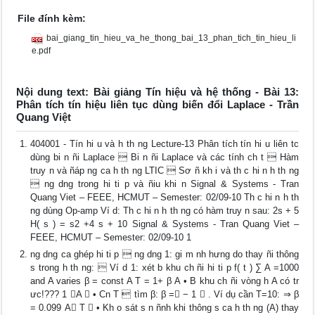
File đính kèm:
bai_giang_tin_hieu_va_he_thong_bai_13_phan_tich_tin_hieu_li
e.pdf
Nội dung text: Bài giảng Tín hiệu và hệ thống - Bài 13:
Phân tích tín hiệu liên tục dùng biến đổi Laplace - Trần
Quang Việt
404001 - Tín hi u và h th ng Lecture-13 Phân tích tín hi u liên tc
dùng bi n ñi Laplace  Bi n ñi Laplace và các tính ch t  Hàm
truy n và ñáp ng ca h th ng LTIC  Sơ ñ kh i và th c hi n h th ng
 ng dng trong hi ti p và ñiu khi n Signal & Systems - Tran
Quang Viet – FEEE, HCMUT – Semester: 02/09-10 Th c hi n h th
ng dùng Op-amp Ví d: Th c hi n h th ng có hàm truy n sau: 2s + 5
H( s ) = s2 +4 s + 10 Signal & Systems - Tran Quang Viet –
FEEE, HCMUT – Semester: 02/09-10 1
ng dng ca ghép hi ti p  ng dng 1: gi m nh hưng do thay ñi thông
s trong h th ng:  Ví d 1: xét b khu ch ñi hi ti p f( t ) ∑ A =1000
and A varies β = const A T = 1+ β A • B khu ch ñi vòng h A có tr
ưc!??? 1 A  • Cn T  tìm β: β = − 1  . Ví dụ cần T=10: ⇒ β
= 0.099 A T  • Kh o sát s n ñnh khi thông s ca h th ng (A) thay