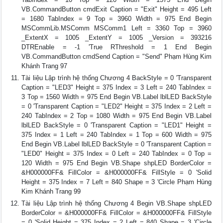
VB.CommandButton cmdExit Caption = "Exit" Height = 495 Left
= 1680 TabIndex = 9 Top = 3960 Width = 975 End Begin
MSCommLib.MSComm MSComm1 Left = 3360 Top = 3960
_ExtentX = 1005 _ExtentY = 1005 _Version = 393216
DTREnable = -1 'True RThreshold = 1 End Begin
VB.CommandButton cmdSend Caption = "Send" Phạm Hùng Kim
Khánh Trang 97
Tài liệu Lập trình hệ thống Chương 4 BackStyle = 0 'Transparent
Caption = "LED3" Height = 375 Index = 3 Left = 240 TabIndex =
3 Top = 1560 Width = 975 End Begin VB.Label lblLED BackStyle
= 0 'Transparent Caption = "LED2" Height = 375 Index = 2 Left =
240 TabIndex = 2 Top = 1080 Width = 975 End Begin VB.Label
lblLED BackStyle = 0 'Transparent Caption = "LED1" Height =
375 Index = 1 Left = 240 TabIndex = 1 Top = 600 Width = 975
End Begin VB.Label lblLED BackStyle = 0 'Transparent Caption =
"LED0" Height = 375 Index = 0 Left = 240 TabIndex = 0 Top =
120 Width = 975 End Begin VB.Shape shpLED BorderColor =
&H000000FF& FillColor = &H000000FF& FillStyle = 0 'Solid
Height = 375 Index = 7 Left = 840 Shape = 3 'Circle Phạm Hùng
Kim Khánh Trang 99
Tài liệu Lập trình hệ thống Chương 4 Begin VB.Shape shpLED
BorderColor = &H000000FF& FillColor = &H000000FF& FillStyle
= 0 'Solid Height = 375 Index = 2 Left = 840 Shape = 3 'Circle