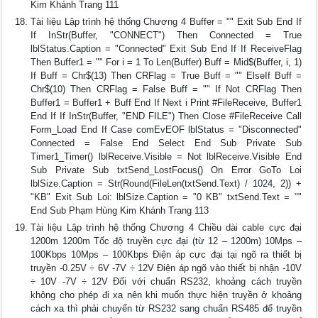
Kim Khánh Trang 111
Tài liệu Lập trình hệ thống Chương 4 Buffer = "" Exit Sub End If
If InStr(Buffer, "CONNECT") Then Connected = True
lblStatus.Caption = "Connected" Exit Sub End If If ReceiveFlag
Then Buffer1 = "" For i = 1 To Len(Buffer) Buff = Mid$(Buffer, i, 1)
If Buff = Chr$(13) Then CRFlag = True Buff = "" ElseIf Buff =
Chr$(10) Then CRFlag = False Buff = "" If Not CRFlag Then
Buffer1 = Buffer1 + Buff End If Next i Print #FileReceive, Buffer1
End If If InStr(Buffer, "END FILE") Then Close #FileReceive Call
Form_Load End If Case comEvEOF lblStatus = "Disconnected"
Connected = False End Select End Sub Private Sub
Timer1_Timer() lblReceive.Visible = Not lblReceive.Visible End
Sub Private Sub txtSend_LostFocus() On Error GoTo Loi
lblSize.Caption = Str(Round(FileLen(txtSend.Text) / 1024, 2)) +
"KB" Exit Sub Loi: lblSize.Caption = "0 KB" txtSend.Text = ""
End Sub Phạm Hùng Kim Khánh Trang 113
Tài liệu Lập trình hệ thống Chương 4 Chiều dài cable cực đại
1200m 1200m Tốc độ truyền cực đại (từ 12 – 1200m) 10Mps –
100Kbps 10Mps – 100Kbps Điện áp cực đại tại ngõ ra thiết bị
truyền -0.25V ÷ 6V -7V ÷ 12V Điện áp ngõ vào thiết bị nhận -10V
÷ 10V -7V ÷ 12V Đối với chuẩn RS232, khoảng cách truyền
không cho phép đi xa nên khi muốn thực hiện truyền ở khoảng
cách xa thì phải chuyển từ RS232 sang chuẩn RS485 để truyền