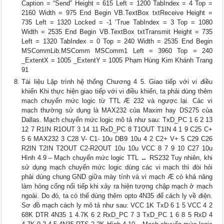
Caption = “Send” Height = 615 Left = 1200 TabIndex = 4 Top =
2160 Width = 975 End Begin VB.TextBox txtReceive Height =
735 Left = 1320 Locked = -1 ‘True TabIndex = 3 Top = 1080
Width = 2535 End Begin VB.TextBox txtTransmit Height = 735
Left = 1320 TabIndex = 0 Top = 240 Width = 2535 End Begin
MSCommLib.MSComm MSComm1 Left = 3960 Top = 240
_ExtentX = 1005 _ExtentY = 1005 Phạm Hùng Kim Khánh Trang
91
Tài liệu Lập trình hệ thống Chương 4 5. Giao tiếp với vi điều
khiển Khi thực hiện giao tiếp với vi điều khiển, ta phải dùng thêm
mạch chuyển mức logic từ TTL Æ 232 và ngược lại. Các vi
mạch thường sử dụng là MAX232 của Maxim hay DS275 của
Dallas. Mạch chuyển mức logic mô tả như sau: TxD_PC 1 6 2 13
12 7 R1IN R1OUT 3 14 11 RxD_PC 8 T1OUT T1IN 4 1 9 C25 C+
5 6 MAX232 3 C28 V- C1- 10u DB9 10u 4 2 C2+ V+ 5 C29 C26
R2IN T2IN T2OUT C2-R2OUT 10u 10u VCC 8 7 9 10 C27 10u
Hình 4.9 – Mạch chuyển mức logic TTL ↔ RS232 Tuy nhiên, khi
sử dụng mạch chuyển mức logic dùng các vi mạch thì đòi hỏi
phải dùng chung GND giữa máy tính và vi mạch Æ có khả năng
làm hỏng cổng nối tiếp khi xảy ra hiện tượng chập mạch ở mạch
ngoài. Do đó, ta có thể dùng thêm opto 4N35 để cách ly về điện.
Sơ đồ mạch cách ly mô tả như sau: VCC 1K TxD 6 1 5 VCC 4 2
68K DTR 4N35 1 4.7K 6 2 RxD_PC 7 3 TxD_PC 1 6 8 5 RxD 4