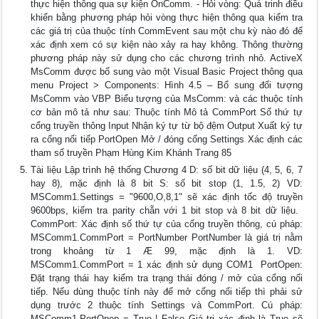
thực hiện thông qua sự kiện OnComm. - Hỏi vòng: Quá trinh điều
khiển bằng phương pháp hỏi vòng thực hiện thông qua kiểm tra
các giá trị của thuộc tính CommEvent sau một chu kỳ nào đó để
xác định xem có sự kiện nào xảy ra hay không. Thông thường
phương pháp này sử dụng cho các chương trình nhỏ. ActiveX
MsComm được bổ sung vào một Visual Basic Project thông qua
menu Project > Components: Hình 4.5 – Bổ sung đối tượng
MsComm vào VBP Biểu tượng của MsComm: và các thuộc tính
cơ bản mô tả như sau: Thuộc tính Mô tả CommPort Số thứ tự
cổng truyền thông Input Nhận ký tự từ bộ đệm Output Xuất ký tự
ra cổng nối tiếp PortOpen Mở / đóng cổng Settings Xác định các
tham số truyền Phạm Hùng Kim Khánh Trang 85
Tài liệu Lập trình hệ thống Chương 4 D: số bit dữ liệu (4, 5, 6, 7
hay 8), mặc định là 8 bit S: số bit stop (1, 1.5, 2) VD:
MSComm1.Settings = "9600,O,8,1" sẽ xác định tốc độ truyền
9600bps, kiểm tra parity chẵn với 1 bit stop và 8 bit dữ liệu. 
CommPort: Xác định số thứ tự của cổng truyền thông, cú pháp:
MSComm1.CommPort = PortNumber PortNumber là giá trị nằm
trong khoảng từ 1 Æ 99, mặc định là 1. VD:
MSComm1.CommPort = 1 xác định sử dụng COM1  PortOpen:
Đặt trạng thái hay kiểm tra trạng thái đóng / mở của cổng nối
tiếp. Nếu dùng thuộc tính này để mở cổng nối tiếp thì phải sử
dụng trước 2 thuộc tính Settings và CommPort. Cú pháp:
MSComm1.PortOpen = True | False Giá trị xác định là True sẽ