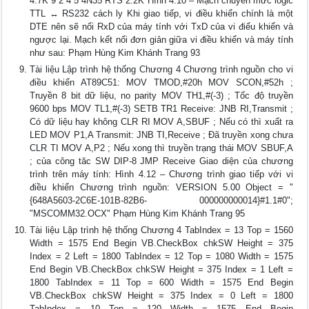
4.7K 9 2 4 5 4N35 RTS 2.2K Hình 4.10 – Mạch chuyển mức logic
TTL ↔ RS232 cách ly Khi giao tiếp, vi điều khiển chính là một
DTE nên sẽ nối RxD của máy tính với TxD của vi điếu khiển và
ngược lại. Mạch kết nối đơn giản giữa vi điều khiển và máy tính
như sau: Phạm Hùng Kim Khánh Trang 93
Tài liệu Lập trình hệ thống Chương 4 Chương trình nguồn cho vi
điều khiển AT89C51: MOV TMOD,#20h MOV SCON,#52h ;
Truyền 8 bit dữ liệu, no parity MOV TH1,#(-3) ; Tốc độ truyền
9600 bps MOV TL1,#(-3) SETB TR1 Receive: JNB RI,Transmit ;
Có dữ liệu hay không CLR RI MOV A,SBUF ; Nếu có thì xuất ra
LED MOV P1,A Transmit: JNB TI,Receive ; Đã truyền xong chưa
CLR TI MOV A,P2 ; Nếu xong thì truyền trạng thái MOV SBUF,A
; của công tăc SW DIP-8 JMP Receive Giao diện của chương
trình trên máy tính: Hình 4.12 – Chương trình giao tiếp với vi
điều khiển Chương trình nguồn: VERSION 5.00 Object = "
{648A5603-2C6E-101B-82B6- 000000000014}#1.1#0";
"MSCOMM32.OCX" Phạm Hùng Kim Khánh Trang 95
Tài liệu Lập trình hệ thống Chương 4 TabIndex = 13 Top = 1560
Width = 1575 End Begin VB.CheckBox chkSW Height = 375
Index = 2 Left = 1800 TabIndex = 12 Top = 1080 Width = 1575
End Begin VB.CheckBox chkSW Height = 375 Index = 1 Left =
1800 TabIndex = 11 Top = 600 Width = 1575 End Begin
VB.CheckBox chkSW Height = 375 Index = 0 Left = 1800
TabIndex = 10 Top = 120 Width = 1575 End Begin