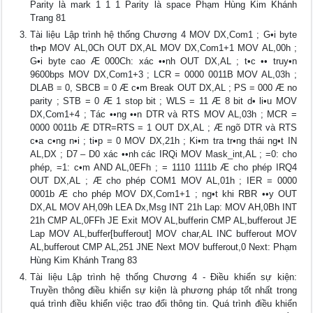
Parity là mark 1 1 1 Parity là space Phạm Hùng Kim Khánh
Trang 81
Tài liệu Lập trình hệ thống Chương 4 MOV DX,Com1 ; G•i byte
th•p MOV AL,0Ch OUT DX,AL MOV DX,Com1+1 MOV AL,00h ;
G•i byte cao Æ 000Ch: xác ••nh OUT DX,AL ; t•c •• truy•n
9600bps MOV DX,Com1+3 ; LCR = 0000 0011B MOV AL,03h ;
DLAB = 0, SBCB = 0 Æ c•m Break OUT DX,AL ; PS = 000 Æ no
parity ; STB = 0 Æ 1 stop bit ; WLS = 11 Æ 8 bit d• li•u MOV
DX,Com1+4 ; Tác ••ng ••n DTR và RTS MOV AL,03h ; MCR =
0000 0011b Æ DTR=RTS = 1 OUT DX,AL ; Æ ngõ DTR và RTS
c•a c•ng n•i ; ti•p = 0 MOV DX,21h ; Ki•m tra tr•ng thái ng•t IN
AL,DX ; D7 – D0 xác ••nh các IRQi MOV Mask_int,AL ; =0: cho
phép, =1: c•m AND AL,0EFh ; = 1110 1111b Æ cho phép IRQ4
OUT DX,AL ; Æ cho phép COM1 MOV AL,01h ; IER = 0000
0001b Æ cho phép MOV DX,Com1+1 ; ng•t khi RBR ••y OUT
DX,AL MOV AH,09h LEA Dx,Msg INT 21h Lap: MOV AH,0Bh INT
21h CMP AL,0FFh JE Exit MOV AL,bufferin CMP AL,bufferout JE
Lap MOV AL,buffer[bufferout] MOV char,AL INC bufferout MOV
AL,bufferout CMP AL,251 JNE Next MOV bufferout,0 Next: Phạm
Hùng Kim Khánh Trang 83
Tài liệu Lập trình hệ thống Chương 4 - Điều khiển sự kiện:
Truyền thông điều khiển sự kiện là phương pháp tốt nhất trong
quá trình điều khiển việc trao đổi thông tin. Quá trình điều khiển