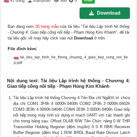
Free
41 trang
thamphan
988
0
Download
Bạn đang xem
20 trang mẫu
của tài liệu
"Tài liệu Lập trình hệ thống
- Chương 4: Giao tiếp cống nối tiếp - Phạm Hùng Kim Khánh"
, để tải
tài liệu gốc về máy hãy click vào nút
Download
ở trên.
File đính kèm:
tai_lieu_lap_trinh_he_thong_chuong_4_giao_tiep_cong_noi_tie
p.pdf
Nội dung text: Tài liệu Lập trình hệ thống - Chương 4:
Giao tiếp cống nối tiếp - Phạm Hùng Kim Khánh
Tài liệu Lập trình hệ thống Chương 4 Tên Địa chỉ NgắtVị trí chứa
địa chỉ COM1 3F8h 4 0000h:0400h COM2 2F8h 3 0000h:0402h
COM3 3E8h 4 0000h:0404h COM4 2E8h 3 0000h:0406h Giao tiếp
nối tiếp trong máy tính sử dụng vi mạch UART với các thanh ghi
cho trong bảng sau: Offset DLAB R/W Tên Chức năng 0 W THR
Transmitter Holding Register (đệm truyền) 0 0 R RBR Receiver
Buffer Register (đệm thu) 1 R/W BRDL Baud Rate Divisor Latch