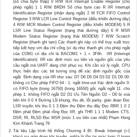
(số chia byte thấp) 0 R/W IER Interrupt Enable Register (cho
phép ngắt) 1 1 R/W BRDH Số chia byte cao R IIR Interrupt
Identification Register (nhận dạng ngắt) 2 W FCR FIFO Control
Register 3 R/W LCR Line Control Register (điều khiển đường dây)
4 R/W MCR Modem Control Register (điều khiển MODEM) 5 R
LSR Line Status Register (trạng thái đường dây) 6 R MSR
Modem Status Register (trạng thái MODEM) 7 R/W Scratch
Register (thanh ghi tạm) Các thanh ghi này có thể truy xuất trực
tiếp kết hợp với địa chỉ cổng (ví dụ như thanh ghi cho phép ngắt
của COM1 có địa chỉ là BACOM1 + 1 = 3F9h.  IIR (Interrupt
Identification): IIR xác định mức ưu tiên và nguồn gốc của yêu
cầu ngắt mà UART đang chờ phục vụ. Khi cần xử lý ngắt, CPU
thực hiện đọc các bit tương ứng để xác định nguồn gốc của
ngắt. Định dạng của IIR như sau: D7 D6 D5 D4 D3 D2 D1 D0 00:
không có Cho phép FIFO 64 - 1: ngắt time-out Xác định nguồn 0:
có FIFO byte (trong 16750) (trong 16550) gốc ngắt ngắt 11: cho
phép 1: không FIFO ngắt D2 D1 Ưu Tên Nguồn D2 – D0 bị xoá
tiên khi 0 0 4 Đường Lỗi khung, thu đè, lỗi parity, gián đoạn Đọc
LSR truyền khi thu 0 1 3 Đệm thu Đệm thu đầy Đọc RBR 1 0 2
Đệm phát Đệm phát rỗng Đọc IIR, ghi THR 1 1 1 Modem CTS,
DSR, RI, RLSD Đọc MSR (mức 1 ưu tiên cao nhất) Phạm Hùng
Kim Khánh Trang 79
Tài liệu Lập trình hệ thống Chương 4 BI: Break Interrupt (=1
khicó sự gián đoạn khi truyền, nghĩa là tồn tại mức logic 0 trong