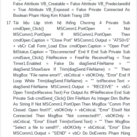
False Attribute VB_Creatable = False Attribute VB_PredeclaredId
= True Attribute VB_Exposed = False Private Connected As
Boolean Phạm Hùng Kim Khánh Trang 109
Tài liệu Lập trình hệ thống Chương 4 Private Sub
cmdOpen_Click() MSComm1.PortOpen = Not
MSComm1.PortOpen If MSComm1.PortOpen Then
cmdOpen.Caption = "Close Port" MSComm1.Output = "ATS0=5"
+ vbCr Call Form_Load Else cmdOpen.Caption = "Open Port"
lblStatus.Caption = "Disconnected" End If End Sub Private Sub
cmdSave_Click() FileReceive = FreeFile ReceiveFlag = True
Timer1.Enabled = False Do diagSend.FileName = ""
diagSend.ShowSave If Trim(diagSend.FileName) = "" Then
MsgBox "File name error!!", vbCritical + vbOKOnly, "Error" End If
Loop While Trim(diagSend.FileName) = "" txtReceive.Text =
diagSend.FileName MSComm1.Output = "RECEIVE" + vbCr
Open Trim(txtReceive.Text) For Output As #FileReceive End Sub
Private Sub cmdSend_Click() Dim FileNum As Integer Dim Buffer
As String If Not MSComm1.PortOpen Then MsgBox "Comm Port
Closed. Open first!!!", vbOKOnly + vbCritical, "Error" ElseIf Not
Connected Then MsgBox "Not connected!!!", vbOKOnly +
vbCritical, "Error" ElseIf Trim(txtSend.Text) = "" Then MsgBox
"Select a file to send!!!", vbOKOnly + vbCritical, "Error" Else
MSComm1.Output = "SEND" + vbCr Do DoEvents Phạm Hùng