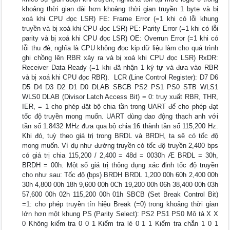
khoảng thời gian dài hơn khoảng thời gian truyền 1 byte và bị
xoá khi CPU đọc LSR) FE: Frame Error (=1 khi có lỗi khung
truyền và bị xoá khi CPU đọc LSR) PE: Parity Error (=1 khi có lỗi
parity và bị xoá khi CPU đọc LSR) OE: Overrun Error (=1 khi có
lỗi thu đè, nghĩa là CPU không đọc kịp dữ liệu làm cho quá trình
ghi chồng lên RBR xảy ra và bị xoá khi CPU đọc LSR) RxDR:
Receiver Data Ready (=1 khi đã nhận 1 ký tự và đưa vào RBR
và bị xoá khi CPU đọc RBR).  LCR (Line Control Register): D7 D6
D5 D4 D3 D2 D1 D0 DLAB SBCB PS2 PS1 PS0 STB WLS1
WLS0 DLAB (Divisor Latch Access Bit) = 0: truy xuất RBR, THR,
IER, = 1 cho phép đặt bộ chia tần trong UART để cho phép đạt
tốc độ truyền mong muốn. UART dùng dao động thạch anh với
tần số 1.8432 MHz đưa qua bộ chia 16 thành tần số 115,200 Hz.
Khi đó, tuỳ theo giá trị trong BRDL và BRDH, ta sẽ có tốc độ
mong muốn. Ví dụ như đường truyền có tốc độ truyền 2,400 bps
có giá trị chia 115,200 / 2,400 = 48d = 0030h Æ BRDL = 30h,
BRDH = 00h. Một số giá trị thông dụng xác định tốc độ truyền
cho như sau: Tốc độ (bps) BRDH BRDL 1,200 00h 60h 2,400 00h
30h 4,800 00h 18h 9,600 00h 0Ch 19,200 00h 06h 38,400 00h 03h
57,600 00h 02h 115,200 00h 01h SBCB (Set Break Control Bit)
=1: cho phép truyền tín hiệu Break (=0) trong khoảng thời gian
lớn hơn một khung PS (Parity Select): PS2 PS1 PS0 Mô tả X X
0 Không kiểm tra 0 0 1 Kiểm tra lẻ 0 1 1 Kiểm tra chẵn 1 0 1