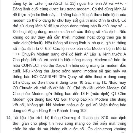
bằng ký tự Enter (mã ASCII là 13) ngoại trừ lệnh A/ và +++. -
Dòng lệnh cuối cùng được lưu trong modem. Có thể dùng lệnh A/
để thực hiện lại lệnh này. - Thông báo kết quả thực hiện lệnh của
modem có thể ở dạng từ chữ hay số( giá trị mặc định là chữ). Có
thể sử dụng lệnh V để lựa chọn dạng thông báo là chữ hay số. -
Để hoạt động đúng, modem cần có các thông số xác định. Nếu
không có sự thay đổi cần thiết, modem hoạt động theo giá trị
mặc định(default). Nếu thông số trong lệnh bị bỏ qua, giá trị thông
số mặc định là 0. 6.2. Các lệnh cơ bản của Modem Lệnh Mô tả
+++ Chuyển Modem sang chế độ lệnh A/ Lặp lại lệnh trước A
Cho phép kết nối và phát tín hiệu sóng mang. Modem sẽ báo tín
hiệu CONNECT nếu thu được tín hiêu sóng mang từ modem đầu
cuối. Nếu không thu được sóng mang, modem sẽ gác máy và
thông báo NO CARRIER DPn Quay số điện thoại n dạng xung
DTn Quay số điện thoại n dạng tone H0 Gác máy H1 Nhấc máy
O0 Chuyển về chế độ dữ liệu O1 Chế độ điều chỉnh Modem Q0
Cho phép Modem gởi thông báo đến DTE (mặc định) Q1 Cấm
Modem gởi thông báo Q2 Gởi thông báo khi Modem chủ động
kết nối, không gởi khi Modem nhận cuộc gọi V0 Nhận thông báo
dạng số Phạm Hùng Kim Khánh Trang 103
Tài liệu Lập trình hệ thống Chương 4 Thanh ghi S10: xác định
thời gian cho phép tín hiệu sóng mang có thể biến mất trong
chốc lát nào đó mà không cắt cuộc nối. Ổn định trong khoảng