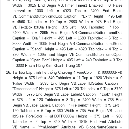
Width = 3015 End Begin VB.Timer Timer1 Enabled = 0 'False
Interval = 1000 Left = 4920 Top = 2400 End Begin
VB.CommandButton cmdExit Caption = "Exit" Height = 495 Left
= 4560 TabIndex = 10 Top = 2880 Width = 975 End Begin
VB.TextBox txtDial Height = 375 Left = 960 TabIndex = 7 Top =
2400 Width = 2895 End Begin VB.CommandButton cmdDial
Caption = "Dial" Height = 495 Left = 1680 TabIndex = 5 Top =
3000 Width = 1095 End Begin VB.CommandButton cmdSend
Caption = "Send" Height = 495 Left = 4320 TabIndex = 4 Top =
720 Width = 1095 End Begin VB.CommandButton cmdOpen
Caption = "Open Port" Height = 495 Left = 240 TabIndex = 3 Top
= 3000 Phạm Hùng Kim Khánh Trang 107
Tài liệu Lập trình hệ thống Chương 4 ForeColor = &H000000FF&
Height = 375 Left = 840 TabIndex = 11 Top = 1920 Visible = 0
'False Width = 2895 End Begin VB.Label lblStatus Caption =
"Disconnected" Height = 375 Left = 120 TabIndex = 9 Top = 3720
Width = 5775 End Begin VB.Label Label2 Caption = "Dial:" Height
= 375 Left = 120 TabIndex = 8 Top = 2400 Width = 735 End
Begin VB.Label Label1 Caption = "File send:" Height = 375 Left =
120 TabIndex = 6 Top = 360 Width = 735 End Begin VB.Label
lblSize ForeColor = &H00FF0000& Height = 375 Left = 960
TabIndex = 2 Top = 840 Width = 1815 End End Attribute
VB_Name = "frmModem" Attribute VB_GlobalNameSpace =