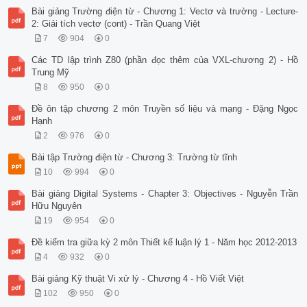
Bài giảng Trường điện từ - Chương 1: Vectơ và trường - Lecture-
2: Giải tích vectơ (cont) - Trần Quang Việt
7
904
0
Các TD lập trình Z80 (phần đọc thêm của VXL-chương 2) - Hồ
Trung Mỹ
8
950
0
Đề ôn tập chương 2 môn Truyền số liệu và mạng - Đặng Ngọc
Hạnh
2
976
0
Bài tập Trường điện từ - Chương 3: Trường từ tĩnh
10
994
0
Bài giảng Digital Systems - Chapter 3: Objectives - Nguyễn Trần
Hữu Nguyên
19
954
0
Đề kiểm tra giữa kỳ 2 môn Thiết kế luận lý 1 - Năm học 2012-2013
4
932
0
Bài giảng Kỹ thuật Vi xử lý - Chương 4 - Hồ Viết Việt
102
950
0