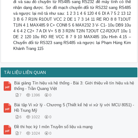
đi và sau đó chuyển từ RS485 sang RS232 để máy tính có thể
nhận dạng được. Sơ đồ mạch chuyển đổi từ RS232 sang RS485
và ngược lại mô tả như sau: 1 2 3 1 4 6 120 4 6 DI A 7 5 2 13 12
3 B 6 7 R1IN R1OUT VCC 2 DE 1 7 3 14 11 RE RO 8 8 T1OUT
T1IN 4 1 MAX485 9 C+ CON8 5 6 MAX232 3 V- C1- 10u DB9 10u
4 6 4 2 C2+ 7 A DI V+ 5 B 3 R2IN T2IN T2OUT C2-R2OUT 10u 1
DE 2 120 10u RO RE VCC 8 7 9 10 MAX485 10u Hình 4.15 –
Chuyển đổi từ RS323 sang RS485 và ngược lại Phạm Hùng Kim
Khánh Trang 115
TÀI LIỆU LIÊN QUAN
Bài giảng Tín hiệu và hệ thống - Bài 3: Giới thiệu về tín hiệu và hệ
thống - Trần Quang Việt
7
1396
0
Bài tập Vi xử lý - Chương 5 (Thiết kế hệ vi xử lý với MCU 8051) -
Hồ Trung Mỹ
6
1022
0
Đề thi học kỳ I môn Truyền số liệu và mạng
7
1024
0