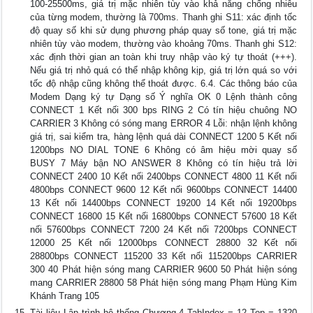
100-25500ms, giá trị mặc nhiên tùy vào khả năng chống nhiễu
của từng modem, thường là 700ms. Thanh ghi S11: xác định tốc
độ quay số khi sử dụng phương pháp quay số tone, giá trị mặc
nhiên tùy vào modem, thường vào khoảng 70ms. Thanh ghi S12:
xác định thời gian an toàn khi truy nhập vào ký tự thoát (+++).
Nếu giá trị nhỏ quá có thể nhập không kịp, giá trị lớn quá so với
tốc độ nhập cũng không thể thoát được. 6.4. Các thông báo của
Modem Dạng ký tự Dạng số Ý nghĩa OK 0 Lệnh thành công
CONNECT 1 Kết nối 300 bps RING 2 Có tín hiệu chuông NO
CARRIER 3 Không có sóng mang ERROR 4 Lỗi: nhận lệnh không
giá trị, sai kiểm tra, hàng lệnh quá dài CONNECT 1200 5 Kết nối
1200bps NO DIAL TONE 6 Không có âm hiệu mời quay số
BUSY 7 Máy bận NO ANSWER 8 Không có tín hiệu trả lời
CONNECT 2400 10 Kết nối 2400bps CONNECT 4800 11 Kết nối
4800bps CONNECT 9600 12 Kết nối 9600bps CONNECT 14400
13 Kết nối 14400bps CONNECT 19200 14 Kết nối 19200bps
CONNECT 16800 15 Kết nối 16800bps CONNECT 57600 18 Kết
nối 57600bps CONNECT 7200 24 Kết nối 7200bps CONNECT
12000 25 Kết nối 12000bps CONNECT 28800 32 Kết nối
28800bps CONNECT 115200 33 Kết nối 115200bps CARRIER
300 40 Phát hiện sóng mang CARRIER 9600 50 Phát hiện sóng
mang CARRIER 28800 58 Phát hiện sóng mang Phạm Hùng Kim
Khánh Trang 105
Tài liệu Lập trình hệ thống Chương 4 TabIndex = 12 Top = 1320