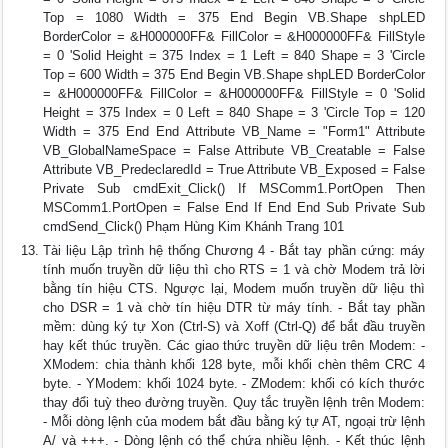
Top = 1080 Width = 375 End Begin VB.Shape shpLED
BorderColor = &H000000FF& FillColor = &H000000FF& FillStyle
= 0 'Solid Height = 375 Index = 1 Left = 840 Shape = 3 'Circle
Top = 600 Width = 375 End Begin VB.Shape shpLED BorderColor
= &H000000FF& FillColor = &H000000FF& FillStyle = 0 'Solid
Height = 375 Index = 0 Left = 840 Shape = 3 'Circle Top = 120
Width = 375 End End Attribute VB_Name = "Form1" Attribute
VB_GlobalNameSpace = False Attribute VB_Creatable = False
Attribute VB_PredeclaredId = True Attribute VB_Exposed = False
Private Sub cmdExit_Click() If MSComm1.PortOpen Then
MSComm1.PortOpen = False End If End End Sub Private Sub
cmdSend_Click() Phạm Hùng Kim Khánh Trang 101
Tài liệu Lập trình hệ thống Chương 4 - Bắt tay phần cứng: máy
tính muốn truyền dữ liệu thì cho RTS = 1 và chờ Modem trả lời
bằng tín hiệu CTS. Ngược lại, Modem muốn truyền dữ liệu thì
cho DSR = 1 và chờ tín hiệu DTR từ máy tính. - Bắt tay phần
mềm: dùng ký tự Xon (Ctrl-S) và Xoff (Ctrl-Q) để bắt đầu truyền
hay kết thúc truyền. Các giao thức truyền dữ liệu trên Modem: -
XModem: chia thành khối 128 byte, mỗi khối chèn thêm CRC 4
byte. - YModem: khối 1024 byte. - ZModem: khối có kích thước
thay đổi tuỳ theo đường truyền. Quy tắc truyền lệnh trên Modem:
- Mỗi dòng lệnh của modem bắt đầu bằng ký tự AT, ngoại trừ lệnh
A/ và +++. - Dòng lệnh có thể chứa nhiều lệnh. - Kết thúc lệnh