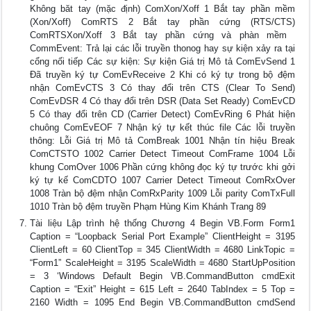
Không băt tay (mặc định) ComXon/Xoff 1 Bắt tay phần mềm
(Xon/Xoff) ComRTS 2 Bắt tay phần cứng (RTS/CTS)
ComRTSXon/Xoff 3 Bắt tay phần cứng và phàn mềm 
CommEvent: Trả lại các lỗi truyền thonog hay sự kiện xảy ra tại
cổng nối tiếp Các sự kiện: Sự kiện Giá trị Mô tả ComEvSend 1
Đã truyền ký tự ComEvReceive 2 Khi có ký tự trong bộ đệm
nhận ComEvCTS 3 Có thay đổi trên CTS (Clear To Send)
ComEvDSR 4 Có thay đổi trên DSR (Data Set Ready) ComEvCD
5 Có thay đổi trên CD (Carrier Detect) ComEvRing 6 Phát hiện
chuông ComEvEOF 7 Nhận ký tự kết thúc file Các lỗi truyền
thông: Lỗi Giá trị Mô tả ComBreak 1001 Nhận tín hiệu Break
ComCTSTO 1002 Carrier Detect Timeout ComFrame 1004 Lỗi
khung ComOver 1006 Phần cứng không đọc ký tự trước khi gởi
ký tự kế ComCDTO 1007 Carrier Detect Timeout ComRxOver
1008 Tràn bộ đệm nhận ComRxParity 1009 Lỗi parity ComTxFull
1010 Tràn bộ đệm truyền Phạm Hùng Kim Khánh Trang 89
Tài liệu Lập trình hệ thống Chương 4 Begin VB.Form Form1
Caption = “Loopback Serial Port Example” ClientHeight = 3195
ClientLeft = 60 ClientTop = 345 ClientWidth = 4680 LinkTopic =
“Form1” ScaleHeight = 3195 ScaleWidth = 4680 StartUpPosition
= 3 ‘Windows Default Begin VB.CommandButton cmdExit
Caption = “Exit” Height = 615 Left = 2640 TabIndex = 5 Top =
2160 Width = 1095 End Begin VB.CommandButton cmdSend