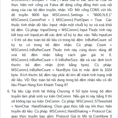
thực hiện mở cổng và False để đóng cổng đồng thời xoá nội
dung của các bộ đệm truyền, nhận. VD: Mở cổng COM1 với tốc
độ truyền 9600 bps MSComm1.Settings = "9600,N,8,1"
MSComm1.CommPort = 1 MSComm1.PortOpen = True  Các
thuộc tính nhận dữ liệu: Input: nhận một chuỗi ký tự và xoá khỏi
bộ đệm. Cú pháp: InputString = MSComm1.Input Thuộc tính này
kết hợp với InputLen để xác định số ký tự đọc vào. Nếu InputLen
= 0 thì sẽ đọc toàn bộ dữ liệu có trong bộ đệm. InBufferCount: số
ký tự có trong bộ đệm nhận. Cú pháp: Count =
MSComm1.InBufferCount Thuộc tính này cùng dược dùng để
xoá bộ đệm nhận bắng cách gán giá trị 0.
MSComm1.InBufferCount = 0 InBufferSize: đặt và xác định kích
thước bộ đệm nhận (tính bằng byte). Cú pháp:
MSComm1.InBufferCount = NumByte Giá trị măc định là 1024
byte. Kích thước bộ đệm này phải đủ lớn để tránh tình trạng mất
dữ liệu. VD: Đọc toàn bộ nội dung trong bộ đệm nhận nếu có dữ
liệu Phạm Hùng Kim Khánh Trang 87
Tài liệu Lập trình hệ thống Chương 4 Số byte trong bộ đệm
truyền làm phát sinh sự kiện OnComm. Nếu giá trị này bằng 0 thì
sẽ không tạo sự kiện OnComm. Cú pháp: MSComm1.SThreshold
= NumChar  HandShaking: Chọn giao thức bắt tay khi thực hiện
truyền dữ liệu. Cú pháp: MSComm1.HandShaking = Protocol Các
giao thức truyền bao gồm: Protocol Giá trị Mô tả ComNone 0