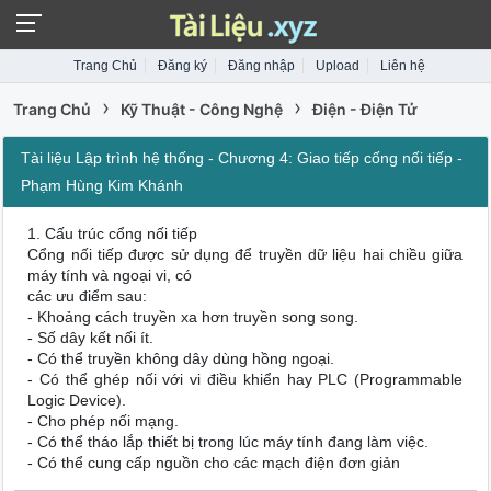
Trang Chủ
Đăng ký
Đăng nhập
Upload
Liên hệ
›
›
Trang Chủ
Kỹ Thuật - Công Nghệ
Điện - Điện Tử
Tài liệu Lập trình hệ thống - Chương 4: Giao tiếp cống nối tiếp -
Phạm Hùng Kim Khánh
1. Cấu trúc cổng nối tiếp
Cổng nối tiếp được sử dụng để truyền dữ liệu hai chiều giữa
máy tính và ngoại vi, có
các ưu điểm sau:
- Khoảng cách truyền xa hơn truyền song song.
- Số dây kết nối ít.
- Có thể truyền không dây dùng hồng ngoại.
- Có thể ghép nối với vi điều khiển hay PLC (Programmable
Logic Device).
- Cho phép nối mạng.
- Có thể tháo lắp thiết bị trong lúc máy tính đang làm việc.
- Có thể cung cấp nguồn cho các mạch điện đơn giản