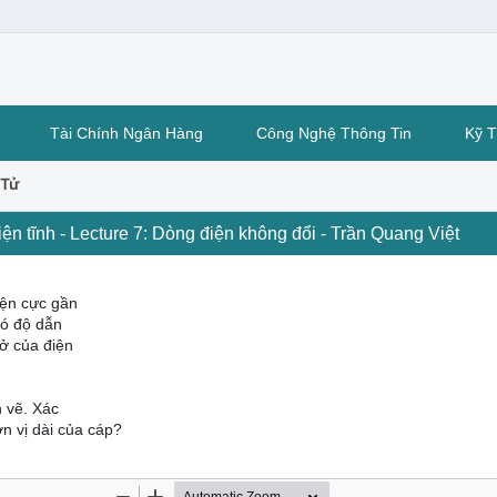
Tài Chính Ngân Hàng
Công Nghệ Thông Tin
Kỹ 
 Tử
n tĩnh - Lecture 7: Dòng điện không đổi - Trần Quang Việt
điện cực gần
có độ dẫn
rở của điện
h vẽ. Xác
ơn vị dài của cáp?