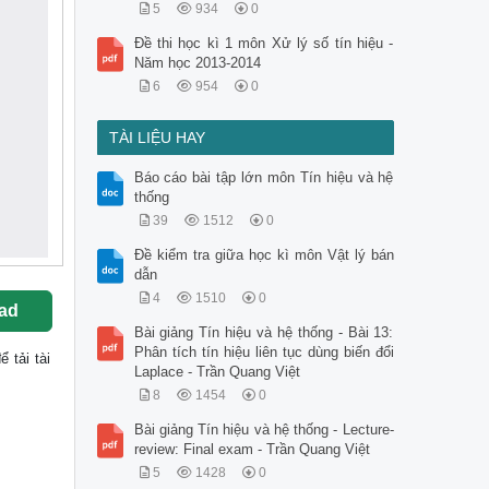
5
934
0
Đề thi học kì 1 môn Xử lý số tín hiệu -
Năm học 2013-2014
6
954
0
TÀI LIỆU HAY
Báo cáo bài tập lớn môn Tín hiệu và hệ
thống
39
1512
0
Đề kiểm tra giữa học kì môn Vật lý bán
dẫn
4
1510
0
ad
Bài giảng Tín hiệu và hệ thống - Bài 13:
Phân tích tín hiệu liên tục dùng biến đổi
để tải tài
Laplace - Trần Quang Việt
8
1454
0
Bài giảng Tín hiệu và hệ thống - Lecture-
review: Final exam - Trần Quang Việt
5
1428
0