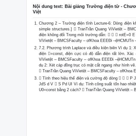
Nội dung text: Bài giảng Trường điện từ - Chươ
Việt
Chương 2 – Trường điện tĩnh Lecture-6: Dòng điện khô
simple structures.]  TranTrần Quang ViVietệt –
điện không đổi Trong môi trường dẫn:    rotE=0 
ViVietệt – BMCSFaculty – ofKhoa EEEĐi –ệHCMUTn 
7.2. Phương trình Laplace và điều kiện biên Ví dụ 1: X
điện =const, điện cực có độ dẫn điện rất lớn. Xác 
ViVietệt – BMCSFaculty – ofKhoa EEEĐi –ệHCMUTn –
dụ 2: Xét cáp đồng trục có mặt cắt ngang như hình vẽ.
 TranTrần Quang ViVietệt – BMCSFaculty – ofKho
 Tính theo hiệu thế điện và cường độ dòng    P J 
JdS d V  S Pd UI Ví dụ: Tính công suất tổn hao nhiệt 
U0=const bằng 2 cách?  TranTrần Quang ViVietệt 