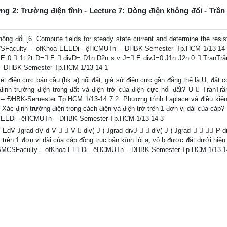
ng 2: Trường điện tĩnh - Lecture 7: Dòng điện không đổi - Trầ
ng đổi [6. Compute fields for steady state current and determine the resis
 BMCSFaculty – ofKhoa EEEĐi –ệHCMUTn – ĐHBK-Semester Tp.HCM 1/13-14
E E 0  1t 2t D= E  divD= D1n D2n s v J= E divJ=0 J1n J2n 0  TranTr
– ĐHBK-Semester Tp.HCM 1/13-14 1
ét điện cực bán cầu (bk a) nối đất, giả sử điện cực gần đẳng thế là U, đất 
định trường điện trong đất và điện trở của điện cực nối đất? U  TranTr
 ĐHBK-Semester Tp.HCM 1/13-14 7.2. Phương trình Laplace và điều kiện
 Xác định trường điện trong cách điện và điện trở trên 1 đơn vị dài của cáp?
a EEEĐi –ệHCMUTn – ĐHBK-Semester Tp.HCM 1/13-14 3
EdV Jgrad dV d V   V  div( J ) Jgrad divJ   div( J ) Jgrad    P di
trên 1 đơn vị dài của cáp đồng trục bán kính lỏi a, vỏ b được đặt dưới hiệu
– BMCSFaculty – ofKhoa EEEĐi –ệHCMUTn – ĐHBK-Semester Tp.HCM 1/13-1