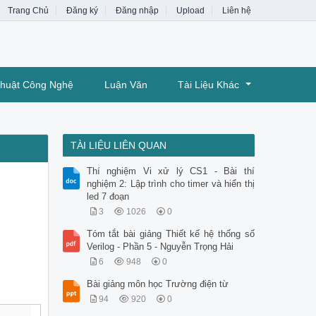
Trang Chủ
Đăng ký
Đăng nhập
Upload
Liên hệ
Thuật Công Nghệ
Luận Văn
Tài Liệu Khác
TÀI LIỆU LIÊN QUAN
Thí nghiệm Vi xử lý CS1 - Bài thí
nghiệm 2: Lập trình cho timer và hiển thị
led 7 đoạn
3
1026
0
Tóm tắt bài giảng Thiết kế hệ thống số
Verilog - Phần 5 - Nguyễn Trọng Hải
6
948
0
Bài giảng môn học Trường điện từ
94
920
0