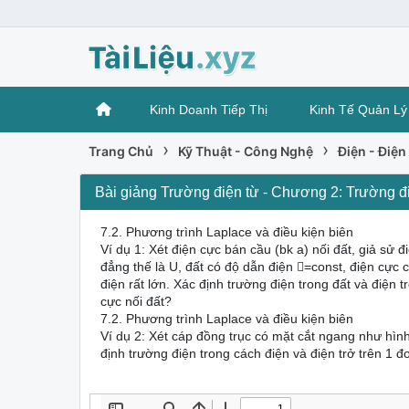
Kinh Doanh Tiếp Thị
Kinh Tế Quản Lý
›
›
Trang Chủ
Kỹ Thuật - Công Nghệ
Điện - Điện
Bài giảng Trường điện từ - Chương 2: Trường điệ
7.2. Phương trình Laplace và điều kiện biên
Ví dụ 1: Xét điện cực bán cầu (bk a) nối đất, giả sử 
đẳng thế là U, đất có độ dẫn điện =const, điện cực 
điện rất lớn. Xác định trường điện trong đất và điện t
cực nối đất?
7.2. Phương trình Laplace và điều kiện biên
Ví dụ 2: Xét cáp đồng trục có mặt cắt ngang như hìn
định trường điện trong cách điện và điện trở trên 1 đ