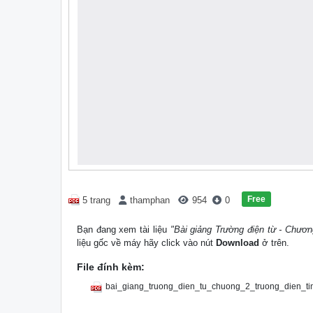
Free
5 trang
thamphan
954
0
Bạn đang xem tài liệu
"Bài giảng Trường điện từ - Chươn
liệu gốc về máy hãy click vào nút
Download
ở trên.
File đính kèm:
bai_giang_truong_dien_tu_chuong_2_truong_dien_tin