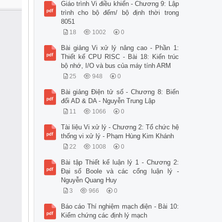
Giáo trình Vi điều khiển - Chương 9: Lập
trình cho bộ đếm/ bộ định thời trong
8051
18
1002
0
Bài giảng Vi xử lý nâng cao - Phần 1:
Thiết kế CPU RISC - Bài 18: Kiến trúc
bộ nhớ, I/O và bus của máy tính ARM
25
948
0
Bài giảng Điện tử số - Chương 8: Biến
đổi AD & DA - Nguyễn Trung Lập
11
1066
0
Tài liệu Vi xử lý - Chương 2: Tổ chức hệ
thống vi xử lý - Phạm Hùng Kim Khánh
22
1008
0
Bài tập Thiết kế luận lý 1 - Chương 2:
Đại số Boole và các cổng luận lý -
Nguyễn Quang Huy
3
966
0
Báo cáo Thí nghiệm mạch điện - Bài 10:
Kiểm chứng các định lý mạch