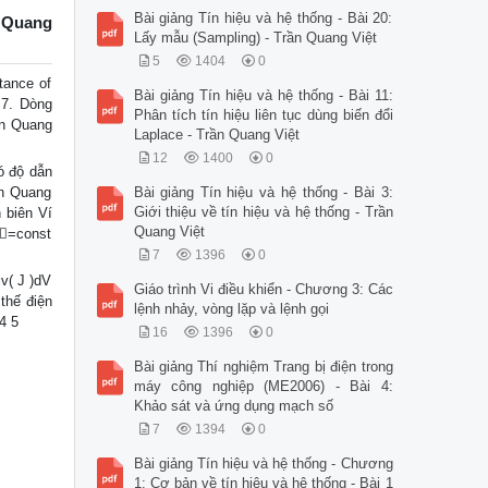
Bài giảng Tín hiệu và hệ thống - Bài 20:
n Quang
Lấy mẫu (Sampling) - Trần Quang Việt
5
1404
0
tance of
Bài giảng Tín hiệu và hệ thống - Bài 11:
 7. Dòng
Phân tích tín hiệu liên tục dùng biến đổi
ần Quang
Laplace - Trần Quang Việt
12
1400
0
có độ dẫn
ần Quang
Bài giảng Tín hiệu và hệ thống - Bài 3:
Giới thiệu về tín hiệu và hệ thống - Trần
 biên Ví
Quang Việt
 =const
7
1396
0
v( J )dV
Giáo trình Vi điều khiển - Chương 3: Các
 thế điện
lệnh nhảy, vòng lặp và lệnh gọi
4 5
16
1396
0
Bài giảng Thí nghiệm Trang bị điện trong
máy công nghiệp (ME2006) - Bài 4:
Khảo sát và ứng dụng mạch số
7
1394
0
Bài giảng Tín hiệu và hệ thống - Chương
1: Cơ bản về tín hiệu và hệ thống - Bài 1