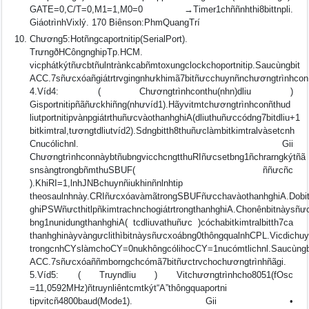
GATE=0,C/T=0,M1=1,M0=0 →Timer1chññnhthi8bittnpli.
GiáotrìnhVixlý. 170 Biênson:PhmQuangTrí
Chương5:Hotñngcaportnitip(SerialPort).
TrưngðHCôngnghipTp.HCM.
vicphátkýtñưcbtñulntrànkcabñmtoxungclockchoportnitip.Saucùngbit
ACC.7sñưcxóañgiátrtrvgingnhưkhimã7bitñưcchuynñnchươngtrìnhcon
4.Víd4: ( Chươngtrìnhconthu(nhn)dliu )
Gisportnitipñãñưckhiñng(nhưvíd1).Hãyvitmtchươngtrìnhconñthud
liutportnitipvànpgiátrthuñưcvàothanhghiA(dliuthuñưccódng7bitdliu+1
bitkimtral,tươngtdliutvíd2).Sdngbitth8thuñưclàmbitkimtralvàsetcnh
Cnucólichnl. Gii
ChươngtrìnhconnàybtñubngvicchcngtthuRIñưcsetbng1ñchrarngkýtñã
snsàngtrongbñmthuSBUF( ññưcñc
).KhiRI=1,lnhJNBchuynñiukhinñnlnhtip
theosaulnhnày.CRIñưcxóavàmãtrongSBUFñưcchavàothanhghiA.Dobit
ghiPSWñưcthitlpñkimtrachnchogiátrtrongthanhghiA.Chonênbitnàysñư
bng1nunidungthanhghiA( tcdliuvathuñưc )cóchabitkimtralbitth7ca
thanhghinàyvàngưclithìbitnàysñưcxoábng0thôngqualnhCPL.Vicdichuy
trongcnhCYslàmchoCY=0nukhôngcólihocCY=1nucómtlichnl.Saucùngb
ACC.7sñưcxóaññmborngchcómã7bitñưctrvchochươngtrìnhñãgi.
5.Víd5: ( Truyndliu ) Vitchươngtrìnhcho8051(fOsc
=11,0592MHz)ñtruynliêntcmtkýt“A”thôngquaportni
tipvitcñ4800baud(Mode1). Gii •