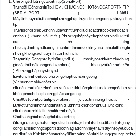
Chương5:Hotñngcaportnitip(SerialPort).
TrưngðHCôngnghipTp.HCM. CHƯƠNG5 HOTðNGCAPORTNITIP
(SERIALPORT ) I.MðU:
Máytínhtruyndliutheohaiphươngpháp:truyndliusongsongvàtruyndliuni
tip. •
Truynsongsong:Sdngnhiudâydnñtruyndliugiacácthitbcókhongcách
gnnhau ( khong vài mét ).Phươngphápnàychophéptruyndliuvitcñ
cao nh sdng
nhiudâydnñtruyndliuñngthinêntimtthiñimcóthtruynñưcnhiubitthôngtin
nhưngkhongcáchtruynthìcónhiuhnch. •
Truynnitip:Sdngmtdâydnñtruyndliu( mtdâyphátñivàmtdâythuv)
giacácthitbcókhongcáchxanhau( khongvàitrămméttrlên
).Phươngphápnàystruynd
liuvitcñchmhơn(soviphươngpháptruynsongsong
)vìchsdngmtdâydnñtruyn
dliunêntimtthiñimchcóthtruynñưcmtbitthôngtinnhưngkhongcáchtruynth
khôngbhnchnhưphươngphápsongsong.
Chip8051cómtportnitip(serialport )vicáctínhnăngnhưsau: •
Lưuý:trưnghpñctrưngthhaithìdliuthnhtskhôngbmtnuCPUñcxong
dliuthnhttrưckhidliuthhaiñưcnhnñyñ.
Cácthanhghichcnăngñcbitcaportnitip:
ðilưngñctrưngchotcñtruyndliunhanhhaychmlàtcñbaud(baudrate)hay
còngilàtnshotñngcaportnitipcóthlàgiátrcñnhhaythayñitùytheoyêucuca
ngưilptrình.Khichñtcñbaudthayñiñưcsdng,bñnhthi1cungcpxungclocktc