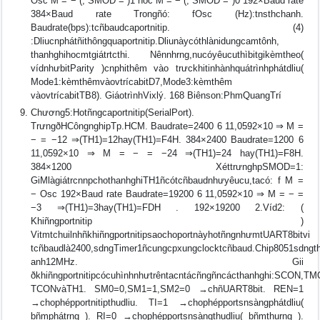
Osc M = − (, SMOD = )1 hoc M = − (, SMOD = )0 192×Baud rate
384×Baud rate Trongñó: fOsc (Hz):tnsthchanh.
Baudrate(bps):tcñbaudcaportnitip. (4)
:Dliucnphátñithôngquaportnitip.Dliunàycóthlànidungcamtônh,
thanhghihocmtgiátrtcthi. Nênnhrng,nucóyêucuthìbitgikèmtheo(
vídnhưbitParity )cnphithêm vào trưckhitinhànhquátrìnhphátdliu(
Mode1:kèmthêmvàovtrícabitD7,Mode3:kèmthêm
vàovtrícabitTB8). GiáotrìnhVixlý. 168 Biênson:PhmQuangTrí
Chương5:Hotñngcaportnitip(SerialPort).
TrưngðHCôngnghipTp.HCM. Baudrate=2400 6 11,0592×10 ⇒ M =
− = −12 ⇒(TH1)=12hay(TH1)=F4H. 384×2400 Baudrate=1200 6
11,0592×10 ⇒ M = − = −24 ⇒(TH1)=24 hay(TH1)=F8H.
384×1200 XéttrưnghpSMOD=1:
GiMlàgiátrcnnpchothanhghiTH1ñcótcñbaudnhưyêucu,tacó: f M =
− Osc 192×Baud rate Baudrate=19200 6 11,0592×10 ⇒ M = − =
−3 ⇒(TH1)=3hay(TH1)=FDH . 192×19200 2.Víd2: (
Khiñngportnitip )
VitmtchuilnhñkhiñngportnitipsaochoportnàyhotñngnhưmtUART8bitvi
tcñbaudlà2400,sdngTimer1ñcungcpxungclocktcñbaud.Chip8051sdngt
anh12MHz. Gii
ðkhiñngportnitipcócuhìnhnhưtrêntacntácñngñncácthanhghi:SCON,TM
TCONvàTH1. SM0=0,SM1=1,SM2=0 →chñUART8bit. REN=1
→chophépportnitipthudliu. TI=1 →chophépportsnsàngphátdliu(
bñmphátrng ). RI=0 →chophépportsnsàngthudliu( bñmthurng ).