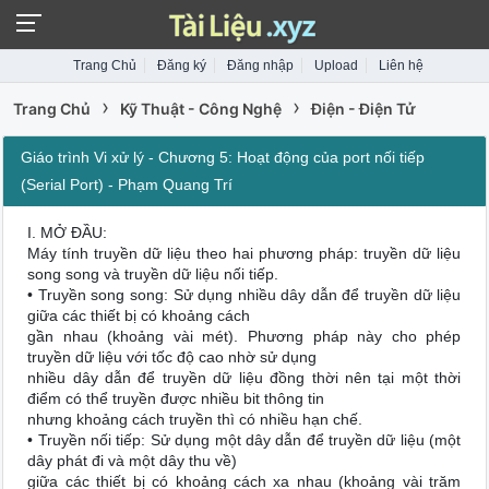
Trang Chủ
Đăng ký
Đăng nhập
Upload
Liên hệ
›
›
Trang Chủ
Kỹ Thuật - Công Nghệ
Điện - Điện Tử
Giáo trình Vi xử lý - Chương 5: Hoạt động của port nối tiếp
(Serial Port) - Phạm Quang Trí
I. MỞ ĐẦU:
Máy tính truyền dữ liệu theo hai phương pháp: truyền dữ liệu
song song và truyền dữ liệu nối tiếp.
• Truyền song song: Sử dụng nhiều dây dẫn để truyền dữ liệu
giữa các thiết bị có khoảng cách
gần nhau (khoảng vài mét). Phương pháp này cho phép
truyền dữ liệu với tốc độ cao nhờ sử dụng
nhiều dây dẫn để truyền dữ liệu đồng thời nên tại một thời
điểm có thể truyền được nhiều bit thông tin
nhưng khoảng cách truyền thì có nhiều hạn chế.
• Truyền nối tiếp: Sử dụng một dây dẫn để truyền dữ liệu (một
dây phát đi và một dây thu về)
giữa các thiết bị có khoảng cách xa nhau (khoảng vài trăm