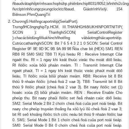
ñbaudvàtaphilptrìnhsaochophùhp.phiênbnchip8031/8052,bñnhthi2cũng
ñưclptrìnhñcungcpxungclocktcñbaud. GiáotrìnhVixlý. 154
Biênson:PhmQuangTrí
Chương5:Hotñngcaportnitip(SerialPort).
TrưngðHCôngnghipTp.HCM. III.THANHGHIðIUKHINPORTNITIP(
SCON ): ThanhghiSCON( SerialControlRegister
):chacácbitdùngññiukhinchñhotñng vàbáotrngtháicaportnitip.
CutrúccathanhghiSCON: Bit 7 6 5 4 3 2 1 0 SCON: Serial Control
Register 9F 9E 9D 9C 9B 9A 99 98 Ñòa chæ bit (HEX) SM1 REN
RB8 RI SM0 SM2 TB8 TI Kyù hieäu RI : Receive Interrupt Côø
ngaét thu. RI = 1 ngay khi keát thuùc vieäc thu moät döõ lieäu,
RI ñöôïc xoùa bôûi phaàn meàm. TI : Transmit Interrupt Côø
ngaét phaùt. TI = 1 ngay khi keát thuùc vieäc phaùt moät döõ
lieäu, TI ñöôïc xoùa bôûi phaàn meàm. RB8: Receive bit 8 Bit
thöù 9 nhaän ñöôïc (cheá ñoä 2 vaø 3). TB8: Transmit bit 8 Bit
thöù 9 ñöôïc phaùt (cheá ñoä 2 vaø 3). Bit naøy ñöôïc set (1)
hoaëc xoùa (0) bôûi phaàn meàm. REN : Receive Enable Cho
pheùp thu. Bit naøy phaûi ñöôïc set ñeå nhaän caùc döõ lieäu.
SM2: Serial Mode 2 Bit 2 choïn cheá ñoä cuûa port noái tieáp. Bit
naøy cho pheùp truyeàn thoâng ña xöû lyù ôû cheá ñoä 2 vaø 3;
bit RI seõ khoâng ñöôïc tích cöïc neáu bit thöù 9 nhaän ñöôïc laø
0. SM1: Serial Mode 1 Bit 1 choïn cheá ñoä cuûa port noái tieáp.
SM0: Serial Mode 0 Bit 0 choïn cheá ñoä cuûa port noái tieáp.