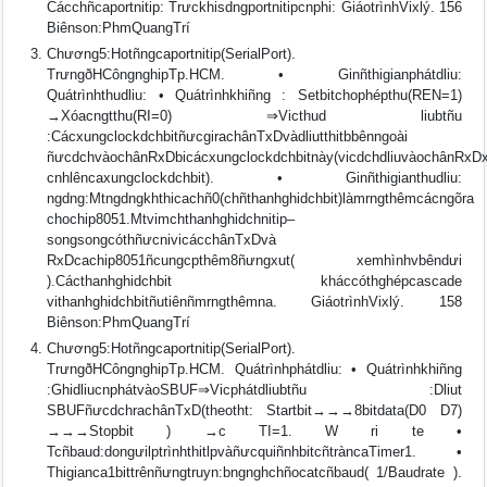
Cácchñcaportnitip: Trưckhisdngportnitipcnphi: GiáotrìnhVixlý. 156
Biênson:PhmQuangTrí
Chương5:Hotñngcaportnitip(SerialPort).
TrưngðHCôngnghipTp.HCM. • Ginñthigianphátdliu:
Quátrìnhthudliu: • Quátrìnhkhiñng : Setbitchophépthu(REN=1)
→Xóacngtthu(RI=0) ⇒Victhud liubtñu
:CácxungclockdchbitñưcgirachânTxDvàdliutthitbbênngoài
ñưcdchvàochânRxDbicácxungclockdchbitnày(vicdchdliuvàochânRxD
cnhlêncaxungclockdchbit). • Ginñthigianthudliu:
ngdng:Mtngdngkhthicachñ0(chñthanhghidchbit)làmrngthêmcácngõra
chochip8051.Mtvimchthanhghidchnitip–
songsongcóthñưcnivicácchânTxDvà
RxDcachip8051ñcungcpthêm8ñưngxut( xemhìnhvbêndưi
).Cácthanhghidchbit kháccóthghépcascade
vithanhghidchbitñutiênñmrngthêmna. GiáotrìnhVixlý. 158
Biênson:PhmQuangTrí
Chương5:Hotñngcaportnitip(SerialPort).
TrưngðHCôngnghipTp.HCM. Quátrìnhphátdliu: • Quátrìnhkhiñng
:GhidliucnphátvàoSBUF⇒Vicphátdliubtñu :Dliut
SBUFñưcdchrachânTxD(theotht: Startbit→→→8bitdata(D0 D7)
→→→Stopbit ) →c TI=1. W ri te •
Tcñbaud:dongưilptrìnhthitlpvàñưcquiñnhbitcñtràncaTimer1. •
Thigianca1bittrênñưngtruyn:bngnghchñocatcñbaud( 1/Baudrate ).