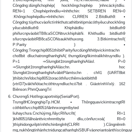
Côngdng:dùngñchophép( hockhôngchophép )nhncáckýtdliu.
REN=1 :Chophépnhndliu⇒lnhthchin: SETBREN REN=0
:Khôngchophépdliu⇒lnhthchin: CLRREN 2.Bitdliuth9: •
Côngdng:tùythucvàoñctínhkthutcathitbnitipmàcóthyêucuhockhông
yêucubitdliuth9. Khiphátdliu :bitdliuth9
phiñưcnpvàobitTB8caSCONtrưckhiphátñi. Khithudliu :bitdliuth9
sñưcnpvàobitRB8caSCONsaukhithuxong. 3.Bitkimtrachn/l(
P:Parity ): •
Côngdng:Trongchip8051thìbitParityñưcdùngñthitlpvickimtrachn
cho8bit dliuchatrongthanhghiA( thưngdùngñkimtralikhitruyndliu ).
P=1 ⇒Slưngbit1trongthanhghiAlàsl. P=0
⇒Slưngbit1trongthanhghiAlàschn. hoc
Slưngbit1trongthanhghiAvàbitPlàmtschn . chñ1 (UART8bit
)thìbitchn/ldochip8051toracóthñưcthêmvàotibitth8
(vtríD7)vàkhiñótachcóthtruyndliuchcó7bit . GiáotrìnhVixlý. 162
Biênson:PhmQuangTrí
Chương5:Hotñngcaportnitip(SerialPort).
TrưngðHCôngnghipTp.HCM. • ThôngquavickimtracngtRI
cóthbitñưcchip8051ñãnhnxongmtbyted
liuhaychưa.Cnchúýrng,ñâycRIñưcñt( RI=1
)khi8051ñãhoànttvicnhnmtbyte dliu,cònñưcxoá( RI=0
)thìphidongưilptrìnhthchinbnglnh(CLRRI ).Cũngnênnh
rng,nukhôngtinhànhctnidungcathanhghiSBUFvàonơiantoànthìscóngu