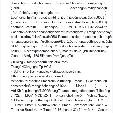
dliuvanhnñưcdodliutiptheoñưcchuynvào.CRIcóthñưckimtrabnglnh
(JNBRI, )hocsdngphươngphápngt(
sñưctrìnhbàytrongchươngtiptheo ).
Lưuñvàñonlnhñkimtravàthumtdliunitiptthitbbênngoàivàochip8051
(chavàoA): Lưuñvàñonlnhñkimtravàphátmtdliunitiptchip8051(
chatrongA)rathitb bênngoài: VI.TRUYNTHÔNGðAXLÝ:
Cácchñ2và3làcácchñdphòngchovictruynthôngñaxlý.Trongcácchñnày,
bitdliuñưcthuvàbitth9ñưañnRB8.Portcóthñưclptrìnhsaochokhibitstopñ
nhn,ngtdoportnitipchñưctíchccnuRB8=1.ðctrưngnàycóthñưcbngcáchse
SM2trongthanhghiSCONbng1.Mtngdngchoñiunàylàmtmôitrưngmngsd
nhiu8051ñưcspxptheomôhìnhch/t( master/slave )nhưhìnhdưiñây.
GiáotrìnhVixlý. 164 Biênson:PhmQuangTrí
Chương5:Hotñngcaportnitip(SerialPort).
TrưngðHCôngnghipTp.HCM.
4.SdngTimer1làmxungclocktcñbaudchoportnitip:
KthuttoxungclocktcñbaudbngTimer1:
Vchnchñ:thưngdùngTimer1chñ8bittñngnpli( Mode2 ).Cáctcñbaudrt
chmcóthnhnñưcbngcáchsdngchñ16bit( Mode1 ). •
Víd:KhiñngthanhghiTMODñdùngT1làmbtoxungtcñbaud(choT1hotñng
chñ2): MOVTMOD,#2xH x:dànhchoTimer0 Vchntcñbaud:
GiMlàgiátrcnnpchothanhghiTH1ñcótcñbaudnhưyêucu,tacó: f M =
− Timer Timer 1 overflow rate f Timer 1 overflow rate Mà: f =
Timer và Baud rate = Timer 12 16 (hoaëc 32) f 1 ⇒ M = − Osc ×