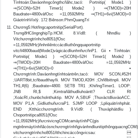
Tínhtoán:Davàonhngcôngthcñãhc,tacó: Portnitip( Mode1 )
⇒(SCON)=52H Timer1( Mode2 ) ⇒(TMOD)=20H
Baudrate=4800vàfOsc =11,0592MHz ⇒(TH1)=6vi(SMOD)=0
GiáotrìnhVixlý. 172 Biênson:PhmQuangTrí
Chương5:Hotñngcaportnitip(SerialPort).
TrưngðHCôngnghipTp.HCM. 8.Víd8: ( Nhndliu )
Vitchươngtrìnhcho8051(fOsc
=11,0592MHz)ñnhnliêntccácdliuthôngquaportnitip
vitcñ4800baud(Mode1)vàgicácdliunhnñưcñnP1. Gii • Tínhtoán:
Portnitip( Mode1 ) ⇒(SCON)=52H Timer1( Mode2 )
⇒(TMOD)=20H Baudrate=4800vàfOsc =11,0592MHz
⇒(TH1)=6vi(SMOD)=0 •
Chươngtrình:Davàonhngtínhtoántrên,tacó: MOV SCON,#52H
;UART8bit,tcñbaudthayñi. MOV TMOD,#20H ;Chñ8bittnpli. MOV
TH1,#(6) ;Baudrate=4800. SETB TR1 ;KhiñngTimer1. LOOP:
JNB RI,$ ;Kimtrañãthudliuhoàntt? CLR RI
;XoácRI,chunbcholnthuktip. MOV A,SBUF ;ThuvàctdliuvàoACC.
MOV P1,A ;GidliuthuñưcraP1. SJMP LOOP ;Lpliquátrìnhphát.
END ;Ktthúcchươngtrình. 9.Víd9: ( Thuvàphátdliu )
Choportnitipca8051(fOsc
=11,0592MHz)ñưcnivicngCOMcamáytínhPC(gis
rngtrênmáytínhñãcósnchươngtrìnhñgivànhndliunitipthôngquacngCOM
vitchươngtrìnhcho8051ñthchincáccôngvicsau: 