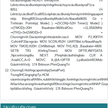
Gicâuthôngbáo“READY”ñnmáytính. 
LiêntcnhncácdliunitiptmáytínhgiñnvàchuyncácdliunàyraP1ca
8051. 
LiêntclycácdliutP2ca8051vàphátcácdliunàyñnmáytínhthôngquaport
nitip. Bitrng8051truyndliunitipMode1vitcñbaudlà9600. Gii •
Tínhtoán: Portnitip( Mode1 ) ⇒(SCON)=52H Timer1( Mode2 )
⇒(TMOD)=20H Baudrate=9600vàfOsc =11,0592MHz
⇒(TH1)=3vi(SMOD)=0 •
Chươngtrình:Davàonhngtínhtoántrên,tacó: MOV P2,#0FFH
;CuhìnhP2làcngvào. MOV SCON,#52H ;UART8bit,tcñbaudthayñi.
MOV TMOD,#20H ;Chñ8bittnpli. MOV TH1,#(3) ;Baudrate=4800.
SETB TR1 ;KhiñngTimer1. MOV DPTR,#MYDATA
;Npcontrvùngdliu. NEXT: ;Phnphátcâuthôngbáo CLR A
;XoáACC,A=0 MOVC A,@A+DPTR ;LydliutiônhROMdo
GiáotrìnhVixlý. 174 Biênson:PhmQuangTrí
Chương5:Hotñngcaportnitip(SerialPort).
TrưngðHCôngnghipTp.HCM.
vàomtvùngnhcaRAMni,nublithìkhôngghi.ñonlnhgichươngtrìnhconNHA
ñtñachñucavùngnhvàothanhghiR0trưckhigichươngtrìnhconNHAP.Gispo
tipñãñưckhiñng. GiáotrìnhVixlý. 176 Biênson:PhmQuangTrí
TÀI LIỆU LIÊN QUAN