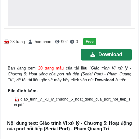
Free
23 trang
thamphan
902
0
Download
Bạn đang xem
20 trang mẫu
của tài liệu
"Giáo trình Vi xử lý -
Chương 5: Hoạt động của port nối tiếp (Serial Port) - Phạm Quang
Trí"
, để tải tài liệu gốc về máy hãy click vào nút
Download
ở trên.
File đính kèm:
giao_trinh_vi_xu_ly_chuong_5_hoat_dong_cua_port_noi_tiep_s
er.pdf
Nội dung text: Giáo trình Vi xử lý - Chương 5: Hoạt động
của port nối tiếp (Serial Port) - Phạm Quang Trí