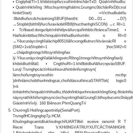
• CngtphátTI=1:khibitstopñưcxuthintrênchânTxD. Qúatrìnhthudliu:
• Quátrìnhkhiñng :Mtschuyntrngtháitmc1xungmc0tichânRxD(tcxut
hinbitStart) ⇒Victhudliubtñu
:8bitdliuñưcdchvàotrongSBUF(theotht: D0→D1→ →D7)
→Stopbit(bitth9)ñưcñưavàobitRB8(thucthanhghiSCON) →c RI=1.
• Tcñbaud:dongưilptrìnhthitlpvàñưcquiñnhbitcñtràncaTimer1. •
Haiñiukinbtbucñthchinquátrìnhthudliunhưtrên: o RI=0
→Yêucunàycónghĩalàchip8051ñãñcxongdliutrưcñóvàxoácRI o
(SM2=1vàStopbit=1 )hocSM2=0
→chápdngtrongchñtruynthôngñax
lý.YêucunàycónghĩalàkhôngsetcRIbng1trongchñtruynthôngñaxlý
khibitdliuth9là0. • CngtthuRI=1:khi8bitdliuñãñưcnpvàoSBUF.
Lưuý:Trưnghpcáctínhiunhiuxuthintrênñưngtruyn(
làmchoñưngtruynxuthin mcthp
)dnñnlàmchobthunhndngsai,choñólàsxuthincaSTARTbit( logic0
)và
tinhànhthchinquátrìnhthudliu,tñódnñnktqunhnvàoskhôngñúng.ðtránhñi
nàyxyrathìkhiñưngtruyncóschuyntrngtháit1xung0,bthuyêucumc0nàyph
GiáotrìnhVixlý. 160 Biênson:PhmQuangTrí
Chương5:Hotñngcaportnitip(SerialPort).
TrưngðHCôngnghipTp.HCM.
KhuôngdngcamtdliukhisdngchñUART9bit: eceive ransmit R T
Recei Trans V.KHIðNGVÀTRUYXUTCÁCTHANHGHI:
1.Bitchophépthu( nhn )dliu( REN:ReceiveEnable ): •