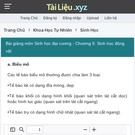
Trang Chủ
Đăng ký
Đăng nhập
Upload
Liên hệ
›
›
Trang Chủ
Khoa Học Tự Nhiên
Sinh Học
Bài giảng môn Sinh học đại cương - Chương 5: Sinh học động
vật
a. Biểu mô
Các tế bào biểu mô thường được chia làm 3 loại:
•Tế bào lát có dạng đĩa mỏng, dẹp
•Tế bào khối có dạng hình khối (quan sát trên lát cắt dọc)
hoặc hình lục giác (quan sát trên lát cắt ngang)
•Tế bào trụ có dạng hình chữ nhật (quan sát lát cắt ngang).