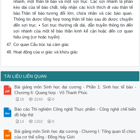
nhánh, một thân tế bào và một sợi trục. Các sợi nhánh là phần
kéo dài của tế bào chất, tiếp nhận các kích thích đi vào thân tế
bào.Thân tế bào tương đối lớn, chứa nhân và các bào quan.
Thông tin được tổng hợp trong thân tế bào sau đó được chuyển
đến sợi trục. • Sợi trục thường rất dài, dẫn truyền thông tin đến
sợi nhánh của một tế bào thần kinh kế cận hoặc đến cơ quan
hiệu ứng (cơ hoặc tuyến).
Cơ quan Cấu trúc tai cảm giác
Hoạt động của vị giác và khứu giác
TÀI LIỆU LIÊN QUAN
Bài giảng môn Sinh học đại cương - Phần 1: Sinh học tế bào -
Chương 6: Quang hợp - Võ Thanh Phúc
16
3240
0
Báo cáo Thí nghiệm Công nghệ Thực phẩm - Công nghệ chế biến
đồ hộp thịt
14
1302
0
Bài giảng môn Sinh học đại cương - Chương I: Tổng quan tổ chức
của cơ thể sống - Đồng Huy Giới