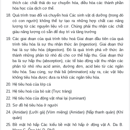
thích các chất thải do sự chuyển hóa, điều hòa các thành phần
hóa học của dịch cơ thể.
Quá trình trao đổi và chuyển hoá Các sinh vật dị dưỡng (trong đó
có con người) không thể tự tạo ra những hợp chất cao năng
lượng từ các nguyên liệu vô cơ. Chúng phải thu nhận các chất
giàu năng lượng có sẵn để duy trì và tăng trưởng
Các giai đoạn của quá trình tiêu hoá Giai đoạn đầu tiên của quá
trình tiêu hóa là sự thu nhận thức ăn (ingestion). Giai đoạn thứ
hai là sự tiêu hóa (digestion). Ðó là quá trình phá vỡ thức ăn
thành những phân tử nhỏ đủ cho cơ thể hấp thu. Giai đoạn thứ
ba là sự hấp thu (absorption), các tế bào động vật thu nhận các
phân tử nhỏ nhu acid amin, đường đơn, acid béo từ các ngăn
tiêu hóa. Sau cùng, sự thải bã (elimination) xảy ra, các vật liệu
không tiêu hóa được đưa ra khỏi các ngăn tiêu hóa.
Hệ tiêu hoá của lớp cá
Hệ tiêu hoá của bò sát (Trực tràng)
Hệ tiêu hóa của động vật nhai lại (ruminant)
Sơ đồ hệ tiêu hóa ở người
(Amidan) (Lưỡi gà) (Vòm miệng) (Amidan) (Nắp thanh quản) (Khí
quản)
Bề mặt hô hấp Các kiểu bề mặt hô hấp ở động vật A. Da B.