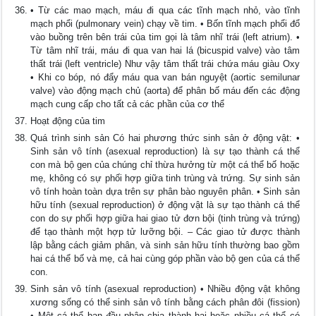
• Từ các mao mạch, máu đi qua các tĩnh mạch nhỏ, vào tĩnh
mạch phổi (pulmonary vein) chạy về tim. • Bốn tĩnh mạch phổi đổ
vào buồng trên bên trái của tim gọi là tâm nhĩ trái (left atrium). •
Từ tâm nhĩ trái, máu đi qua van hai lá (bicuspid valve) vào tâm
thất trái (left ventricle) Như vậy tâm thất trái chứa máu giàu Oxy
• Khi co bóp, nó đẩy máu qua van bán nguyệt (aortic semilunar
valve) vào động mạch chủ (aorta) để phân bố máu đến các động
mạch cung cấp cho tất cả các phần của cơ thể
Hoạt động của tim
Quá trình sinh sản Có hai phương thức sinh sản ở động vật: •
Sinh sản vô tính (asexual reproduction) là sự tạo thành cá thể
con mà bộ gen của chúng chỉ thừa hưởng từ một cá thể bố hoặc
mẹ, không có sự phối hợp giữa tinh trùng và trứng. Sự sinh sản
vô tính hoàn toàn dựa trên sự phân bào nguyên phân. • Sinh sản
hữu tính (sexual reproduction) ở động vật là sự tạo thành cá thể
con do sự phối hợp giữa hai giao tử đơn bội (tinh trùng và trứng)
để tạo thành một hợp tử lưỡng bội. – Các giao tử được thành
lập bằng cách giảm phân, và sinh sản hữu tính thường bao gồm
hai cá thể bố và mẹ, cả hai cùng góp phần vào bộ gen của cá thể
con.
Sinh sản vô tính (asexual reproduction) • Nhiều động vật không
xương sống có thể sinh sản vô tính bằng cách phân đôi (fission)
• Một cá thể ban đầu phân chia thành hai hoặc nhiều cá thể có