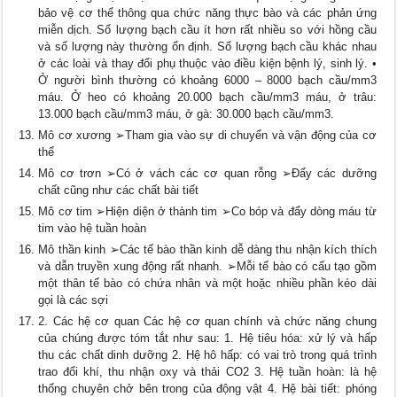
bảo vệ cơ thể thông qua chức năng thực bào và các phản ứng
miễn dịch. Số lượng bạch cầu ít hơn rất nhiều so với hồng cầu
và số lượng này thường ổn định. Số lượng bạch cầu khác nhau
ở các loài và thay đổi phụ thuộc vào điều kiện bệnh lý, sinh lý. •
Ở người bình thường có khoảng 6000 – 8000 bạch cầu/mm3
máu. Ở heo có khoảng 20.000 bạch cầu/mm3 máu, ở trâu:
13.000 bạch cầu/mm3 máu, ở gà: 30.000 bạch cầu/mm3.
Mô cơ xương ➢Tham gia vào sự di chuyển và vận động của cơ
thể
Mô cơ trơn ➢Có ở vách các cơ quan rỗng ➢Đẩy các dưỡng
chất cũng như các chất bài tiết
Mô cơ tim ➢Hiện diện ở thành tim ➢Co bóp và đẩy dòng máu từ
tim vào hệ tuần hoàn
Mô thần kinh ➢Các tế bào thần kinh dễ dàng thu nhận kích thích
và dẫn truyền xung động rất nhanh. ➢Mỗi tế bào có cấu tạo gồm
một thân tế bào có chứa nhân và một hoặc nhiều phần kéo dài
gọi là các sợi
2. Các hệ cơ quan Các hệ cơ quan chính và chức năng chung
của chúng được tóm tắt như sau: 1. Hệ tiêu hóa: xử lý và hấp
thu các chất dinh dưỡng 2. Hệ hô hấp: có vai trò trong quá trình
trao đổi khí, thu nhận oxy và thải CO2 3. Hệ tuần hoàn: là hệ
thống chuyên chở bên trong của động vật 4. Hệ bài tiết: phóng