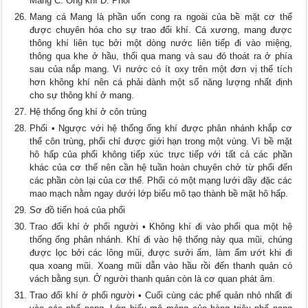
Mang C. Ống khí D. Phổi
Mang cá Mang là phần uốn cong ra ngoài của bề mặt cơ thể
được chuyên hóa cho sự trao đổi khí. Cá xương, mang được
thông khí liên tục bởi một dòng nước liên tiếp đi vào miệng,
thông qua khe ở hầu, thổi qua mang và sau đó thoát ra ở phía
sau của nắp mang. Vì nước có ít oxy trên một đơn vị thể tích
hơn không khí nên cá phải dành một số năng lượng nhất định
cho sự thông khí ở mang.
Hệ thống ống khí ở côn trùng
Phổi • Ngược với hệ thống ống khí được phân nhánh khắp cơ
thể côn trùng, phổi chỉ được giới hạn trong một vùng. Vì bề mặt
hô hấp của phổi không tiếp xúc trực tiếp với tất cả các phần
khác của cơ thể nên cần hệ tuần hoàn chuyên chở từ phổi đến
các phần còn lại của cơ thể. Phổi có một mạng lưới dầy đặc các
mao mạch nằm ngay dưới lớp biểu mô tạo thành bề mặt hô hấp.
Sơ đồ tiến hoá của phổi
Trao đổi khí ở phổi người • Không khí đi vào phổi qua một hệ
thống ống phân nhánh. Khí đi vào hệ thống này qua mũi, chúng
được lọc bởi các lông mũi, được sưởi ấm, làm ẩm ướt khi đi
qua xoang mũi. Xoang mũi dẫn vào hầu rồi đến thanh quản có
vách bằng sụn. Ở người thanh quản còn là cơ quan phát âm.
Trao đổi khí ở phổi người • Cuối cùng các phế quản nhỏ nhất đi