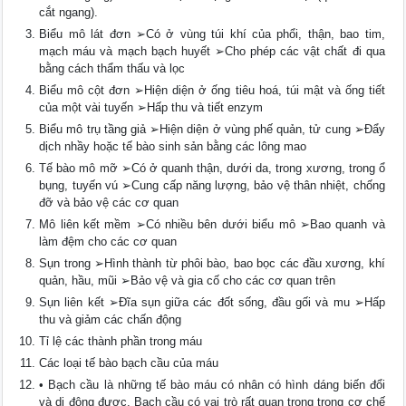
cắt ngang).
Biểu mô lát đơn ➢Có ở vùng túi khí của phổi, thận, bao tim,
mạch máu và mạch bạch huyết ➢Cho phép các vật chất đi qua
bằng cách thẩm thấu và lọc
Biểu mô cột đơn ➢Hiện diện ở ống tiêu hoá, túi mật và ống tiết
của một vài tuyến ➢Hấp thu và tiết enzym
Biểu mô trụ tầng giả ➢Hiện diện ở vùng phế quản, tử cung ➢Đẩy
dịch nhầy hoặc tế bào sinh sản bằng các lông mao
Tế bào mô mỡ ➢Có ở quanh thận, dưới da, trong xương, trong ổ
bụng, tuyến vú ➢Cung cấp năng lượng, bảo vệ thân nhiệt, chống
đỡ và bảo vệ các cơ quan
Mô liên kết mềm ➢Có nhiều bên dưới biểu mô ➢Bao quanh và
làm đệm cho các cơ quan
Sụn trong ➢Hình thành từ phôi bào, bao bọc các đầu xương, khí
quản, hầu, mũi ➢Bảo vệ và gia cố cho các cơ quan trên
Sụn liên kết ➢Đĩa sụn giữa các đốt sống, đầu gối và mu ➢Hấp
thu và giảm các chấn động
Tỉ lệ các thành phần trong máu
Các loại tế bào bạch cầu của máu
• Bạch cầu là những tế bào máu có nhân có hình dáng biến đổi
và di động được. Bạch cầu có vai trò rất quan trọng trong cơ chế