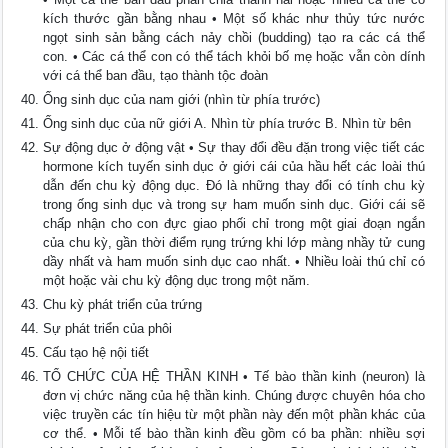
kích thước gần bằng nhau • Một số khác như thủy tức nước
ngọt sinh sản bằng cách nảy chồi (budding) tạo ra các cá thể
con. • Các cá thể con có thể tách khỏi bố mẹ hoặc vẫn còn dính
với cá thể ban đầu, tạo thành tộc đoàn
Ống sinh dục của nam giới (nhìn từ phía trước)
Ống sinh dục của nữ giới A. Nhìn từ phía trước B. Nhìn từ bên
Sự động dục ở động vật • Sự thay đổi đều đặn trong việc tiết các
hormone kích tuyến sinh dục ở giới cái của hầu hết các loài thú
dẫn đến chu kỳ động dục. Ðó là những thay đổi có tính chu kỳ
trong ống sinh dục và trong sự ham muốn sinh dục. Giới cái sẽ
chấp nhận cho con đực giao phối chỉ trong một giai đoạn ngắn
của chu kỳ, gần thời điểm rụng trứng khi lớp màng nhầy tử cung
dầy nhất và ham muốn sinh dục cao nhất. • Nhiều loài thú chỉ có
một hoặc vài chu kỳ động dục trong một năm.
Chu kỳ phát triển của trứng
Sự phát triển của phôi
Cấu tạo hệ nội tiết
TỔ CHỨC CỦA HỆ THẦN KINH • Tế bào thần kinh (neuron) là
đơn vị chức năng của hệ thần kinh. Chúng được chuyên hóa cho
việc truyền các tín hiệu từ một phần này đến một phần khác của
cơ thể. • Mỗi tế bào thần kinh đều gồm có ba phần: nhiều sợi