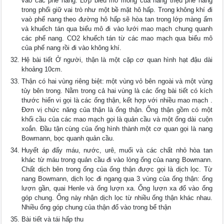
vào các phế nang. Lớp biểu mô mỏng của hàng triệu phế nang
trong phổi giữ vai trò như một bề mặt hô hấp. Trong không khí đi
vaò phế nang theo đường hô hấp sẽ hòa tan trong lớp màng ẩm
và khuếch tán qua biểu mô đi vào lưới mao mạch chung quanh
các phế nang. CO2 khuếch tán từ các mao mạch qua biểu mô
của phế nang rồi đi vào không khí.
Hệ bài tiết Ở người, thận là một cặp cơ quan hình hạt đậu dài
khoảng 10cm.
Thận có hai vùng riêng biệt: một vùng vỏ bên ngoài và một vùng
tủy bên trong. Nằm trong cả hai vùng là các ống bài tiết có kích
thước hiển vi gọi là các ống thận, kết hợp với nhiều mao mạch .
Ðơn vị chức năng của thận là ống thận. Ống thận gồm có một
khối cầu của các mao mạch gọi là quản cầu và một ống dài cuộn
xoắn. Ðầu tận cùng của ống hình thành một cơ quan gọi là nang
Bowmann, bọc quanh quản cầu.
Huyết áp đẩy máu, nước, urê, muối và các chất nhỏ hòa tan
khác từ máu trong quản cầu đi vào lòng ống của nang Bowmann.
Chất dịch bên trong ống của ống thận được gọi là dịch lọc. Từ
nang Bowmann, dịch lọc đi ngang qua 3 vùng của ống thận: ống
lượn gần, quai Henle và ống lượn xa. Ống lượn xa đổ vào ống
góp chung. Ống này nhận dịch lọc từ nhiều ống thận khác nhau.
Nhiều ống góp chung của thận đổ vào trong bể thận
Bài tiết và tái hấp thu