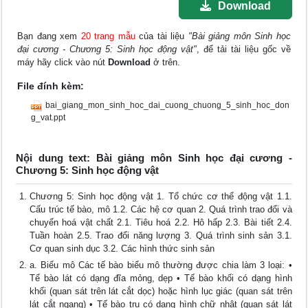
Download
Bạn đang xem
20 trang mẫu
của tài liệu
"Bài giảng môn Sinh học
đại cương - Chương 5: Sinh học động vật"
, để tải tài liệu gốc về
máy hãy click vào nút
Download
ở trên.
File đính kèm:
bai_giang_mon_sinh_hoc_dai_cuong_chuong_5_sinh_hoc_don
g_vat.ppt
Nội dung text: Bài giảng môn Sinh học đại cương -
Chương 5: Sinh học động vật
Chương 5: Sinh học động vật 1. Tổ chức cơ thể động vật 1.1.
Cấu trúc tế bào, mô 1.2. Các hệ cơ quan 2. Quá trình trao đổi và
chuyển hoá vật chất 2.1. Tiêu hoá 2.2. Hô hấp 2.3. Bài tiết 2.4.
Tuần hoàn 2.5. Trao đổi năng lượng 3. Quá trình sinh sản 3.1.
Cơ quan sinh dục 3.2. Các hình thức sinh sản
a. Biểu mô Các tế bào biểu mô thường được chia làm 3 loại: •
Tế bào lát có dạng đĩa mỏng, dẹp • Tế bào khối có dạng hình
khối (quan sát trên lát cắt dọc) hoặc hình lục giác (quan sát trên
lát cắt ngang) • Tế bào trụ có dạng hình chữ nhật (quan sát lát