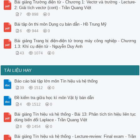
Bài giảng Trường điện từ - Chương 1: Vectơ và trường - Lecture-
2: Giải tích vectơ (cont) - Trần Quang Việt
7
898
0
Bài tập ôn thi môn Dụng cụ bán dẫn - Hồ Trung Mỹ
6
944
0
Bài giảng Trang bị điện-điện tử trong máy công nghiệp - Chương
1.3: Khí cụ điện tử - Nguyễn Duy Anh
43
1074
0
TÀI LIỆU HAY
Báo cáo bài tập lớn môn Tín hiệu và hệ thống
39
1512
0
Đề kiểm tra giữa học kì môn Vật lý bán dẫn
4
1512
0
Bài giảng Tín hiệu và hệ thống - Bài 13: Phân tích tín hiệu liên tục
dùng biến đổi Laplace - Trần Quang Việt
8
1454
0
Bài giảng Tín hiệu và hệ thống - Lecture-review: Final exam - Trần