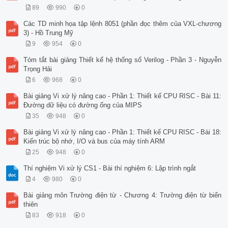
89
990
0
Các TD minh họa tập lệnh 8051 (phần đọc thêm của VXL-chương
3) - Hồ Trung Mỹ
9
954
0
Tóm tắt bài giảng Thiết kế hệ thống số Verilog - Phần 3 - Nguyễn
Trọng Hải
6
968
0
Bài giảng Vi xử lý nâng cao - Phần 1: Thiết kế CPU RISC - Bài 11:
Đường dữ liệu có đường ống của MIPS
35
948
0
Bài giảng Vi xử lý nâng cao - Phần 1: Thiết kế CPU RISC - Bài 18:
Kiến trúc bộ nhớ, I/O và bus của máy tính ARM
25
948
0
Thí nghiệm Vi xử lý CS1 - Bài thí nghiệm 6: Lập trình ngắt
4
980
0
Bài giảng môn Trường điện từ - Chương 4: Trường điện từ biến
thiên
83
918
0