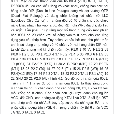
8051. Mặc dù các thành viên của họ 8051 (ví dụ 8751, 89C51,
DS5000) đều có các kiểu đóng vỏ khác nhau, chẳng hạn như hai
hàng chân DIP (Dual In-Line Pakage) dạng vỏ dẹt vuông QFP
(Quad Flat Pakage) và dạng chíp không có chân đỡ LLC
(Leadless Chip Carrier) thì chúng đều có 40 chân cho các chức
năng khác nhau như vào ra I/0, đọc RD , ghi WR , địa chỉ, dữ liệu
và ngắt. Cần phải lưu ý rằng một số hãng cung cấp một phiên
bản 8051 có 20 chân với số cổng vào-ra ít hơn cho các ứng
dụng yêu cầu thấp hơn. Tuy nhiên, vì hầu hết các nhà phát triển
chính sử dụng chíp đóng vỏ 40 chân với hai hàng chân DIP nên
ta chỉ tập chung mô tả phiên bản này. P1.0 1 40 Vc P1.1 2 39
P0.0 P1.2 3 38 P0.1 P1.3 4 37 P0.2 P1.4 5 36 P0.3 6 P1.5 35
P0.4 7 34 P1.6 P0.5 8 33 P1.7 8051 P0.6 RST 9 32 P0.6 (RXD)
10 (8031) 31 EA/CP (TXD) 11 30 ALE/PRO (NT0) 12 29 PSEN
(NT1) 13 28 P2.7 (T0) 14 27 P2.6 (T1) 15 26 P2.5 (WR) 16 25
P2.4(A12 (RD) 17 24 P2.3 XTAL 18 23 P2.2 XTAL1 P2.1 (A9) 19
22 GND 20 21 P2.0 (AB) Hình 4.1: Sơ đồ bố trí chân của 8051.
Trên hình 4.1 là sơ đồ bố trí chân của 8051. Ta thấy rằng trong
40 chân thì có 32 chân dành cho các cổng P0, P1, P2 và P3 với
mỗi cổng có 8 chân. Các chân còn lại được dành cho nguồn
VCC, đất GND, các chângiao động XTAL1 và XTAL2 tái lập RST
cho phép chốt địa chỉ ALE truy cập được địa chỉ ngoài EA , cho
phép cất chương trình PSEN . Trong 8 chân này thì 6 chân VCC
, GND, XTAL1, XTAL2,