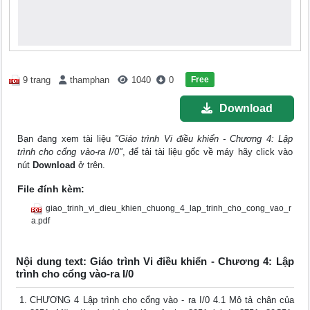
Free
9 trang
thamphan
1040
0
Download
Bạn đang xem tài liệu
"Giáo trình Vi điều khiển - Chương 4: Lập
trình cho cổng vào-ra I/0"
, để tải tài liệu gốc về máy hãy click vào
nút
Download
ở trên.
File đính kèm:
giao_trinh_vi_dieu_khien_chuong_4_lap_trinh_cho_cong_vao_r
a.pdf
Nội dung text: Giáo trình Vi điều khiển - Chương 4: Lập
trình cho cổng vào-ra I/0
CHƯƠNG 4 Lập trình cho cổng vào - ra I/0 4.1 Mô tả chân của