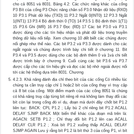
cho cả 8051 và 8031. Bảng 4.2: Các chức năng khác của cống
P3 Bít của cống P3 Chức năng chân số P3.0 Nhận dữ liệu (RXD)
10 P3.1 Phát dữ liệu (TXD) 11 P3.2 Ngắt 0(INT0) 12 P3.3 Ngắt
1(INT1) 13 P3.4 Bộ định thời 0 (TO) 14 P3.5 1 Bộ định thời 1(T1)
15 P3.6 Ghi (WR) 16 P3.7 Đọc (RD) 17 Các bit P3.0 và P3.1
được dùng cho các tín hiệu nhận và phát dữ liệu trong truyền
thông dữ liệu nối tiếp. Xem chương 10 đết biết các chúng được
nối ghép như thế nào. Các bit P3.2 và P3.3 được dành cho các
ngắt ngoài và chúng được trình bày chi tiết ở chương 11. Bit
P3.4 và P3.5 được dùng cho các bộ định thêm 0 và 1và chi tiết
được trình bày ở chương 9. Cuối cùng các bit P3.6 và P3.7
được cấp cho các tín hiệu ghi và đọc các bộ nhớ ngoài được nối
tới các hệ thống dựa trên 8031. Chương
4.2.3. Khả năng đánh địa chỉ theo bít của các cống Có nhiều lúc
chúng ta cần truy cập chỉ 1 hoặc2 bít của cống thay vì truy cập
cả 8 bit của cổng. Một điểm mạnh của các cổng 8051 là chúng
có khả năng truy cập từng bít riêng rẽ mà không làm thay đổi các
bít còn lại trong cổng đó ví dụ, đoạn mà dưới đây chốt bit P1.2
liên tục: BACK: CPL P1.2 ; Lấy bù 2 chỉ riêng bit P1.2 ACALL
DELAY SJMP BACK Một biến thể khác của đoạn mã trên là:
AGACN: SETB P1.2 ; Chỉ thay đổi bít P1.2 lên cao ACALL
DELAY CLR P1.2 ; Xoá bít P1.2 xuống thấp ACALL DELAY
SJMP AGAIN Lưu ý rằng bít P1.2 là bít thứ 3 của cổng P1, vì bít