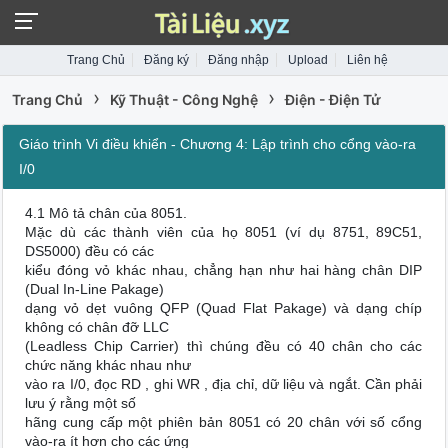
Trang Chủ
Đăng ký
Đăng nhập
Upload
Liên hệ
›
›
Trang Chủ
Kỹ Thuật - Công Nghệ
Điện - Điện Tử
Giáo trình Vi điều khiển - Chương 4: Lập trình cho cổng vào-ra
I/0
4.1 Mô tả chân của 8051.
Mặc dù các thành viên của họ 8051 (ví dụ 8751, 89C51,
DS5000) đều có các
kiểu đóng vỏ khác nhau, chẳng hạn như hai hàng chân DIP
(Dual In-Line Pakage)
dạng vỏ dẹt vuông QFP (Quad Flat Pakage) và dạng chíp
không có chân đỡ LLC
(Leadless Chip Carrier) thì chúng đều có 40 chân cho các
chức năng khác nhau như
vào ra I/0, đọc RD , ghi WR , địa chỉ, dữ liệu và ngắt. Cần phải
lưu ý rằng một số
hãng cung cấp một phiên bản 8051 có 20 chân với số cổng
vào-ra ít hơn cho các ứng