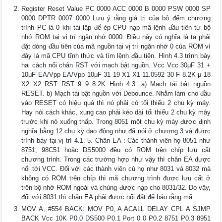
Register Reset Value PC 0000 ACC 0000 B 0000 PSW 0000 SP
0000 DPTR 0007 0000 Lưu ý rằng giá trị của bộ đếm chương
trình PC là 0 khi tái lập để ép CPU nạp mã lệnh đầu tiên từ bộ
nhớ ROM tại vị trí ngăn nhớ 0000. Điều này có nghĩa là ta phải
đặt dòng đầu tiên của mã nguồn tại vị trí ngăn nhớ 0 của ROM vì
đây là mã CPU tĩnh thức và tìm lệnh đầu tiên. Hình 4.3 trình bày
hai cách nối chân RST với mạch bật nguồn. Vcc Vcc 30μF 31 +
10μF EA/Vpp EA/Vpp 10μF 31 19 X1 X1 11.0592 30 F 8.2K μ 18
X2 X2 RST RST 9 9 8.2K Hình 4.3: a) Mạch tái bật nguồn
RESET. b) Mạch tái bật nguồn với Debounce. Nhằm làm cho đầu
vào RESET có hiệu quả thì nó phải có tối thiểu 2 chu kỳ máy.
Hay nói cách khác, xung cao phải kéo dài tối thiểu 2 chu kỳ máy
trước khi nó xuống thấp. Trong 8051 một chu kỳ máy được định
nghĩa bằng 12 chu kỳ dao động như đã nói ở chương 3 và được
trình bày tại vị trí 4.1. 5. Chân EA : Các thành viên họ 8051 như
8751, 98C51 hoặc DS5000 đều có ROM trên chíp lưu cất
chương trình. Trong các trường hợp như vậy thì chân EA được
nối tới VCC. Đối với các thành viên củ họ như 8031 và 8032 mà
không có ROM trên chíp thì mã chương trình được lưu cất ở
trên bộ nhớ ROM ngoài và chúng được nạp cho 8031/32. Do vậy,
đối với 8031 thì chân EA phải được nối đất để báo rằng mã
MOV A, #554 BACK: MOV P0, A ACALL DELAY CPL A SJMP
BACK Vcc 10K P0.0 DS500 P0.1 Port 0 0 P0.2 8751 P0.3 8951