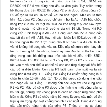
trò kép của P2. Trong các hệ thống dựa trên 8751, 89C51 và
DS5000 thì P2 được dùng như đầu ra đơn giản. Tuy nhiên trong
hệ thống dựa trên 80312 thì cổng P2 phải được dùng cùng với
P0 để tạo ra địa chỉ 16 brt đối với bộ nhớ ngoài. Như chỉ ra trên
hình 4.1 cổng P2 cũng được chỉ định như là A8 - A15 báo chức
năng kép của nó. Vì một bộ 8031 có khả năng truy cập 64k byte
bộ nhớ ngoài, nó cần một đường địa chỉ 16 bít. Trong khi P.0
cung cấp 8 bit thấp qua A0 - A7. Công việc của P2 là cung cấp
các bít địa chỉ A8 - A15. Hay nói cách khác khi 8031được nối tới
bộ nhớ ngoài thì P2 được dùng cho 8 bít cao của địa chỉ 16 bit
và nó không thể dùng cho vào ra. Điều này sẽ được trình bày chi
tiết ở chương 14. Từ những trình bày trên đây ta có thể kết luận
rằng trong các hệ thống dựa trên các bộ vi điều khiển 8751,
89C51 hoặc DS5000 thì ta có 3 cống P0, P1và P2 cho các thao
tác vào ra và như thế là có thể đủ cho các ứng dụng với hầu hết
các bộ vi điều khiển. Còn cấp P3 làđể dành cho ngắt và ta sẽ
cùng bàn dưới đây. 11 - Cổng P3: Cổng P3 chiếm tổng cộng là 8
chân từ chân 10 đến chân 17. Nó có thể được sử dụng như đầu
vào hoặc đầu ra. Cống P3 không cần các điện trở kéo cũng như
P1 và P2. Mặc dù cống P3 được cấu hình như một cống đầu ra
khi tái lập, nhưng đây không phải là cách nó được ứng dụng phổ
biến nhất. Cống P3 có chức năng bổ xung là cung cấp một số tín
hiệu quan trọng đặc biệt chẳng hạn như các ngắt. Bảng 4.2 cung
cấp các chức năng khác của cống P3. Thông tin này áp dụng