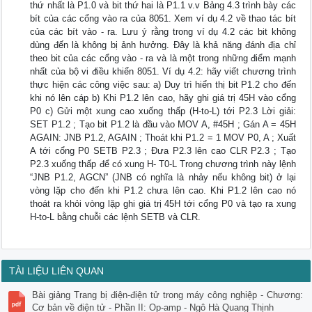
thứ nhất là P1.0 và bit thứ hai là P1.1 v.v Bảng 4.3 trình bày các
bít của các cổng vào ra của 8051. Xem ví dụ 4.2 về thao tác bít
của các bít vào - ra. Lưu ý rằng trong ví dụ 4.2 các bit không
dùng đến là không bị ảnh hưởng. Đây là khả năng đánh địa chỉ
theo bit của các cổng vào - ra và là một trong những điểm mạnh
nhất của bộ vi điều khiển 8051. Ví dụ 4.2: hãy viết chương trình
thực hiện các công việc sau: a) Duy trì hiển thị bit P1.2 cho đến
khi nó lên cáp b) Khi P1.2 lên cao, hãy ghi giá trị 45H vào cổng
P0 c) Gửi một xung cao xuống thấp (H-to-L) tới P2.3 Lời giải:
SET P1.2 ; Tạo bit P1.2 là đầu vào MOV A, #45H ; Gán A = 45H
AGAIN: JNB P1.2, AGAIN ; Thoát khi P1.2 = 1 MOV P0, A ; Xuất
A tới cổng P0 SETB P2.3 ; Đưa P2.3 lên cao CLR P2.3 ; Tạo
P2.3 xuống thấp để có xung H- T0-L Trong chương trình này lệnh
“JNB P1.2, AGCN” (JNB có nghĩa là nhảy nếu không bit) ở lại
vòng lặp cho đến khi P1.2 chưa lên cao. Khi P1.2 lên cao nó
thoát ra khỏi vòng lặp ghi giá trị 45H tới cổng P0 và tạo ra xung
H-to-L bằng chuỗi các lệnh SETB và CLR.
TÀI LIỆU LIÊN QUAN
Bài giảng Trang bị điện-điện tử trong máy công nghiệp - Chương:
Cơ bản về điện tử - Phần II: Op-amp - Ngô Hà Quang Thịnh