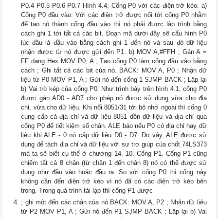
P0.4 P0.5 P0.6 P0.7 Hình 4.4: Cổng P0 với các điện trở kéo. a)
Cổng P0 đầu vào: Với các điện trở được nối tới cổng P0 nhằm
để tạo nó thành cổng đầu vào thì nó phải được lập trình bằng
cách ghi 1 tới tất cả các bit. Đoạn mã dưới đây sẽ cấu hình P0
lúc đầu là đầu vào bằng cách ghi 1 đến nó và sau đó dữ liệu
nhận được từ nó được gửi đến P1. b) MOV A,#FFH ; Gán A =
FF dạng Hex MOV P0, A ; Tạo cổng P0 làm cổng đầu vào bằng
cách ; Ghi tất cả các bit của nó. BACK: MOV A, P0 ; Nhận dữ
liệu từ P0 MOV P1, A ; Gửi nó đến cổng 1 SJMP BACK ; Lặp lại
b) Vai trò kép của cổng P0: Như trình bày trên hình 4.1, cổng P0
được gán AD0 - AD7 cho phép nó được sử dụng vừa cho địa
chỉ, vừa cho dữ liệu. Khi nối 8051/31 tới bộ nhớ ngoài thì cổng 0
cung cấp cả địa chỉ và dữ liệu 8051 dồn dữ liệu và địa chỉ qua
cổng P0 để tiết kiệm số chân. ALE báo nếu P0 có địa chỉ hay dữ
liệu khi ALE - 0 nó cấp dữ liệu D0 - D7. Do vậy, ALE được sử
dụng để tách địa chỉ và dữ liệu với sự trợ giúp của chốt 74LS373
mà ta sẽ biết cụ thể ở chương 14. 10. Cổng P1. Cổng P1 cũng
chiếm tất cả 8 chân (từ chân 1 đến chân 8) nó có thể được sử
dụng như đầu vào hoặc đầu ra. So với cổng P0 thì cổng này
không cần đến điện trở kéo vì nó đã có các điện trở kéo bên
trong. Trong quá trình tái lạp thì cổng P1 được
; ghi một đến các chân của nó BACK: MOV A, P2 ; Nhận dữ liệu
từ P2 MOV P1, A ; Gửi nó đến P1 SJMP BACK ; Lặp lại b) Vai